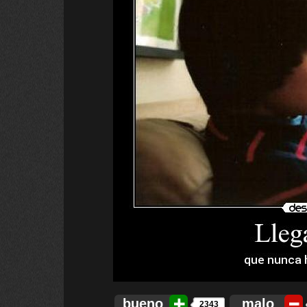
bueno
malo
2343