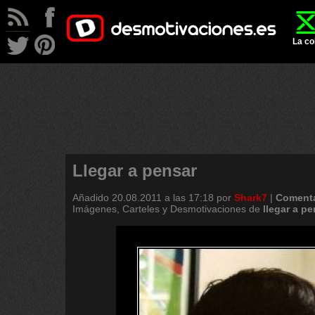
La co
Llegar a pensar
Añadido
20.08.2011 a las 17:18
por
Shark7
|
Comenta
Imágenes, Carteles y Desmotivaciones de
llegar
a
pe