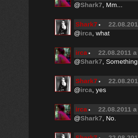
@
Shark7
, Mm...
Shark7
22.08.201
@
irca
, what
irca
22.08.2011 a
@
Shark7
, Something
Shark7
22.08.201
@
irca
, yes
irca
22.08.2011 a
@
Shark7
, No.
Shark7
22.08.201