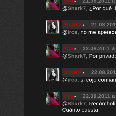
irca
21.08.2011 a
@
Shark7
, ¿Por qué 
Shark7
21.08.201
@
irca
, no me apetece
irca
22.08.2011 a
@
Shark7
, Por privad
Shark7
22.08.201
@
irca
, si cojo confia
irca
22.08.2011 a
@
Shark7
, Recórcholi
Cuánto cuesta.