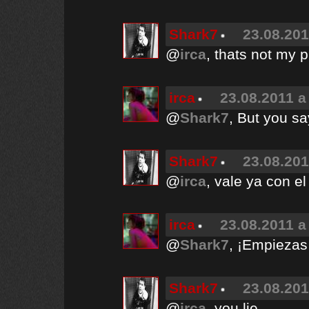
Shark7
23.08.201
@
irca
, thats not my 
irca
23.08.2011 a
@
Shark7
, But you sa
Shark7
23.08.201
@
irca
, vale ya con el
irca
23.08.2011 a
@
Shark7
, ¡Empiezas 
Shark7
23.08.201
@
irca
, you lie