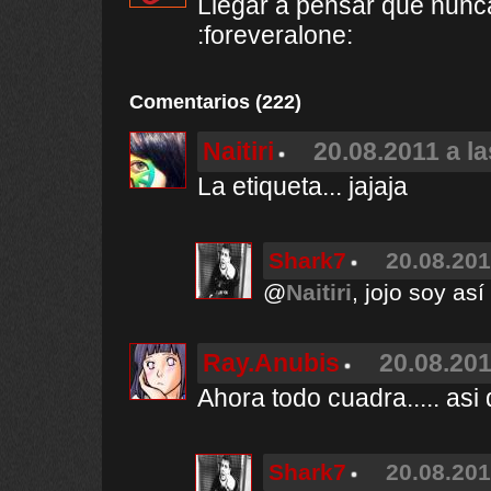
Llegar a pensar que nunc
:foreveralone:
Comentarios (222)
Naitiri
20.08.2011 a l
La etiqueta... jajaja
Shark7
20.08.201
@
Naitiri
, jojo soy así
Ray.Anubis
20.08.201
Ahora todo cuadra..... asi 
Shark7
20.08.201