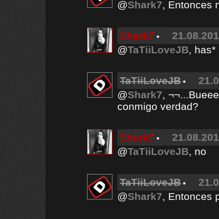
@
Shark7
, Entonces 
Shark7
21.08.201
@
TaTiiLoveJB
, has*
TaTiiLoveJB
21.0
@
Shark7
, ¬¬...Buee
conmigo verdad?
Shark7
21.08.201
@
TaTiiLoveJB
, no
TaTiiLoveJB
21.0
@
Shark7
, Entonces p