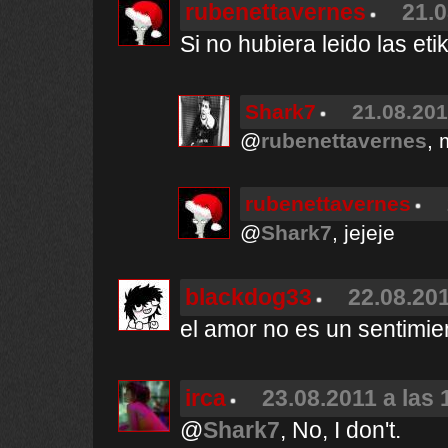
rubenettavernes
21.0
Si no hubiera leido las et
Shark7
21.08.201
@
rubenettavernes
, 
rubenettavernes
@
Shark7
, jejeje
blackdog33
22.08.201
el amor no es un sentimie
irca
23.08.2011 a las 
@
Shark7
, No, I don't.