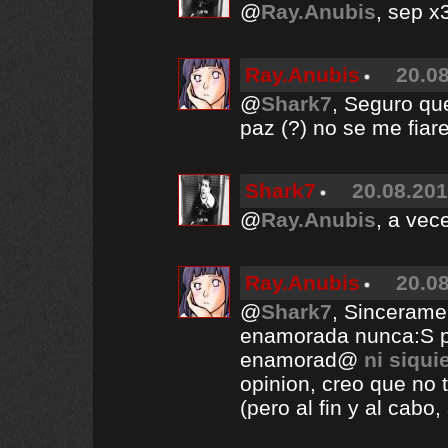
@
Ray.Anubis
, sep x
Ray.Anubis
20.08
@
Shark7
, Seguro qu
paz (?) no se me fiare 
Shark7
20.08.201
@
Ray.Anubis
, a vec
Ray.Anubis
20.08
@
Shark7
, Sincerame
enamorada nunca:S p
enamorad@
ni siquie
opinion, creo que no 
(pero al fin y al cabo