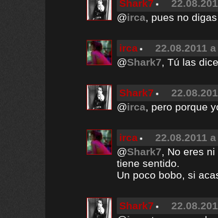
Shark7
22.08.201
@
irca
, pues no digas
irca
22.08.2011 a
@
Shark7
, Tú las di
Shark7
22.08.201
@
irca
, pero porque y
irca
22.08.2011 a
@
Shark7
, No eres ni
tiene sentido.
Un poco bobo, si aca
Shark7
22.08.201