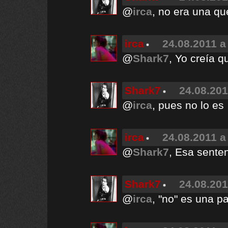
@
irca
, no era una qu
irca
24.08.2011 a
@
Shark7
, Yo creía q
Shark7
24.08.201
@
irca
, pues no lo es
irca
24.08.2011 a
@
Shark7
, Esa sente
Shark7
24.08.201
@
irca
, "no" es una p