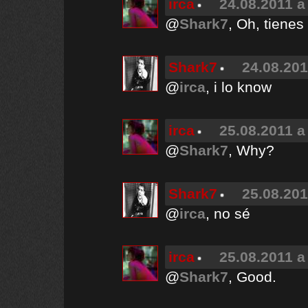
irca
24.08.2011 a
@
Shark7
, Oh, tienes
Shark7
24.08.201
@
irca
, i lo know
irca
25.08.2011 a
@
Shark7
, Why?
Shark7
25.08.201
@
irca
, no sé
irca
25.08.2011 a
@
Shark7
, Good.