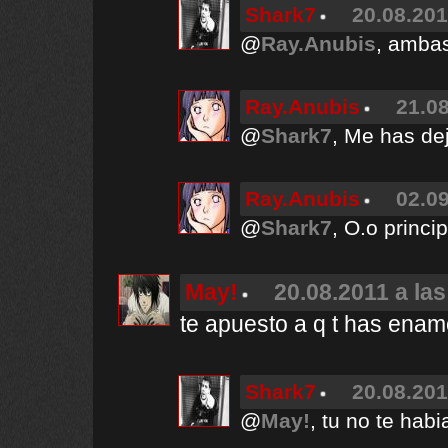
Shark7
20.08.201
@
Ray.Anubis
, ambas
Ray.Anubis
21.08
@
Shark7
, Me has de
Ray.Anubis
02.09
@
Shark7
, O.o princ
May!
20.08.2011 a las
te apuesto a q t has enam
Shark7
20.08.201
@
May!
, tu no te hab