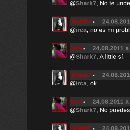
@
Shark7
, No te unde
Shark7
24.08.201
@
irca
, no es mi prob
irca
24.08.2011 a
@
Shark7
, A little sí.
Shark7
24.08.201
@
irca
, ok
irca
24.08.2011 a
@
Shark7
, No puedes
Shark7
24.08.201