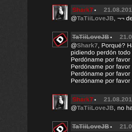
Shark7
21.08.201
@
TaTiiLoveJB
, ¬¬ d
TaTiiLoveJB
21.0
@
Shark7
, Porqué? H
pidiendo perdón todo 
Perdóname por favor
Perdóname por favor
Perdóname por favor
Perdóname por favor 
Shark7
21.08.201
@
TaTiiLoveJB
, no h
TaTiiLoveJB
21.0