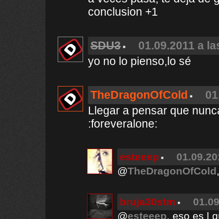
conclusion +1
SDU3
01.09.2011 a la
yo no lo pienso,lo sé
TheDragonOfCold
01
Llegar a pensar que nunc
:foreveralone:
esteeep
01.09.20
@
TheDragonOfCold
bruja30stm
01.09
@
esteeep
, eso es l 