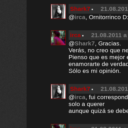
Shark7
21.08.201
@
irca
, Ornitorrinco D
irca
21.08.2011 a
@
Shark7
, Gracias.
Verás, no creo que n
Pienso que es mejor 
enamorarte de verdad
Sólo es mi opinión.
Shark7
21.08.201
@
irca
, fui correspon
solo a querer
aunque quizá se debe