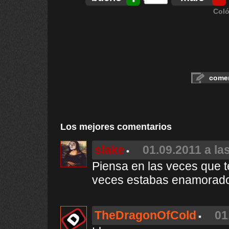
Coló
comen
Los mejores comentarios
slake
01.09.2011 a la
Piensa en las veces que t
veces estabas enamorad
TheDragonOfCold
01