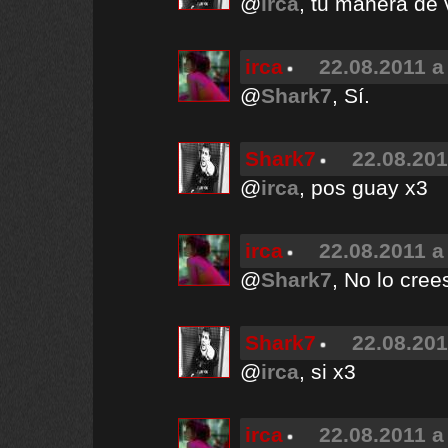
@
irca
, tu manera de 
irca
22.08.2011 a
@
Shark7
, Sí.
Shark7
22.08.201
@
irca
, pos guay x3
irca
22.08.2011 a
@
Shark7
, No lo cree
Shark7
22.08.201
@
irca
, si x3
irca
22.08.2011 a