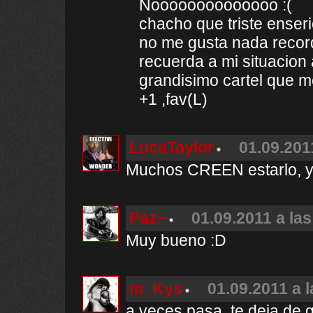
Noooooooooooooo :(
chacho que triste enseri
no me gusta nada recor
recuerda a mi situacion a
grandisimo cartel que me
+1 ,fav(L)
LucaTaylor
01.09.201
Muchos CREEN estarlo, y 
Paz~
01.09.2011 a las
Muy bueno :D
m_Kys
01.09.2011 a 
a veces pasa, te deja de 