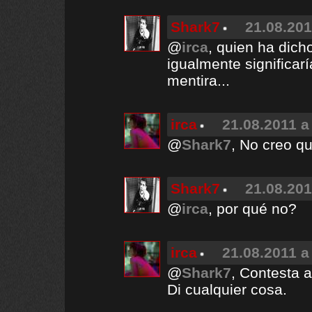
Shark7
21.08.201
@
irca
, quien ha dic
igualmente significar
mentira...
irca
21.08.2011 a
@
Shark7
, No creo qu
Shark7
21.08.201
@
irca
, por qué no?
irca
21.08.2011 a
@
Shark7
, Contesta a
Di cualquier cosa.