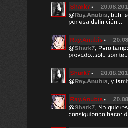
Shark7
20.08.201
@
Ray.Anubis
, bah, 
por esa definición...
Ray.Anubis
20.08
@
Shark7
, Pero tamp
provado..solo son teor
Shark7
20.08.201
@
Ray.Anubis
, y tam
Ray.Anubis
20.08
@
Shark7
, No quiere
consiguiendo hacer du