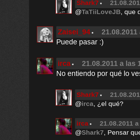
Shark7
21.08.201
@
TaTiiLoveJB
, que 
Zaisei_94
21.08.2011 
Puede pasar :)
irca
21.08.2011 a las 
No entiendo por qué lo v
Shark7
21.08.201
@
irca
, ¿el qué?
irca
21.08.2011 a
@
Shark7
, Pensar qu