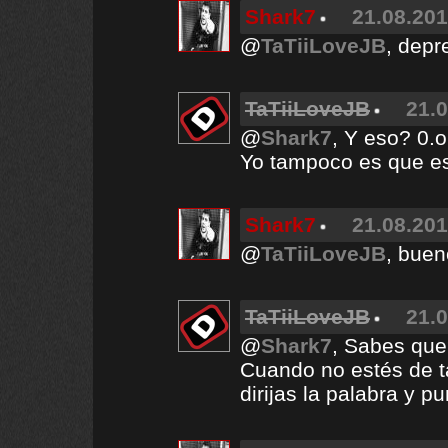
Shark7
21.08.201
@
TaTiiLoveJB
, depr
TaTiiLoveJB
21.0
@
Shark7
, Y eso? 0.o
Yo tampoco es que es
Shark7
21.08.201
@
TaTiiLoveJB
, buen
TaTiiLoveJB
21.0
@
Shark7
, Sabes que
Cuando no estés de t
dirijas la palabra y pu