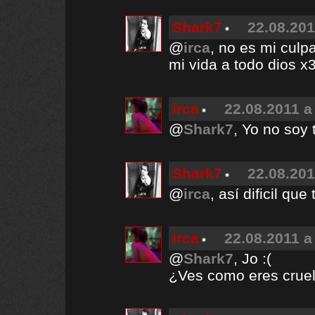
Shark7
22.08.201
@
irca
, no es mi cul
mi vida a todo dios x
irca
22.08.2011 a
@
Shark7
, Yo no soy 
Shark7
22.08.201
@
irca
, así dificil que
irca
22.08.2011 a
@
Shark7
, Jo :(
¿Ves como eres crue