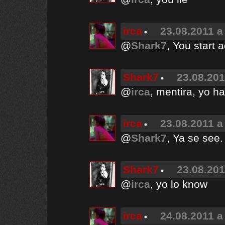
irca
23.08.2011 a
@
Shark7
, You start 
Shark7
23.08.201
@
irca
, mentira, yo h
irca
23.08.2011 a
@
Shark7
, Ya se see.
Shark7
23.08.201
@
irca
, yo lo know
irca
24.08.2011 a