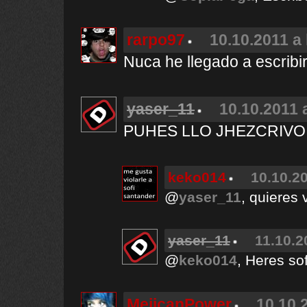
rarpo97
10.10.2011 a 
Nuca he llegado a escribi
yaser_11
10.10.2011 
PUHES LLO JHEZCRIVO 
keko014
10.10.20
@
yaser_11
, quieres
yaser_11
11.10.2
@
keko014
, Heres sof
MejicanPower
10.10.