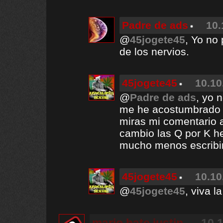
Padre de ads
10.
@
45jogete45
, Yo no
de los nervios.
45jogete45
10.10
@
Padre de ads
, yo 
me he acostumbrado a
miras mi comentario 
cambio las Q por K h
mucho menos escribi
45jogete45
10.10
@
45jogete45
, viva l