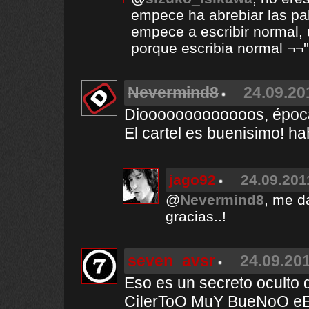
empece ha abrebiar las pa
empece a escribir normal,
porque escribia normal ¬¬''
Nevermind8
24.09.20
Diooooooooooooos, épocas
El cartel es buenisimo! h
jago92
24.09.201
@
Nevermind8
, me d
gracias..!
seven_avsr
24.09.201
Eso es un secreto oculto 
CiIerToO MuY BueNoO eEl 