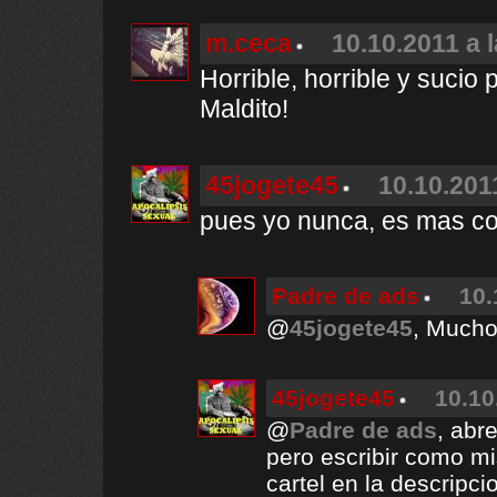
m.ceca
10.10.2011 a 
Horrible, horrible y sucio 
Maldito!
45jogete45
10.10.201
pues yo nunca, es mas co
Padre de ads
10.
@
45jogete45
, Much
45jogete45
10.10
@
Padre de ads
, abr
pero escribir como m
cartel en la descripci