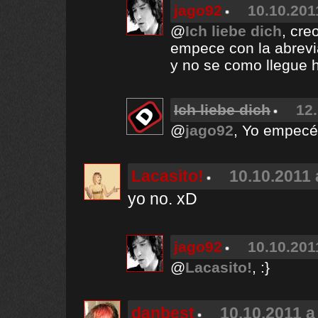
jago92
10.10.201
@
Ich liebe dich
, cre
empece con la abrevi
y no se como llegue h
Ich liebe dich
12.
@
jago92
, Yo empecé
Lacasito!
10.10.2011 
yo no. xD
jago92
10.10.201
@
Lacasito!
, :}
danbest
10.10.2011 a