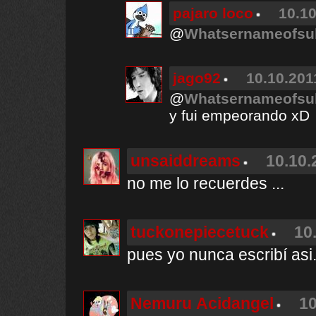
pajaro loco
10.10
@
Whatsernameofsu
jago92
10.10.201
@
Whatsernameofsu
y fui empeorando xD
unsaiddreams
10.10.
no me lo recuerdes ...
tuckonepiecetuck
10
pues yo nunca escribí asi..
Nemuru Acidangel
10