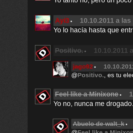
Yo tanto no, pero un poco 
Ayi3
10.10.2011 a las
Yo lo hacía hasta que ent
Positivo.
10.10.2011 a
jago92
10.10.201
@
Positivo.
, es tu el
Feel like a Minixone
1
Yo no, nunca me drogado
Abuelo de walt_k
@
Feel like a Minixo