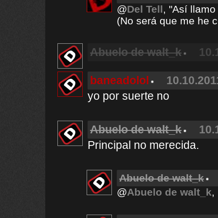
@
Del Tell
, "Así llamo
(No será que me he c
Abuelo de walt_k
10.
baneadolol
10.10.201
yo por suerte no
Abuelo de walt_k
10.
Principal no merecida.
Abuelo de walt_k
@
Abuelo de walt_k
,