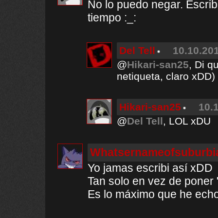
No lo puedo negar. Escrib
tiempo :_:
Del Tell
10.10.201
@
Hikari-san25
, Di q
netiqueta, claro xDD)
Hikari-san25
10.
@
Del Tell
, LOL xDU
Whatsernameofsuburbi
Yo jamas escribi así xDD
Tan solo en vez de poner 
Es lo máximo que he echo