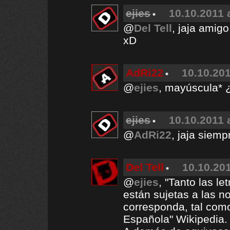
ejies
10.10.2011 
@
Del Tell
, jaja amig
xD
AdRi22
10.10.201
@
ejies
, mayúscula* 
ejies
10.10.2011 
@
AdRi22
, jaja siem
Del Tell
10.10.201
@
ejies
, "Tanto las l
están sujetas a las n
corresponda, tal com
Española" Wikipedia.