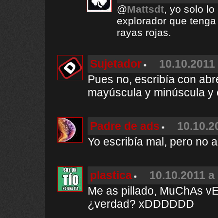
@
Mattsdt
, yo solo l
explorador que tenga 
rayas rojas.
Sujetador
10.10.2011 
Pues no, escribía con abr
mayúscula y minúscula y c
Padre de ads
10.10.2
Yo escribía mal, pero no a
plastica
10.10.2011 a 
Me as pillado, MuChAs vE
¿verdad? xDDDDDD