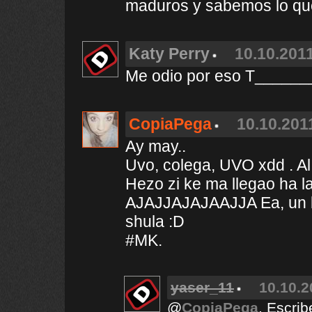
maduros y sabemos lo qu
Katy Perry
10.10.2011
Me odio por eso T_____
CopiaPega
10.10.201
Ay may..
Uvo, colega, UVO xdd . Al 
Hezo zi ke ma llegao ha la
AJAJJAJAJAAJJA Ea, un be
shula :D
#MK.
yaser_11
10.10.2
@
CopiaPega
, Escrib