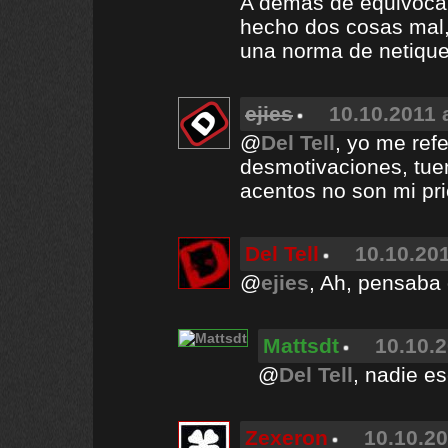
A demás de equivocar
hecho dos cosas mal, 
una norma de netiquet
ejies
10.10.2011 
@
Del Tell
, yo me refe
desmotivaciones, tuen
acentos no son mi pr
Del Tell
10.10.201
@
ejies
, Ah, pensaba 
Mattsdt
10.10.2
@
Del Tell
, nadie es
Zexeron
10.10.20