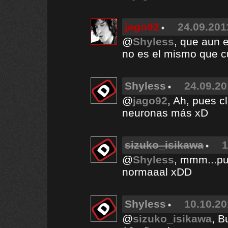
jago92
24.09.201
@
Shyless
, que aun e
no es el mismo que c
Shyless
24.09.20
@
jago92
, Ah, pues c
neuronas más xD
sizuko_isikawa
1
@
Shyless
, mmm...pu
normaaal xDD
Shyless
10.10.20
@
sizuko_isikawa
, B