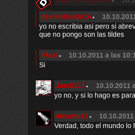
mario hate justin
10.1
desmotivado10
10.10.2011
yo no escribia asi pero si abre
que no pongo son las tildes
iMaxi
10.10.2011 a las 10:
Si
Jam0117
10.10.2011 a
yo no, y si lo hago es par
alvarito12
10.10.2011 
Verdad, todo el mundo lo 