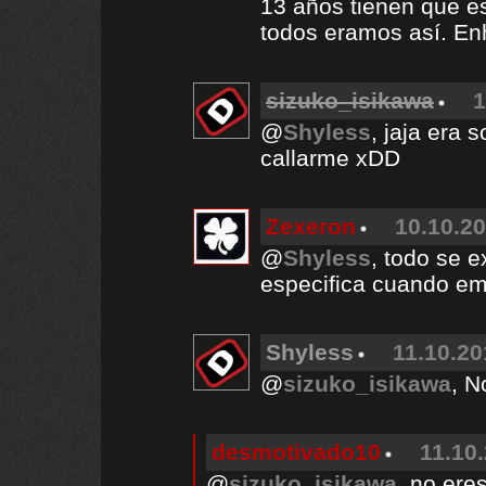
13 años tienen que es
todos eramos así. En
sizuko_isikawa
1
@
Shyless
, jaja era 
callarme xDD
Zexeron
10.10.20
@
Shyless
, todo se e
especifica cuando em
Shyless
11.10.20
@
sizuko_isikawa
, N
desmotivado10
11.10.
@
sizuko_isikawa
, no ere