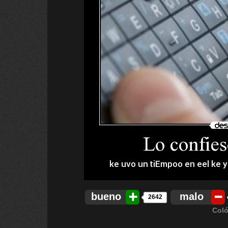
bueno
malo
2642
Coló