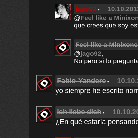
jago92
10.10.201
@
Feel like a Minixo
que crees que soy es
Feel like a Minixone
@
jago92
,
No pero si lo pregunta
Fabio-Yandere
10.10.
yo siempre he escrito no
Ich liebe dich
10.10.2
¿En qué estaría pensando