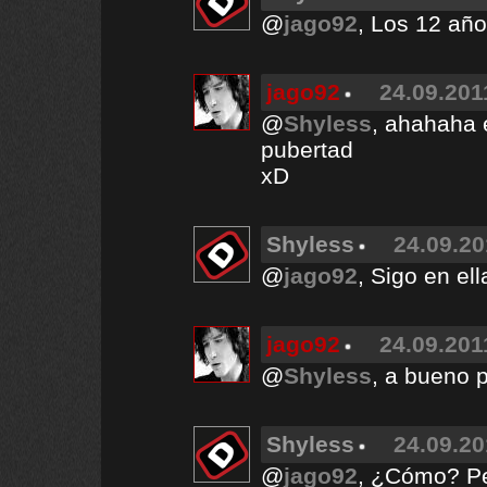
@
jago92
, Los 12 añ
jago92
24.09.201
@
Shyless
, ahahaha 
pubertad
xD
Shyless
24.09.20
@
jago92
, Sigo en el
jago92
24.09.201
@
Shyless
, a bueno p
Shyless
24.09.20
@
jago92
, ¿Cómo? Per