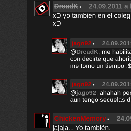
DreadK
24.09.2011 a 
xD yo tambien en el coleg
xD
jago92
24.09.201
@
DreadK
, me habilit
con decirte que ahori
me tomo un tiempo :
jago92
24.09.201
@
jago92
, ahahah per
aun tengo secuelas de
ChickenMemory
24.0
jajaja... Yo también.