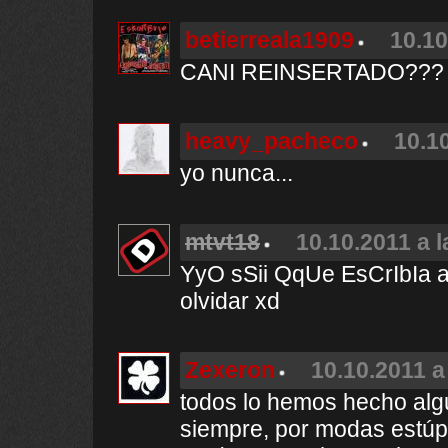
betierreala1909
10.10
CANI REINSERTADO??? 
heavy_pacheco
10.1
yo nunca...
mtvt18
10.10.2011 a l
YyO sSii QqUe EsCrIbIa aS
olvidar xd
Zexeron
10.10.2011 a
todos lo hemos hecho alg
siempre, por modas estú