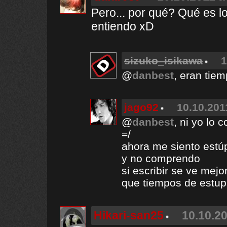
Pero... por qué? Qué es lo
entiendo xD
sizuko_isikawa
1
@
danbest
, eran tiem
jago92
10.10.201
@
danbest
, ni yo lo
=/
ahora me siento estú
y no comprendo
si escribir se ve mejo
que tiempos de estup
Hikari-san25
10.10.20