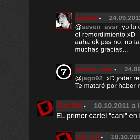
jago92
24.09.201
@
seven_avsr
, yo lo
el remordimiento xD
aaha ok pss no, no ta
muchas gracias...
seven_avsr
24.0
@
jago92
, xD joder r
Te mataré por haber r
Del Tell
10.10.2011 a 
EL primer cartel "cani" en
Del Tell
10.10.201