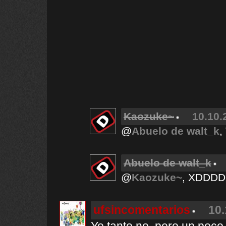
Kaozuke~
10.10.
@
Abuelo de walt_k
,
Abuelo de walt_k
@
Kaozuke~
, XDDD
ufsincomentarios
10.