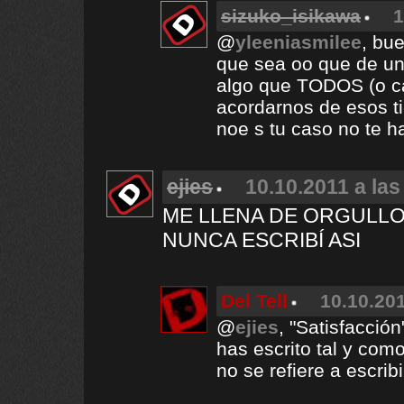
sizuko_isikawa
1
@
yleeniasmilee
, bu
que sea oo que de un
algo que TODOS (o ca
acordarnos de esos t
noe s tu caso no te h
ejies
10.10.2011 a las
ME LLENA DE ORGULLO
NUNCA ESCRIBÍ ASI
Del Tell
10.10.201
@
ejies
, "Satisfacción
has escrito tal y como
no se refiere a escrib