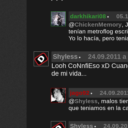
darkhikari08
05.1
@
ChickenMemory
, 
tenían metroflog escri
Yo lo hacía, pero te
Shyless
24.09.2011 a
Looh CoNnfiEso xD Cuando
de mi vida...
jago92
24.09.201
@
Shyless
, malos ti
que teniamos en la 
Shyless
24.09.20