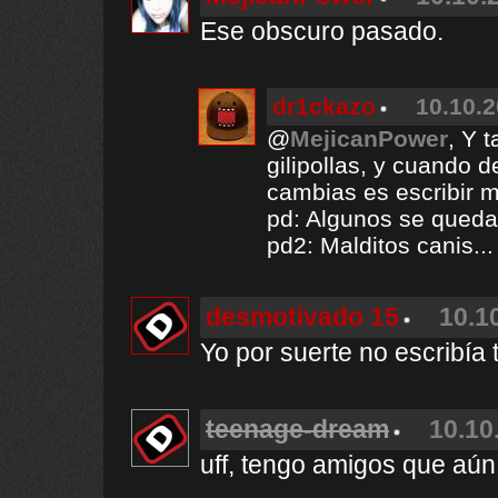
Ese obscuro pasado.
dr1ckazo
10.10.2
@
MejicanPower
, Y 
gilipollas, y cuando 
cambias es escribir m
pd: Algunos se queda
pd2: Malditos canis...
desmotivado 15
10.1
Yo por suerte no escribía 
teenage-dream
10.10
uff, tengo amigos que aún