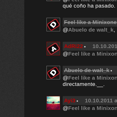
qué coño ha pasado.
Feel like a Minixone
@
Abuelo de walt_k
,
AdRi22
10.10.201
@
Feel like a Minixo
Abuelo de walt_k
@
Feel like a Minixo
directamente.__.
Ayi3
10.10.2011 a
@
Feel like a Minixo