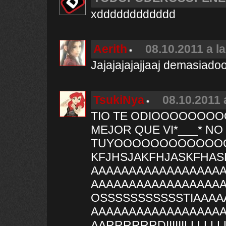
xdddddddddddd
Aerith
08.10.2011 a l
Jajajajajajjaaj demasiado
TsukiNya
08.10.2011 
TIO TE ODIOOOOOOOO
MEJOR QUE VI*___* N
TUYOOOOOOOOOOOOO
KFJHSJAKFHJASKFHASH
AAAAAAAAAAAAAAAAA
AAAAAAAAAAAAAAAAAA
OSSSSSSSSSSSTIAAAA
AAAAAAAAAAAAAAAAA
AARRRRRRDIIIIIILLL