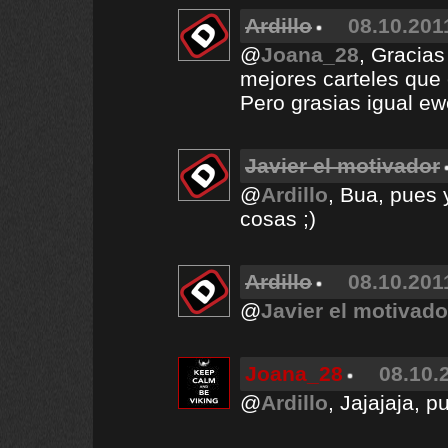
Ardillo
08.10.201
@
Joana_28
, Gracias
mejores carteles que
Pero grasias igual e
Javier el motivador
@
Ardillo
, Bua, pues 
cosas ;)
Ardillo
08.10.201
@
Javier el motivado
Joana_28
08.10.
@
Ardillo
, Jajajaja, p