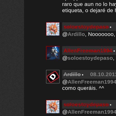
raro que aun no lo h
etiqueta, o dejaré de 
soloestoydepaso
@
Ardillo
, Nooooooo, 
AllenFreeman1994
@
soloestoydepaso
,
Ardillo
08.10.201
@
AllenFreeman199
como queráis. ^^
soloestoydepaso
@
AllenFreeman199