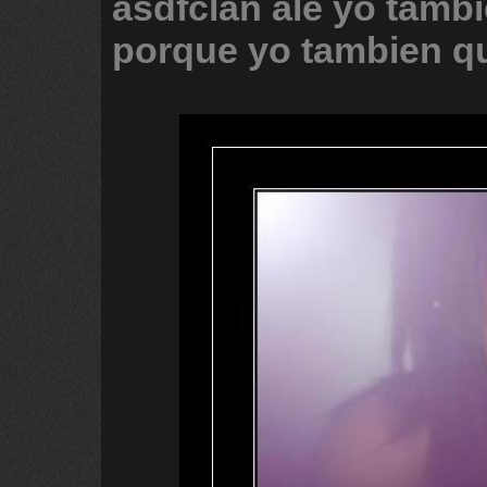
asdfclan
ale
yo
tambi
porque
yo
tambien
q