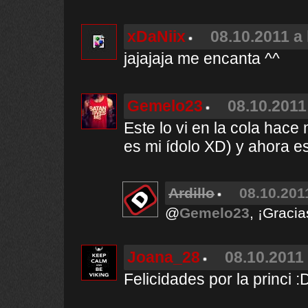
xDaNiix
08.10.2011 a 
jajajaja me encanta ^^
Gemelo23
08.10.2011
Este lo vi en la cola hac
es mi ídolo XD) y ahora est
Ardillo
08.10.201
@
Gemelo23
, ¡Gracia
Joana_28
08.10.2011 
Felicidades por la pri