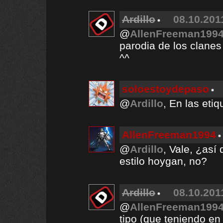
Ardillo
08.10.201
@
AllenFreeman199
parodia de los clanes s
^^
soloestoydepaso
@
Ardillo
, En las eti
AllenFreeman1994
@
Ardillo
, Vale, ¿así 
estilo hoygan, no?
Ardillo
08.10.201
@
AllenFreeman199
tipo (que teniendo en