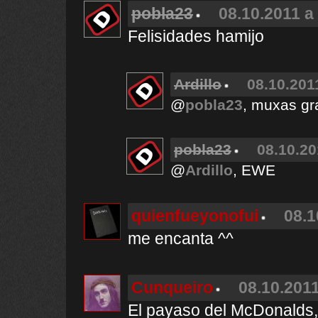
pobla23
08.10.2011 a
Felisidades hamijo
Ardillo
08.10.201
@
pobla23
, muxas gr
pobla23
08.10.20
@
Ardillo
, EWE
quienfueyonofui
08.1
me encanta ^^
Cunqueiro
08.10.2011
El payaso del McDonalds, 