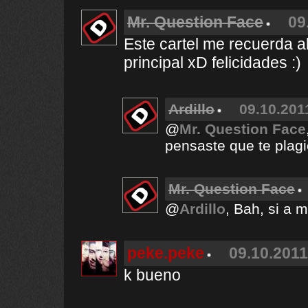
Mr. Question Face
09
Este cartel me recuerda al
principal xD felicidades :)
Ardillo
09.10.201
@
Mr. Question Face
pensaste que te plag
Mr. Question Face
@
Ardillo
, Bah, si a 
peke.peke
09.10.2011
k bueno