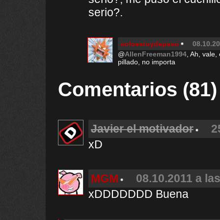
serio?.
soloestoydepaso
08.10.20
@
AllenFreeman1994
, Ah, vale,
pillado, no importa
Comentarios (81)
Javier el motivador
2
xD
MGM
08.10.2011 a la
xDDDDDDD Buena