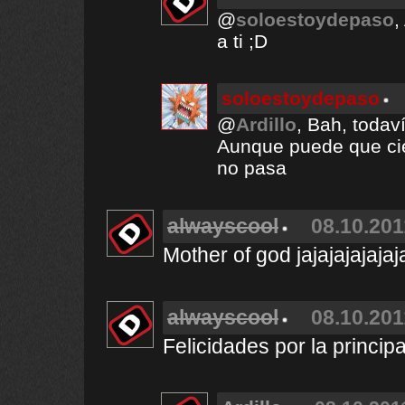
@
soloestoydepaso
,
a ti ;D
soloestoydepaso
@
Ardillo
, Bah, toda
Aunque puede que cie
no pasa
alwayscool
08.10.201
Mother of god jajajajajajaj
alwayscool
08.10.201
Felicidades por la principal