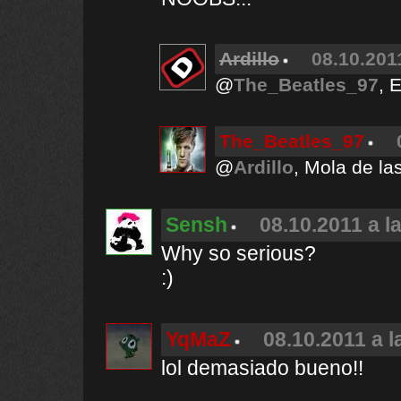
Ardillo
08.10.201
@
The_Beatles_97
, 
The_Beatles_97
@
Ardillo
, Mola de la
Sensh
08.10.2011 a l
Why so serious?
:)
YqMaZ
08.10.2011 a l
lol demasiado bueno!!