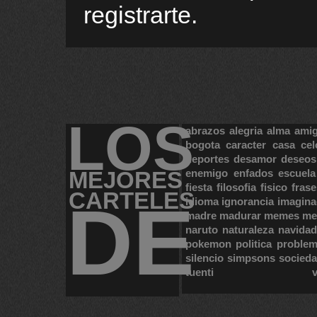
registrarte.
LOS
abrazos
alegria
alma
ami
bogota
caracter
casa
cel
deportes
desamor
deseos
MEJORES
enemigo
enfados
escuela
fiesta
filosofia
fisico
frase
CARTELES
DE
idioma
ignorancia
imagina
madre
madurar
memes
me
naruto
naturaleza
navidad
pokemon
politica
proble
silencio
simpsons
socied
tuenti