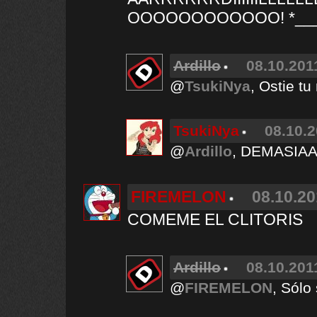
OOOOOOOOOOOO! *____
Ardillo
08.10.201
@
TsukiNya
, Ostie t
TsukiNya
08.10.2
@
Ardillo
, DEMASIA
FIREMELON
08.10.20
COMEME EL CLITORIS
Ardillo
08.10.201
@
FIREMELON
, Sólo