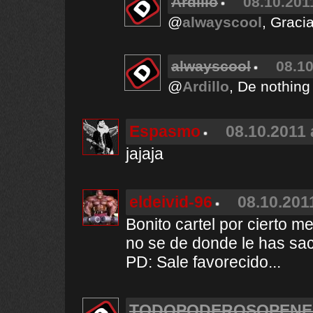
Ardillo
08.10.201
@
alwayscool
, Graci
alwayscool
08.10
@
Ardillo
, De nothing
Espasmo
08.10.2011 
jajaja
eldeivid-96
08.10.201
Bonito cartel por cierto m
no se de donde le has sac
PD: Sale favorecido...
TODOPODEROSOPENE