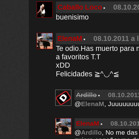
Caballo Loco
08.10.2
buenisimo
ElenaM
08.10.2011 a 
Te odio.Has muerto para mi
a favoritos T.T
xDD
Felicidades ≧^◡^≦
Ardillo
08.10.201
@
ElenaM
, Juuuuuuu
ElenaM
08.10.201
@
Ardillo
, No me das 