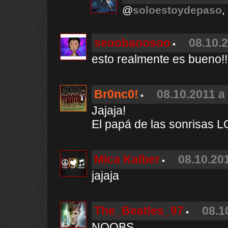
@
soloestoydepaso
,
seoobaoosoo
08.10.2
esto realmente es bueno!!!
Br0nc0!
08.10.2011 a
Jajaja!
El papá de las sonrisas 
Mica Kalber
08.10.201
jajaja
The_Beatles_97
08.1
NOOBS...