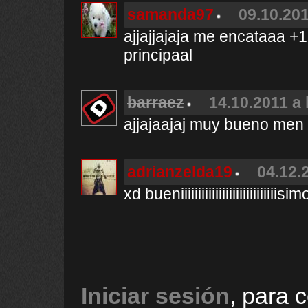
samanda97
09.10.201
ajjajjajaja me encataaa +
principaal
barraez
14.10.2011 a 
ajjajaajaj muy bueno m
adrianzelda19
04.12.
xd bueniiiiiiiiiiiiiiiiiiiiiiiiiiiisim
Iniciar sesión
, para 