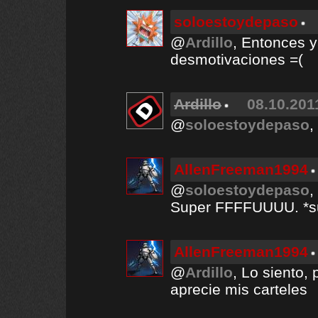
soloestoydepaso
@
Ardillo
, Entonces 
desmotivaciones =(
Ardillo
08.10.201
@
soloestoydepaso
,
AllenFreeman1994
@
soloestoydepaso
,
Super FFFFUUUU. *s
AllenFreeman1994
@
Ardillo
, Lo siento,
aprecie mis carteles