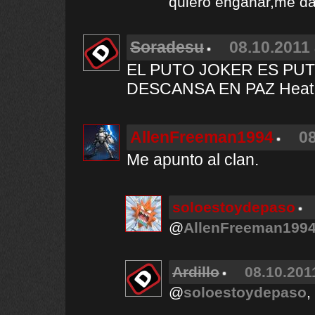
quiero engañar,me da
Soradesu
08.10.2011 
EL PUTO JOKER ES PU
DESCANSA EN PAZ Heat
AllenFreeman1994
08
Me apunto al clan.
soloestoydepaso
@
AllenFreeman199
Ardillo
08.10.201
@
soloestoydepaso
,