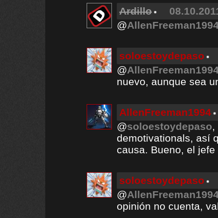
Ardillo
08.10.201
@
AllenFreeman199
soloestoydepaso
@
AllenFreeman199
nuevo, aunque sea un
AllenFreeman1994
@
soloestoydepaso
,
demotivationals, así 
causa. Bueno, el jefe 
soloestoydepaso
@
AllenFreeman199
opinión no cuenta, val