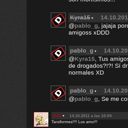
Kyra15
14.10.201
@
pablo_g
, jajaja po
amigoss xDDD
pablo_g
14.10.20
@
Kyra15
, Tus amigo
de drogados?!?! Sí d
normales XD
pablo_g
14.10.20
@
pablo_g
, Se me cor
Pula
14.10.2011 a las 10:04
Tarsiformes!!!! Los amo!!!