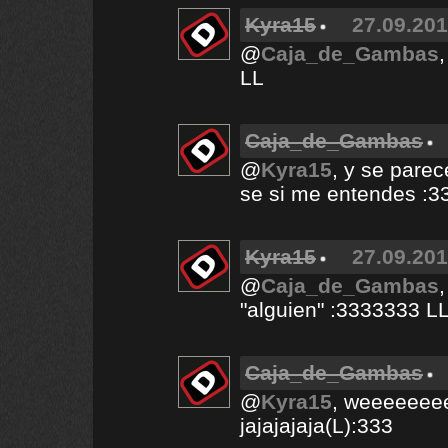
Kyra15
27.09.201
@
Caja_de_Gambas
LL
Caja_de_Gambas
@
Kyra15
, y se pare
se si me entendes :3
Kyra15
27.09.201
@
Caja_de_Gambas
"alguien" :3333333 L
Caja_de_Gambas
@
Kyra15
, weeeeeeee
jajajajaja(L):333