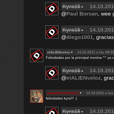
Kyra15
14.10.201
@
Paul Borsan
, wee 
Kyra15
14.10.201
@
diego1001
, gracia
elALIENveloz
14.10.2011 a las 08:5
Felicidades por la principal monina ^^ ya van
Kyra15
14.10.201
@
elALIENveloz
, gra
caataGomiinolaa:)
14.10.2011 a las
felicidades kyra!!! :)
Kyra15
14.10.201