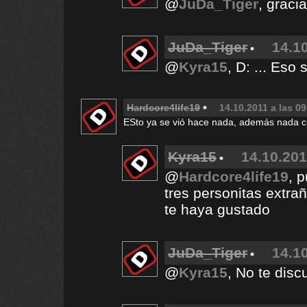
@
JuDa_Tiger
, gracia
JuDa_Tiger
14.10
@
Kyra15
, D: ... Eso
Hardcore4life19
14.10.2011 a las 09
ESto ya se vió hace nada, además nada cu
Kyra15
14.10.201
@
Hardcore4life19
, 
tres personitas extra
te haya gustado
JuDa_Tiger
14.10
@
Kyra15
, No te disc