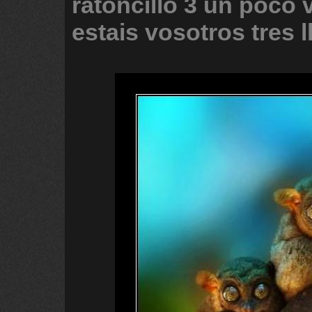
ratoncillo
3
un
poco
estais
vosotros
tres
l