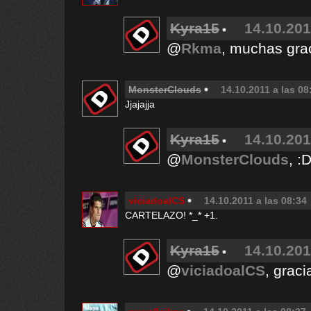
Kyra15
14.10.201
@
Rkma
, muchas gra
MonsterClouds
14.10.2011 a las 08
Jjajajja
Kyra15
14.10.201
@
MonsterClouds
, :
viciadoalCS
14.10.2011 a las 08:34
CARTELAZO! *_* +1.
Kyra15
14.10.201
@
viciadoalCS
, grac