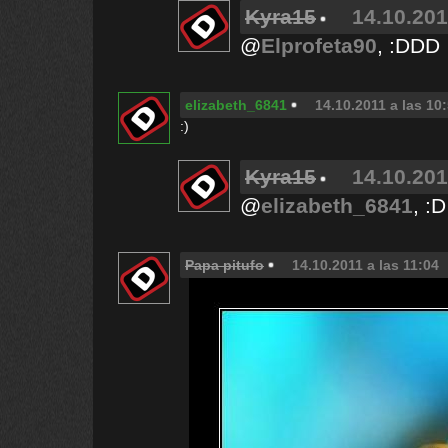
Kyra15
14.10.201
@
Elprofeta90
, :DDD
elizabeth_6841
14.10.2011 a las 10
:)
Kyra15
14.10.201
@
elizabeth_6841
, :D
Papa pitufo
14.10.2011 a las 11:04