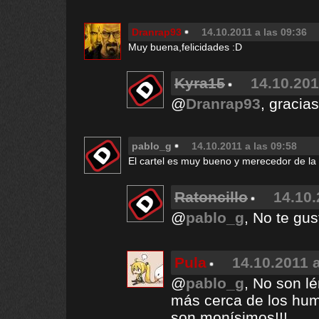
Dranrap93
14.10.2011 a las 09:36
Muy buena,felicidades :D
Kyra15
14.10.201
@
Dranrap93
, graci
pablo_g
14.10.2011 a las 09:58
El cartel es muy bueno y merecedor de la 
Ratoncillo
14.10.
@
pablo_g
, No te gu
Pula
14.10.2011 a
@
pablo_g
, No son l
más cerca de los hum
son monísimos!!!