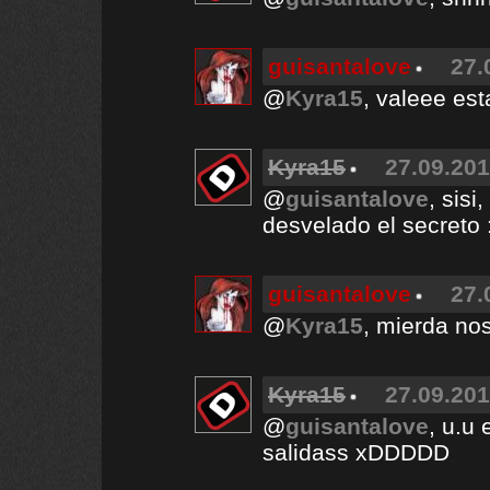
guisantalove
27.
@
Kyra15
, valeee es
Kyra15
27.09.201
@
guisantalove
, sis
desvelado el secreto 
guisantalove
27.
@
Kyra15
, mierda nos
Kyra15
27.09.201
@
guisantalove
, u.u
salidass xDDDDD