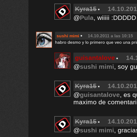
Kyra15
14.10.201
@
Pula
, wiiiii :DDDDD
sushi mimi
14.10.2011 a las 10:15
habro desmo y lo primero que veo una prin
guisantalove
14.
@
sushi mimi
, soy gu
Kyra15
14.10.201
@
guisantalove
, es 
maximo de comentari
Kyra15
14.10.201
@
sushi mimi
, graci