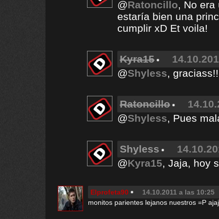
@
Ratoncillo
, No era
estaría bien una prin
cumplir xD Et voila!
Kyra15
14.10.201
@
Shyless
, graciass!
Ratoncillo
14.10.
@
Shyless
, Pues mal
Shyless
14.10.20
@
Kyra15
, Jaja, hoy s
Elprofeta90
14.10.2011 a las 10:25
monitos parientes lejanos nuestros =P aja