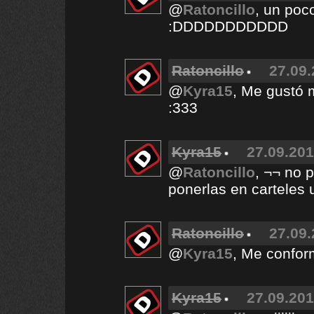
@
Ratoncillo
, un poco
:DDDDDDDDDDD
Ratoncillo
27.09.
@
Kyra15
, Me gustó 
:333
Kyra15
27.09.201
@
Ratoncillo
, ¬¬ no 
ponerlas en carteles 
Ratoncillo
27.09.
@
Kyra15
, Me confor
Kyra15
27.09.201