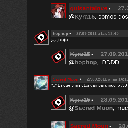
guisantalove
27.
@
Kyra15
, somos dos
hophop
27.09.2011 a las 13:45
jajajajajja
Kyra15
27.09.201
@
hophop
, :DDDD
Sacred Moon
27.09.2011 a las 14:1
*o* Es que 5 minutos dan para mucho :33
Kyra15
28.09.201
@
Sacred Moon
, mu
Sacred Moon
28.