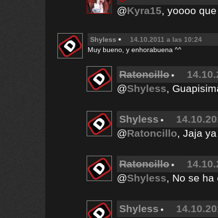
@
Kyra15
, yoooo que
Shyless
14.10.2011 a las 10:24
Muy bueno, y enhorabuena ^^
Ratoncillo
14.10.
@
Shyless
, Guapisim
Shyless
14.10.20
@
Ratoncillo
, Jaja y
Ratoncillo
14.10.
@
Shyless
, No se ha
Shyless
14.10.20