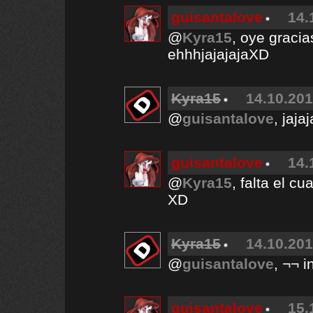
guisantalove
14.
@
Kyra15
, oye graci
ehhhjajajajaXD
Kyra15
14.10.201
@
guisantalove
, jaj
guisantalove
14.
@
Kyra15
, falta el c
XD
Kyra15
14.10.201
@
guisantalove
, ¬¬ 
guisantalove
15.