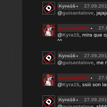
Kyra15
27.09.201
@
guisantalove
, jaja
guisantalove
27.
@
Kyra15
, mira que 
^^
Kyra15
27.09.201
@
guisantalove
, me m
guisantalove
27.
@
Kyra15
, ssiii son 
Kyra15
27.09.201
@
guisantalove
, shhh