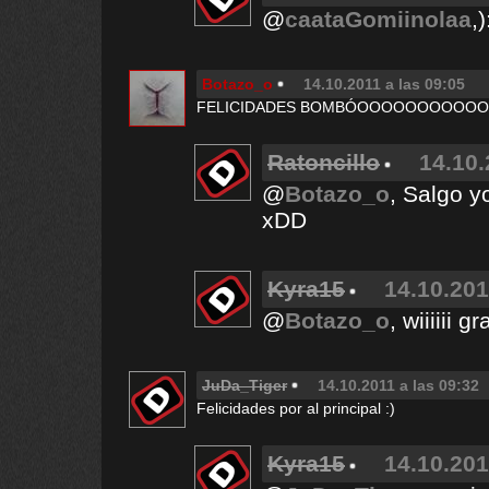
@
caataGomiinolaa
,
Botazo_o
14.10.2011 a las 09:05
FELICIDADES BOMBÓOOOOOOOOOO
Ratoncillo
14.10.
@
Botazo_o
, Salgo y
xDD
Kyra15
14.10.201
@
Botazo_o
, wiiiiii 
JuDa_Tiger
14.10.2011 a las 09:32
Felicidades por al principal :)
Kyra15
14.10.201