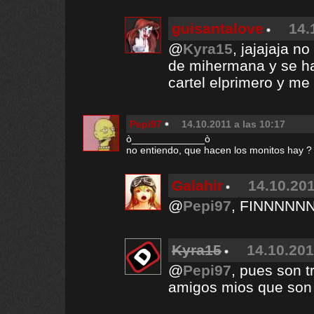
guisantalove
14.
@
Kyra15
, jajajaja 
de mihermana y se hab
cartel elprimero y me
Pepi97
14.10.2011 a las 10:17
ò_____________ò
no entiendo, que hacen los monitos hay ?
Galahir
14.10.201
@
Pepi97
, FINNNNN
Kyra15
14.10.201
@
Pepi97
, pues son tr
amigos mios que son