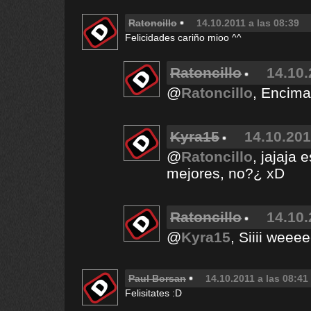
Ratoncillo
14.10.2011 a las 08:39
Felicidades cariño mioo ^^
Ratoncillo
14.10.
@
Ratoncillo
, Encima
Kyra15
14.10.201
@
Ratoncillo
, jajaja 
mejores, no?¿ xD
Ratoncillo
14.10.
@
Kyra15
, Siiii weee
Paul Borsan
14.10.2011 a las 08:41
Felisitates :D