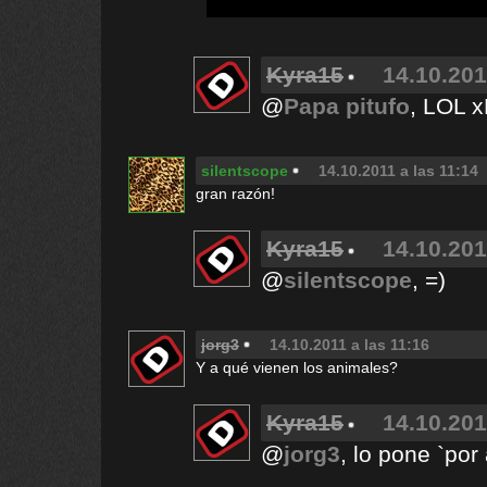
Kyra15
14.10.201
@
Papa pitufo
, LOL 
silentscope
14.10.2011 a las 11:14
gran razón!
Kyra15
14.10.201
@
silentscope
, =)
jorg3
14.10.2011 a las 11:16
Y a qué vienen los animales?
Kyra15
14.10.201
@
jorg3
, lo pone `por 