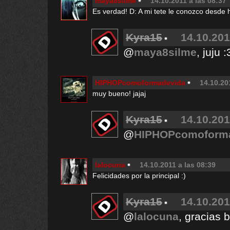
maya8silme
14.10.2011 a las 08:37
Es verdad! D: A mi tete le conozco desde
Kyra15
14.10.201
@
maya8silme
, juju 
HIPHOPcomoformadevida
14.10.20
muy bueno! jajaj
Kyra15
14.10.201
@
HIPHOPcomoform
lalocuna
14.10.2011 a las 08:39
Felicidades por la principal :)
Kyra15
14.10.201
@
lalocuna
, gracias 