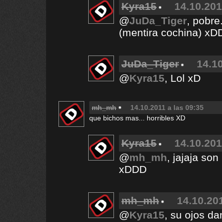
Kyra15
14.10.201
@
JuDa_Tiger
, pobre
(mentira cochina) x
JuDa_Tiger
14.10
@
Kyra15
, Lol xD
mh_mh
14.10.2011 a las 09:35
que bichos mas... horribles XD
Kyra15
14.10.201
@
mh_mh
, jajaja so
xDDD
mh_mh
14.10.201
@
Kyra15
, su ojos d