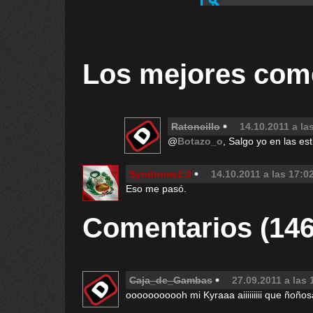
Los mejores com
Ratoncillo
14.10.2011 a la
@
Botazo_o
, Salgo yo en las es
Syndrome2.0
14.10.2011 a las 17:0
Eso me pasó.
Comentarios (146
Caja_de_Gambas
27.09.2011 a las 
ooooooooooh mi Kyraaa aiiiiiiiii que ñoños