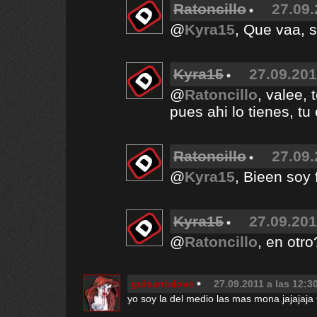
Ratoncillo
27.09.
@
Kyra15
, Que vaa, 
Kyra15
27.09.201
@
Ratoncillo
, valee, 
pues ahi lo tienes, tu
Ratoncillo
27.09.
@
Kyra15
, Bieen soy 
Kyra15
27.09.201
@
Ratoncillo
, en otro
guisantalove
27.09.2011 a las 12:3
yo soy la del medio las mas mona jajajaja