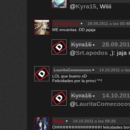
@
Kyra15
, Wiiii
Srt.apodos :)
28.09.2011 a las 05:4
ME encantaa :DD jajaja
Kyra15
28.09.201
@
Srt.apodos
,): jaj
LauritaComecocos
14.10.2011 a la
LOL que bueno xD
Felicidades por la princi ^^!
Kyra15
14.10.201
@
LauritaComecoco
Rkma
14.10.2011 a las 08:26
OHHHHHHHHHHHHHHHH felicidades boni