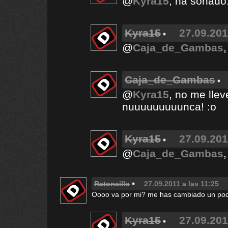
@
Kyra15
, ha sonado
Kyra15
27.09.201
@
Caja_de_Gambas
Caja_de_Gambas
@
Kyra15
, no me lle
nuuuuuuuuunca! :o
Kyra15
27.09.201
@
Caja_de_Gambas
Ratoncillo
27.09.2011 a las 11:25
Oooo va por mi? me has cambiado un poqu
Kyra15
27.09.201