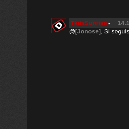
TkilaSunrise
14.
@
[Jonose]
, Si segui