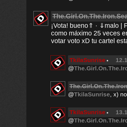
The.Girl.On.The.Iron.Se
¡Vota! bueno⇑ · ⇓malo | P
como máximo 25 veces en 
votar voto xD tu cartel es
TkilaSunrise
12.
@
The.Girl.On.The.Ir
The.Girl.On.The.Iro
@
TkilaSunrise
, x) n
TkilaSunrise
13.
@
The.Girl.On.The.Ir