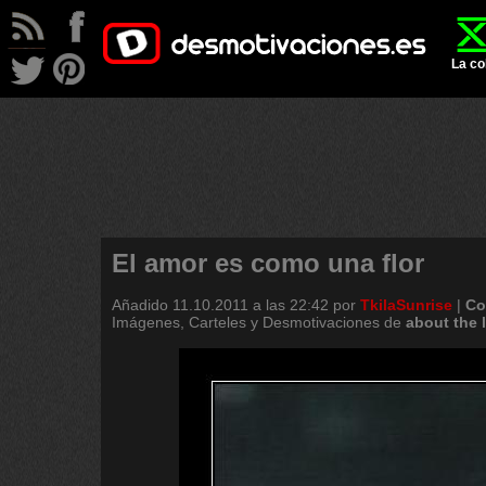
La co
El amor es como una flor
Añadido
11.10.2011 a las 22:42
por
TkilaSunrise
|
Co
Imágenes, Carteles y Desmotivaciones de
about
the