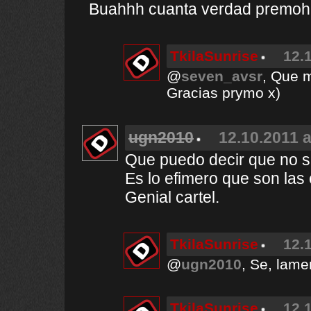
Buahhh cuanta verdad premoh
TkilaSunrise
12.
@
seven_avsr
, Que m
Gracias prymo x)
ugn2010
12.10.2011 a
Que puedo decir que no s
Es lo efimero que son las 
Genial cartel.
TkilaSunrise
12.
@
ugn2010
, Se, lam
TkilaSunrise
12.