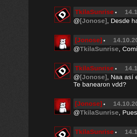
TkilaSunrise
14.
@
[Jonose]
, Desde 
[Jonose]
14.10.2
@
TkilaSunrise
, Comi
TkilaSunrise
14.
@
[Jonose]
, Naa así 
Te banearon vdd?
[Jonose]
14.10.2
@
TkilaSunrise
, Pues
TkilaSunrise
14.