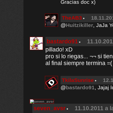
Gracias doc x)
TheAB3
18.11.20
@
Huitzikiller
, JaJa 
bastardo91
11.10.201
pillado! xD
pro si lo riegas... ¬¬ si ti
al final siempre termina =(
TkilaSunrise
12.
@
bastardo91
, Jajaj
seven_avsr
11.10.2011 a l