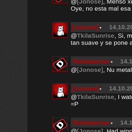
@
[Jonose]
, Menso x
Oye, no esta mal esa
[Jonose]
14.10.2
@
TkilaSunrise
, Si, 
tan suave y se pone 
TkilaSunrise
14.
@
[Jonose]
, Nu meta
[Jonose]
14.10.2
@
TkilaSunrise
, I wa
=P
TkilaSunrise
14.
@
[Jonose]
, Had wing