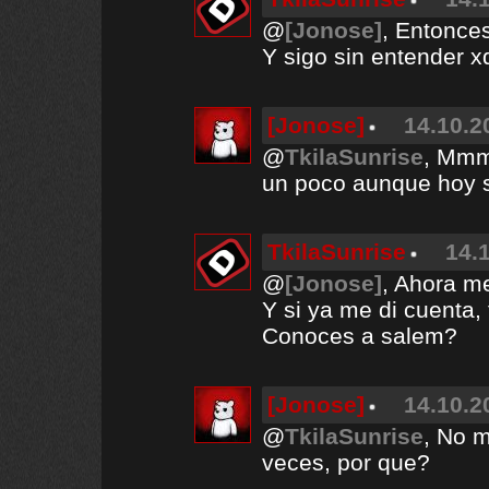
@
[Jonose]
, Entonce
Y sigo sin entender 
[Jonose]
14.10.2
@
TkilaSunrise
, Mmm
un poco aunque hoy s
TkilaSunrise
14.
@
[Jonose]
, Ahora me
Y si ya me di cuenta
Conoces a salem?
[Jonose]
14.10.2
@
TkilaSunrise
, No 
veces, por que?