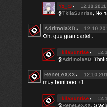
Yz_:3
12.10.2011 
@
TkilaSunrise
, No h
AdrimolaXD
12.10.20
Oh, que gran cartel...
TkilaSunrise
12.
@
AdrimolaXD
, Thnkz
ReneLeXXX
12.10.201
muy bonitooo +1
TkilaSunrise
12.
@
ReneLeXXX
, Graci