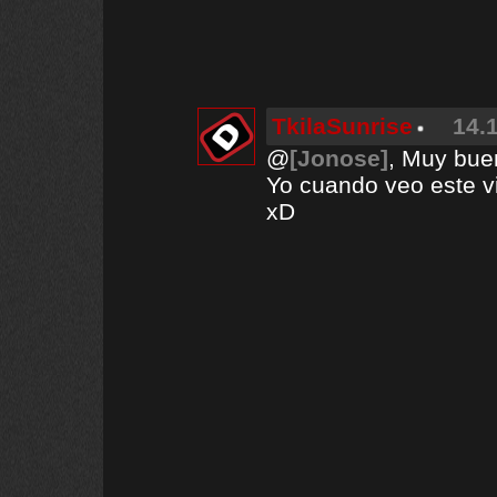
TkilaSunrise
14.
@
[Jonose]
, Muy bue
Yo cuando veo este v
xD