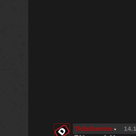
TkilaSunrise
14.