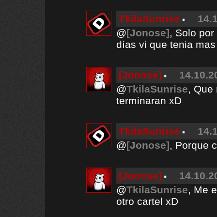
TkilaSunrise
14.
@
[Jonose]
, Solo por
días vi que tenia mas
[Jonose]
14.10.2
@
TkilaSunrise
, Que
terminaran xD
TkilaSunrise
14.
@
[Jonose]
, Porque 
[Jonose]
14.10.2
@
TkilaSunrise
, Me e
otro cartel xD