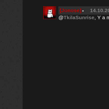
[Jonose]
14.10.2
@
TkilaSunrise
, Y a 