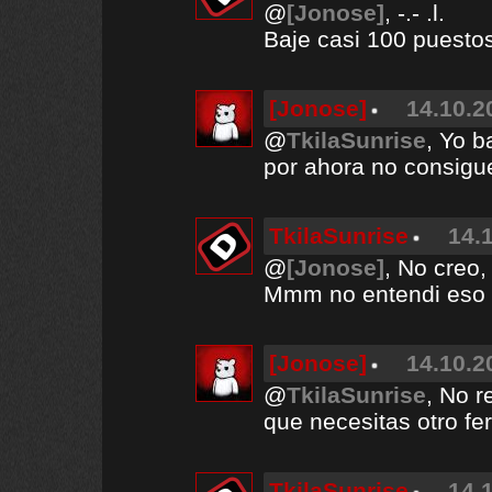
@
[Jonose]
, -.- .l.
Baje casi 100 puestos 
[Jonose]
14.10.2
@
TkilaSunrise
, Yo b
por ahora no consig
TkilaSunrise
14.
@
[Jonose]
, No creo,
Mmm no entendi eso 
[Jonose]
14.10.2
@
TkilaSunrise
, No r
que necesitas otro fer
TkilaSunrise
14.