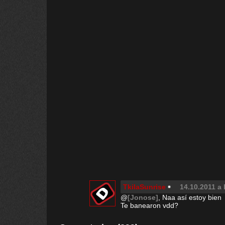
TkilaSunrise
14.10.2011 a 
@
[Jonose]
, Naa así estoy bien
Te banearon vdd?