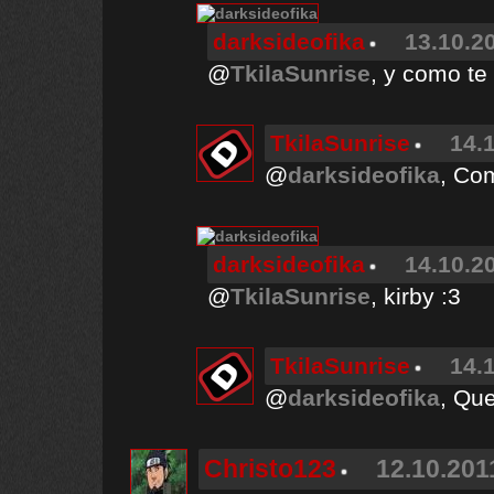
darksideofika
13.10.20
@
TkilaSunrise
, y como te
TkilaSunrise
14.
@
darksideofika
, Co
darksideofika
14.10.20
@
TkilaSunrise
, kirby :3
TkilaSunrise
14.
@
darksideofika
, Qu
Christo123
12.10.201