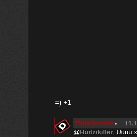
=) +1
TkilaSunrise
11.
@
Huitzikiller
, Uuuu 