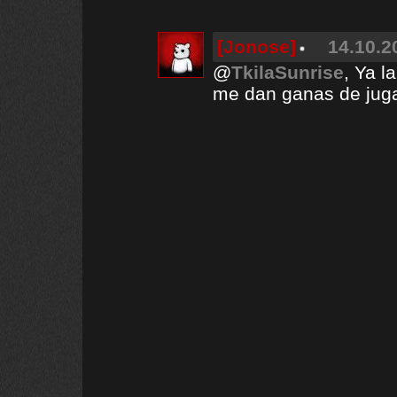
[Jonose]
14.10.2
@
TkilaSunrise
, Ya 
me dan ganas de juga