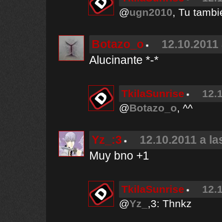
@
ugn2010
, Tu tambi
Botazo_o
12.10.2011 
Alucinante *-*
TkilaSunrise
12.
@
Botazo_o
, ^^
Yz_:3
12.10.2011 a la
Muy bno +1
TkilaSunrise
12.
@
Yz_
,3: Thnkz