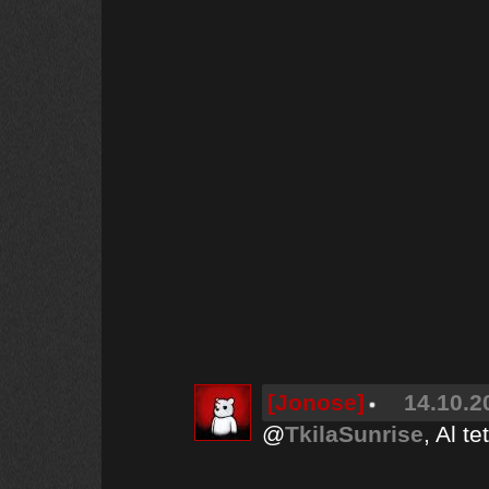
[Jonose]
14.10.2
@
TkilaSunrise
, Al t