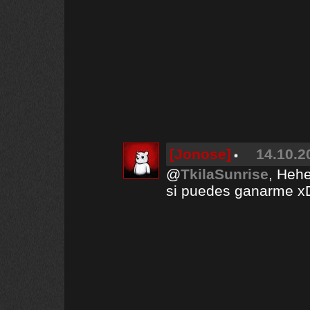
[Jonose]
14.10.2
@
TkilaSunrise
, Heh
si puedes ganarme x