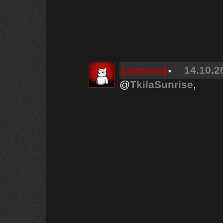
[Jonose]
14.10.2
@
TkilaSunrise
,