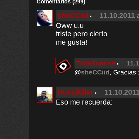
Comentarios (299)
sheCCiid
11.10.2011 
Oww u.u
triste pero cierto
me gusta!
TkilaSunrise
11.
@
sheCCiid
, Gracias 
Huitzikiller
11.10.2011
Eso me recuerda: