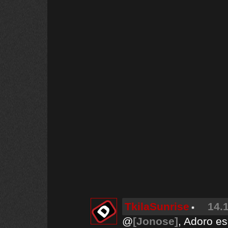
TkilaSunrise
14.
@
[Jonose]
, Adoro e