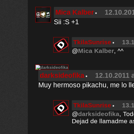
Mica Kalber
12.10.201
Sii :S +1
TkilaSunrise
13.
@
Mica Kalber
, ^^
darksideofika
12.10.2011 a
Muy hermoso pikachu, me lo ll
TkilaSunrise
13.
@
darksideofika
, Tod
Dejad de llamadme así