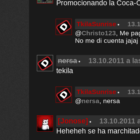
Promocionando la Coca-C
TkilaSunrise
13.
@
Christo123
, Me pa
No me di cuenta jajaj
nersa
13.10.2011 a la
tekila
TkilaSunrise
13.
@
nersa
, nersa
[Jonose]
13.10.2011 a
Heheheh se ha marchitad