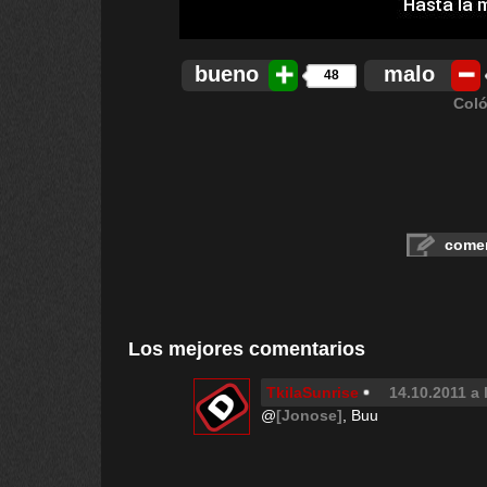
bueno
malo
48
Coló
comen
Los mejores comentarios
TkilaSunrise
14.10.2011 a 
@
[Jonose]
, Buu