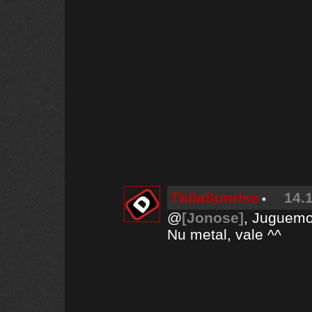
TkilaSunrise
14.
@
[Jonose]
, Juguemo
Nu metal, vale ^^