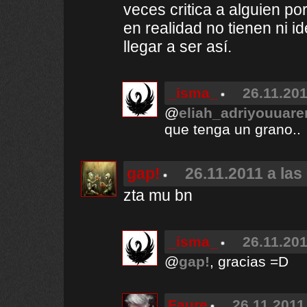
veces critica a alguien po
en realidad no tienen ni i
llegar a ser así.
_isma_
26.11.201
@
eliah_adriyouuar
que tenga un grano..
gap!
26.11.2011 a las
zta mu bn
_isma_
26.11.201
@
gap!
, gracias =D
Faure
26.11.2011