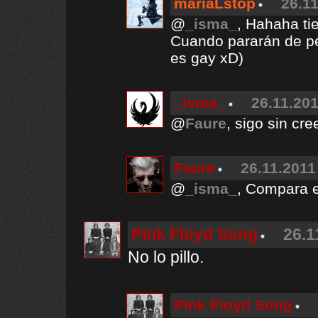
mariaLstop
26.11
@
_isma_
, Hahaha ti
Cuando pararán de pe
es gay xD)
_isma_
26.11.201
@
Faure
, sigo sin cr
Faure
26.11.2011
@
_isma_
, Compara es
Pink Floyd Song
26.1
No lo pillo.
Pink Floyd Song