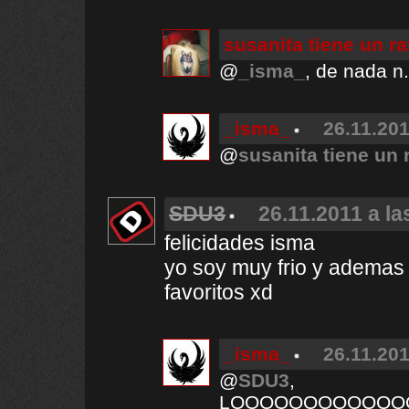
susanita tiene un r
@
_isma_
, de nada n.
_isma_
26.11.201
@
susanita tiene un 
SDU3
26.11.2011 a la
felicidades isma
yo soy muy frio y ademas 
favoritos xd
_isma_
26.11.201
@
SDU3
,
LOOOOOOOOOOOO