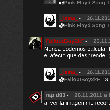
@
Pink Floyd Song
, 
_isma_
26.11.201
@
Pink Floyd Song
,
FalloutBoy2kF
26.11.
Nunca podemos calcular l
el afecto que desprende. ;
_isma_
26.11.201
@
FalloutBoy2kF
, :S
rapid83
26.11.2011 a 
al ver la imagen me recor