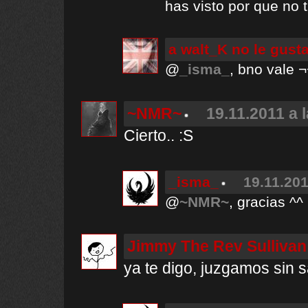
has visto por que no 
a walt_K no le gust
@
_isma_
, bno vale ¬
~NMR~
19.11.2011 a 
Cierto.. :S
_isma_
19.11.201
@
~NMR~
, gracias ^^
Jimmy The Rev Sullivan
ya te digo, juzgamos sin 