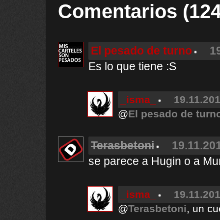
Comentarios (124
El pesado de turno
1
Es lo que tiene :S
_isma_
19.11.201
@
El pesado de turn
Terasbetoni
19.11.201
se parece a Hugin o a Mu
_isma_
19.11.201
@
Terasbetoni
, un cu