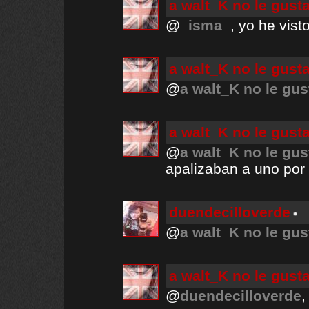
a walt_K no le gust
@
_isma_
, yo he vis
a walt_K no le gust
@
a walt_K no le gus
a walt_K no le gust
@
a walt_K no le gus
apalizaban a uno por 
duendecilloverde
@
a walt_K no le gus
a walt_K no le gust
@
duendecilloverde
,