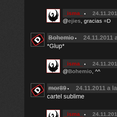
_isma_
24.11.201
@
ejies
, gracias =D
Bohemio
24.11.2011 
*Glup*
_isma_
24.11.201
@
Bohemio
, ^^
mor89
24.11.2011 a l
cartel sublime
_isma_
24.11.201