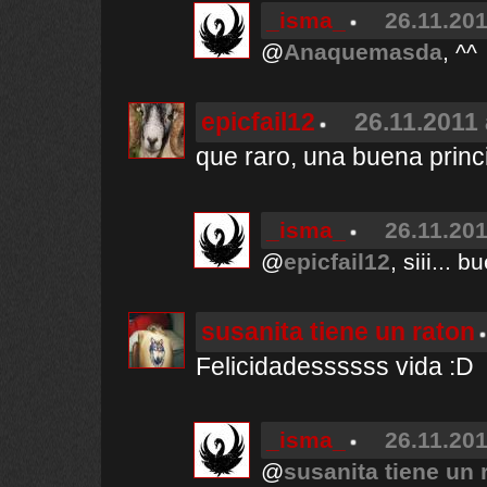
_isma_
26.11.201
@
Anaquemasda
, ^^
epicfail12
26.11.2011 
que raro, una buena princ
_isma_
26.11.201
@
epicfail12
, siii... b
susanita tiene un raton
Felicidadessssss vida :D
_isma_
26.11.201
@
susanita tiene un 