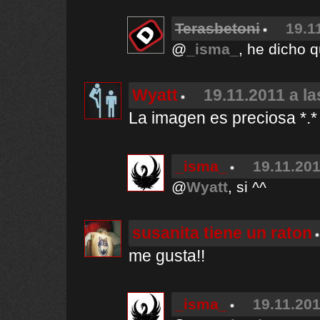
Terasbetoni
19.1
@
_isma_
, he dicho 
Wyatt
19.11.2011 a la
La imagen es preciosa *.*
_isma_
19.11.201
@
Wyatt
, si ^^
susanita tiene un raton
me gusta!!
_isma_
19.11.201