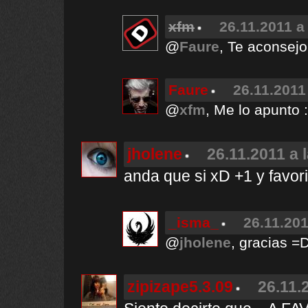
xfm
26.11.2011 a
@
Faure
, Te aconsejo
Faure
26.11.2011
@
xfm
, Me lo apunto 
jholene
26.11.2011 a 
anda que si xD +1 y favori
_isma_
26.11.201
@
jholene
, gracias =
zipizape5.3.09
26.11.