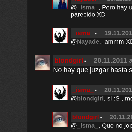
@
_isma_
, Pero hay 
parecido XD
_isma_
19.11.201
@
Nayade.
, ammm X
blondgirl
20.11.2011 a
No hay que juzgar hasta s
_isma_
20.11.201
@
blondgirl
, si :S , 
blondgirl
20.11.2
@
_isma_
, Que no jo