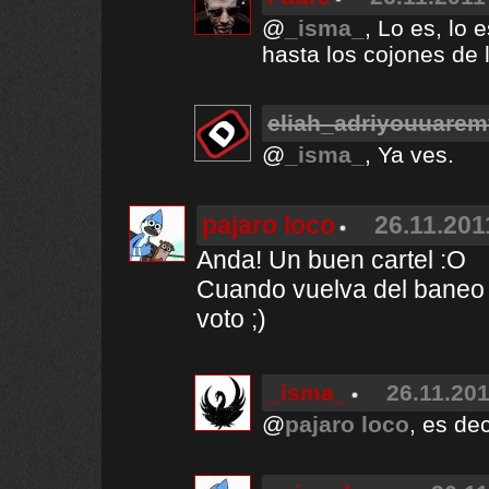
@
_isma_
, Lo es, lo 
hasta los cojones de l
eliah_adriyouuare
@
_isma_
, Ya ves.
pajaro loco
26.11.201
Anda! Un buen cartel :O
Cuando vuelva del baneo 
voto ;)
_isma_
26.11.201
@
pajaro loco
, es de