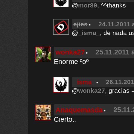
@
mor89
, ^^thanks
ejies
24.11.2011 
@
_isma_
, de nada u
wonka27
25.11.2011 
Enorme ºoº
_isma_
26.11.201
@
wonka27
, gracias 
Anaquemasda
25.11.
Cierto..