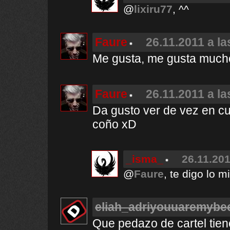
@
lixiru77
, ^^
Faure
26.11.2011 a la
Me gusta, me gusta mucho!
Faure
26.11.2011 a la
Da gusto ver de vez en cu
coño xD
_isma_
26.11.201
@
Faure
, te digo lo m
eliah_adriyouuaremybe
Que pedazo de cartel tien