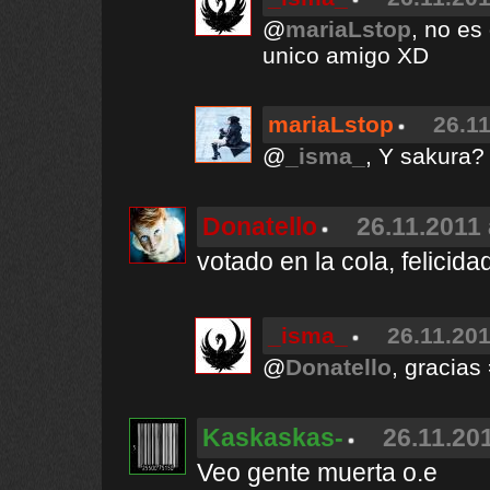
@
mariaLstop
, no es
unico amigo XD
mariaLstop
26.11
@
_isma_
, Y sakura?
Donatello
26.11.2011 
votado en la cola, felici
_isma_
26.11.201
@
Donatello
, gracias
Kaskaskas-
26.11.201
Veo gente muerta o.e