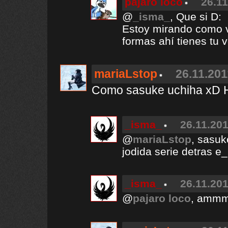
pajaro loco
26.11
@
_isma_
, Que si D:
Estoy mirando como v
formas ahí tienes tu 
mariaLstop
26.11.201
Como sasuke uchiha xD
_isma_
26.11.201
@
mariaLstop
, sasuk
jodida serie detras e
_isma_
26.11.201
@
pajaro loco
, amm