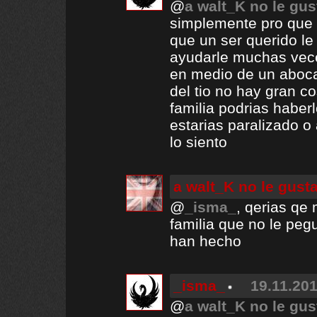
@
a walt_K no le gus
simplemente pro que 
que un ser querido le
ayudarle muchas vece
en medio de un abocaj
del tio no hay gran c
familia podrias habe
estarias paralizado o
lo siento
a walt_K no le gust
@
_isma_
, qerias qe
familia que no le peg
han hecho
_isma_
19.11.201
@
a walt_K no le gus