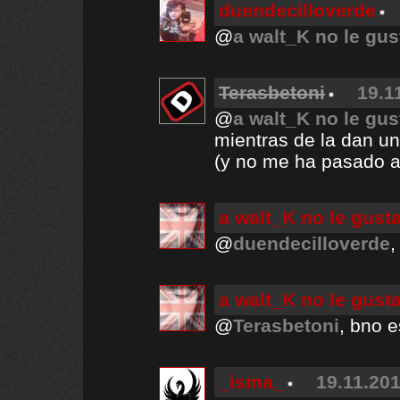
duendecilloverde
@
a walt_K no le gus
Terasbetoni
19.1
@
a walt_K no le gus
mientras de la dan un
(y no me ha pasado a
a walt_K no le gust
@
duendecilloverde
,
a walt_K no le gust
@
Terasbetoni
, bno e
_isma_
19.11.201