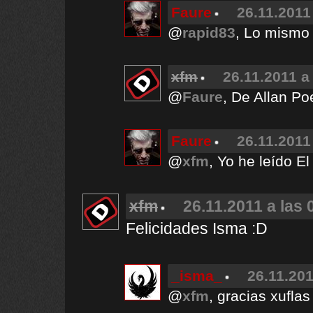
Faure
26.11.2011
@
rapid83
, Lo mismo 
xfm
26.11.2011 a
@
Faure
, De Allan Po
Faure
26.11.2011
@
xfm
, Yo he leído E
xfm
26.11.2011 a las 
Felicidades Isma :D
_isma_
26.11.201
@
xfm
, gracias xuflas