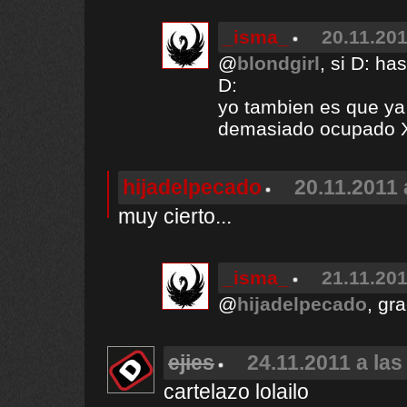
_isma_
20.11.201
@
blondgirl
, si D: ha
D:
yo tambien es que ya
demasiado ocupado 
hijadelpecado
20.11.2011 
muy cierto...
_isma_
21.11.201
@
hijadelpecado
, gr
ejies
24.11.2011 a las
cartelazo lolailo