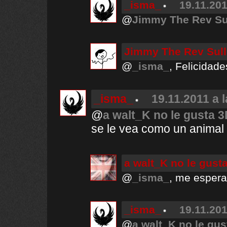
_isma_
19.11.201
@
Jimmy The Rev Su
Jimmy The Rev Sull
@
_isma_
, Felicidad
_isma_
19.11.2011 a 
@
a walt_K no le gusta 
se le vea como un animal 
a walt_K no le gust
@
_isma_
, me esperab
_isma_
19.11.201
@
a walt_K no le gus