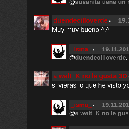
@
susanita tiene un 
duendecilloverde
19.
Muy muy bueno ^.^
_isma_
19.11.201
@
duendecilloverde
,
a walt_K no le gusta 3D
si vieras lo que he visto yo
_isma_
19.11.201
@
a walt_K no le gus