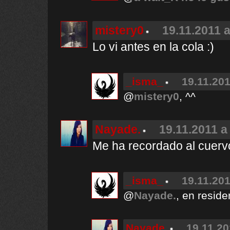
mistery0
19.11.2011 a
Lo vi antes en la cola :)
_isma_
19.11.201
@
mistery0
, ^^
Nayade.
19.11.2011 a
Me ha recordado al cuervo
_isma_
19.11.201
@
Nayade.
, en resid
Nayade.
19.11.20