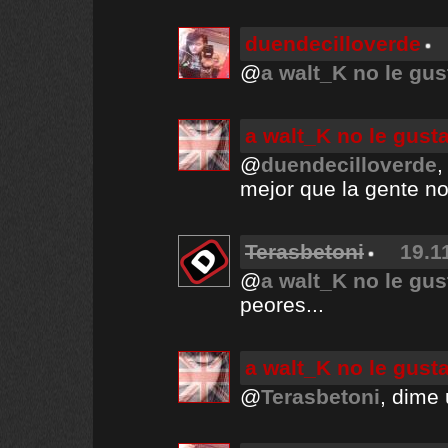
duendecilloverde
@
a walt_K no le gus
a walt_K no le gust
@
duendecilloverde
,
mejor que la gente no
Terasbetoni
19.1
@
a walt_K no le gus
peores...
a walt_K no le gust
@
Terasbetoni
, dime