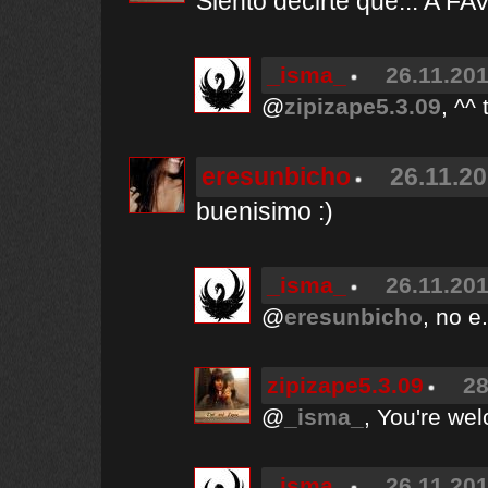
Siento decirte que... A F
_isma_
26.11.201
@
zipizape5.3.09
, ^^
eresunbicho
26.11.20
buenisimo :)
_isma_
26.11.201
@
eresunbicho
, no e
zipizape5.3.09
28
@
_isma_
, You're we
_isma_
26.11.201