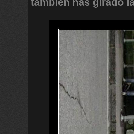
tambien
has
girado
l