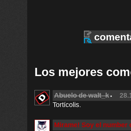
coment
Los mejores com
Abuelo de walt_k
28.
Tortícolis.
Mirame! Soy el number 