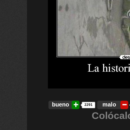
bueno
malo
2291
Colócal