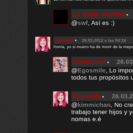
La cruda realidad
@
swf
, Así es :)
Egosmile
26.03.2012 a las 04:16
Ironía, yo si muero ha de morir de la mej
kimmichan
26.03
@
Egosmile
, Lo impo
todos tus propósitos 
Egosmile
26.03.2
@
kimmichan
, No cr
trabajo tener hijos y 
nomas e.é