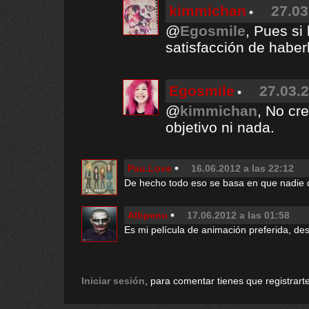
kimmichan
27.03
@
Egosmile
, Pues si
satisfacción de haber
Egosmile
27.03.2
@
kimmichan
, No cr
objetivo ni nada.
Pau.Love
16.06.2012 a las 22:12
De hecho todo eso se basa en que nadie qui
Albpenu
17.06.2012 a las 01:58
Es mi película de animación preferida, de
Iniciar sesión
, para comentar tienes que registrarte