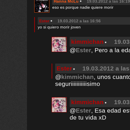
Hanna McLu
19.03.2012 a las 16:19
eso es porque nadie quiere morir
Ester
19.03.2012 a las 16:56
yo si quiero morir joven
kimmichan
19.03
@
Ester
, Pero a la e
Ester
19.03.2012 a las
@
kimmichan
, unos cuant
seguriiiiiiiiiiisimo
kimmichan
19.03
@
Ester
, Esa edad es
de tu vida xD