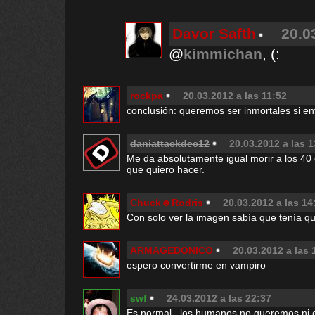
Davor Safth
20.0
@
kimmichan
, (:
rockpa
20.03.2012 a las 11:52
conclusión: queremos ser inmortales si e
daniattackdec12
20.03.2012 a las 1
Me da absolutamente igual morir a los 40
que quiero hacer.
Chuck☻Rodris
20.03.2012 a las 14
Con solo ver la imagen sabía que tenía qu
ARMAGEDONICO
20.03.2012 a las 
espero convertirme en vampiro
swf
24.03.2012 a las 22:37
Es normal...los humanos no queremos ni e