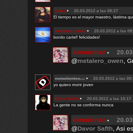
slake
20.03.2012 a las 08:27
El tiempo es el mayor maestro, lástima q
metalero_owen
20.03.2012 a las 09
bonito cartel! felicidades!
kimmichan
20.03
@
metalero_owen
, G
nometientes....
20.03.2012 a las 09
yo quiero morir joven
Davor Safth
20.03.2012 a las 10:17
La gente no se conforma nunca
kimmichan
20.03
@
Davor Safth
, Asi e