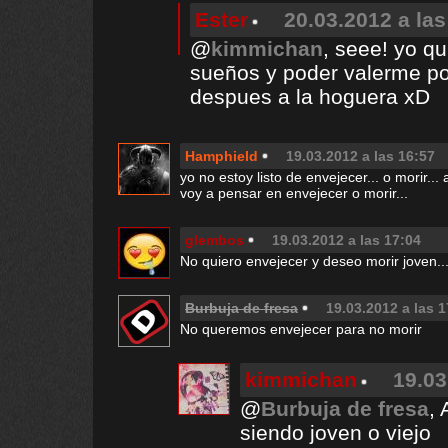
Ester
20.03.2012 a las
@
kimmichan
, seee! yo qu
sueños y poder valerme p
despues a la hoguera xD
Hamphield
19.03.2012 a las 16:57
yo no estoy listo de envejecer... o morir..
voy a pensar en envejecer o morir...
glembos
19.03.2012 a las 17:04
No quiero envejecer y deseo morir joven...
Burbuja de fresa
19.03.2012 a las 1
No queremos envejecer para no morir
kimmichan
19.03
@
Burbuja de fresa
,
siendo joven o viejo