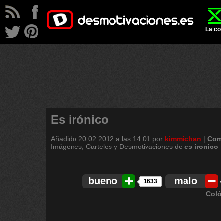
La co
Es irónico
Añadido
20.02.2012 a las 14:01
por
kimmichan
|
Com
Imágenes, Carteles y Desmotivaciones de
es
ironico
bueno
malo
1633
Coló