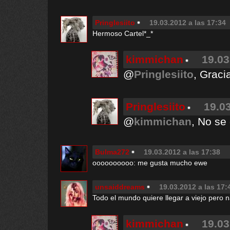
Pringlesiito
19.03.2012 a las 17:34
Hermoso Cartel*_*
kimmichan
19.03
@
Pringlesiito
, Graci
Pringlesiito
19.03
@
kimmichan
, No se 
Bulma272
19.03.2012 a las 17:38
oooooooooo: me gusta mucho ewe
unsaiddreams
19.03.2012 a las 17:
Todo el mundo quiere llegar a viejo pero n
kimmichan
19.03