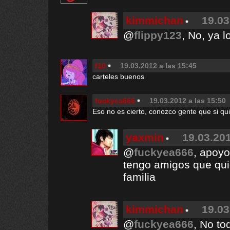
kimmichan
19.03
@
flippy123
, No, ya 
f10
19.03.2012 a las 15:45
carteles buenos
fuckyea666
19.03.2012 a las 15:50
Eso no es cierto, conozco gente que si qu
yaxmin
19.03.201
@
fuckyea666
, apoyo
tengo amigos que quie
familia
kimmichan
19.03
@
fuckyea666
, No to