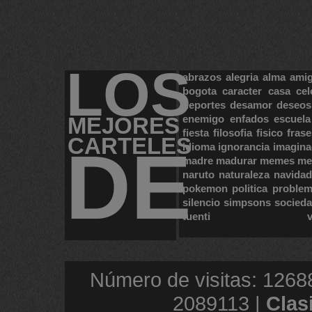
LOS
abrazos
alegria
alma
ami
bogota
caracter
casa
cel
deportes
desamor
deseos
MEJORES
enemigo
enfados
escuela
fiesta
filosofia
fisico
frase
CARTELES
DE
idioma
ignorancia
imagina
madre
madurar
memes
me
naruto
naturaleza
navidad
pokemon
politica
proble
silencio
simpsons
socied
tuenti
Número de visitas: 1268
2089113 |
Clas