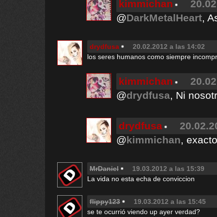
kimmichan
20.02
@
DarkMetalHeart
, A
drydfusa
20.02.2012 a las 14:02
los seres humanos como siempre incompr
kimmichan
20.02
@
drydfusa
, Ni noso
drydfusa
20.02.2
@
kimmichan
, exact
MrDaniel
19.03.2012 a las 15:39
La vida no esta echa de conviccion
flippy123
19.03.2012 a las 15:45
se te ocurrió viendo up ayer verdad?