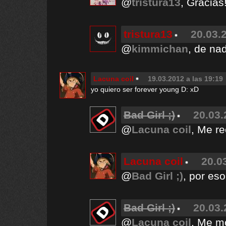
@
tristura13
, Gracias
tristura13
20.03.
@
kimmichan
, de nad
Lacuna coil
19.03.2012 a las 19:19
yo quiero ser forever young D: xD
Bad Girl ;)
20.03.
@
Lacuna coil
, Me r
Lacuna coil
20.0
@
Bad Girl ;)
, por eso
Bad Girl ;)
20.03.
@
Lacuna coil
, Me m