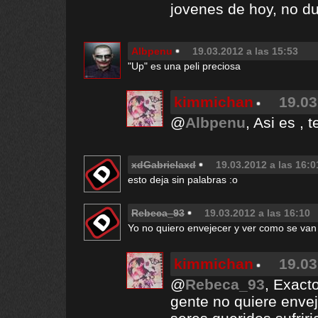
jovenes de hoy, no d
Albpenu
19.03.2012 a las 15:53
"Up" es una peli preciosa
kimmichan
19.03
@
Albpenu
, Asi es ,
xdGabrielaxd
19.03.2012 a las 16:0
esto deja sin palabras :o
Rebeca_93
19.03.2012 a las 16:10
Yo no quiero envejecer y ver como se van
kimmichan
19.03
@
Rebeca_93
, Exact
gente no quiere envej