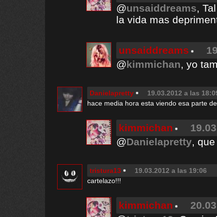
@
unsaiddreams
, Ta
la vida mas deprimen
unsaiddreams
19
@
kimmichan
, yo ta
Danielapretty
19.03.2012 a las 18:0
hace media hora esta viendo esa parte de
kimmichan
19.03
@
Danielapretty
, que
tristura13
19.03.2012 a las 19:06
cartelazo!!!
kimmichan
20.03