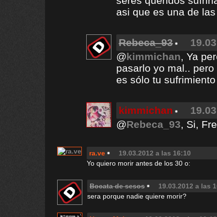
seres queridos sufrir
asi que es una de las
Rebeca_93
19.03
@
kimmichan
, Ya per
pasarlo yo mal.. pero
es sólo tu sufrimiento
kimmichan
19.03
@
Rebeca_93
, Si, F
ra.ve
19.03.2012 a las 16:10
Yo quiero morir antes de los 30 o:
Bocata de sesos
19.03.2012 a las 
sera porque nadie quiere morir?