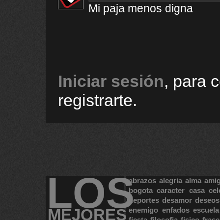
Mi paja menos digna
Iniciar sesión
, para 
registrarte.
LOS
abrazos
alegria
alma
ami
bogota
caracter
casa
cel
deportes
desamor
deseos
MEJORES
enemigo
enfados
escuela
fiesta
filosofia
fisico
frase