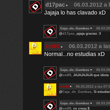
d17pac
06.03.2012 a 
Jajaja lo has clavado xD
Caja_de_Gambas
06.03.20
@
d17pac
, jajaja gracias :3
sm89
06.03.2012 a la
Normal...no estudias xD
Caja_de_Gambas
06.03.20
@
sm89
, JAJAJAJAJA que idiota 
sm89
06.03.2012 a las 07:
@
Caja_de_Gambas
, Si estudia
Caja_de_Gambas
06.03.20
@
sm89
, no creas:$