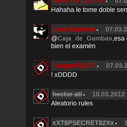
Nena De Lautner
07.
Hahaha le tome doble sent
Jean Baptiste
07.03.
@
Caja_de_Gambas
,esa
bien el examèn
DragonFly137
07.03.
! xDDDD
hector atl
10.03.2012 
Aleatorio rules
xXT8PSECRET82Xx