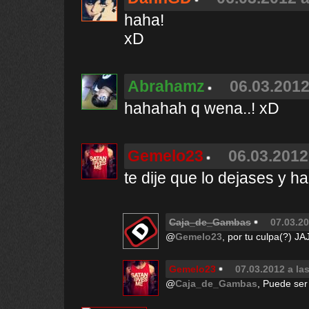
haha!
xD
Abrahamz
06.03.2012
hahahah q wena..! xD
Gemelo23
06.03.2012
te dije que lo dejases y h
Caja_de_Gambas
07.03.20
@
Gemelo23
, por tu culpa(?) J
Gemelo23
07.03.2012 a la
@
Caja_de_Gambas
, Puede ser