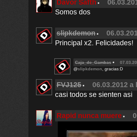
Davor Safth
06.03.20
Somos dos
slipkdemon
06.03.201
Principal x2. Felicidades!
Caja_de_Gambas
07.03.20
@
slipkdemon
, gracias:D
FVJ125
06.03.2012 a 
casi todos se sienten asi
Rapid nunca muere
0