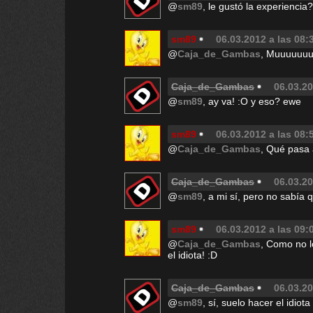
@
sm89
, le gustó la experiencia?
sm89
06.03.2012 a las 08:
@
Caja_de_Gambas
, Muuuuuuu
Caja_de_Gambas
06.03.20
@
sm89
, ay va! :O y eso? ewe
sm89
06.03.2012 a las 08:
@
Caja_de_Gambas
, Qué pasa 
Caja_de_Gambas
06.03.20
@
sm89
, a mi sí, pero no sabía 
sm89
06.03.2012 a las 09:
@
Caja_de_Gambas
, Como no l
el idiota! :D
Caja_de_Gambas
06.03.20
@
sm89
, sí, suelo hacer el idiota