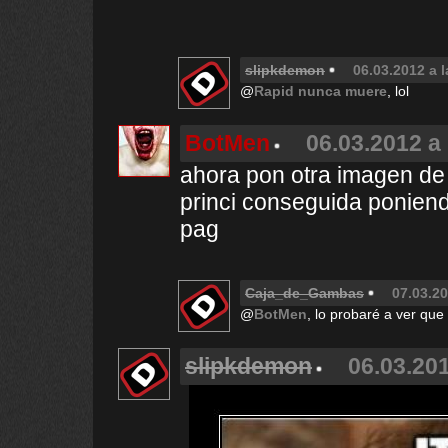
slipkdemon
06.03.2012 a l
@
Rapid nunca muere
, lol
BotMen
06.03.2012 a 
ahora pon otra imagen de 
princi conseguida ponien
pag
Caja_de_Gambas
07.03.20
@
BotMen
, lo probaré a ver que 
slipkdemon
06.03.201