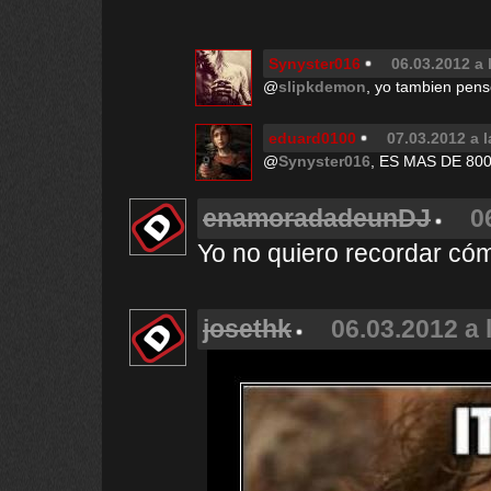
Synyster016
06.03.2012 a 
@
slipkdemon
, yo tambien pe
eduard0100
07.03.2012 a l
@
Synyster016
, ES MAS DE 8000
enamoradadeunDJ
0
Yo no quiero recordar có
josethk
06.03.2012 a 