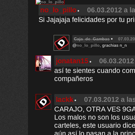
no_lo_pillo
06.03.2012 a l
Si Jajajaja felicidades por tu pr
Caja_de_Gambas
07.03.20
@
no_lo_pillo
, grachias n_n
jonatan15
06.03.2012
así te sientes cuando com
compañeros
lackk
07.03.2012 a la
CARAJO, OTRA VES 9GA
Los malos no son los usua
carteles, este usuario dic
aún así lo pasan a la princi