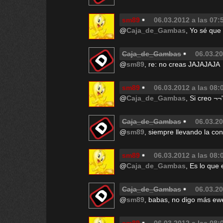
sm89
06.03.2012 a las 07:
@
Caja_de_Gambas
, Yo sé que 
Caja_de_Gambas
06.03.20
@
sm89
, re: no creas JAJAJAJA
sm89
06.03.2012 a las 08:
@
Caja_de_Gambas
, Si creo ¬¬
Caja_de_Gambas
06.03.20
@
sm89
, siempre llevando la con
sm89
06.03.2012 a las 08:
@
Caja_de_Gambas
, Es lo que
Caja_de_Gambas
06.03.20
@
sm89
, babas, no digo más ew