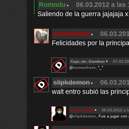
Romodu
06.03.2012 a las
Saliendo de la guerra jajajaja 
somewhere
06.03.201
Felicidades por la princip
Caja_de_Gambas
07.03.20
@
somewhere
, *_*
slipkdemon
06.03.201
walt entro subió las princi
Davor Safth
06.03.2012 a l
@
slipkdemon
, Fue a jugar con