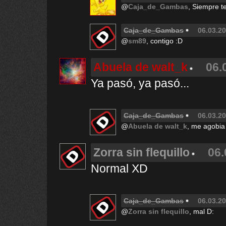
@
Caja_de_Gambas
, Siempre t
Caja_de_Gambas
06.03.20
@
sm89
, contigo :D
Abuela de walt_k
06.
Ya pasó, ya pasó...
Caja_de_Gambas
06.03.20
@
Abuela de walt_k
, me agobia
Zorra sin flequillo
06.
Normal XD
Caja_de_Gambas
06.03.20
@
Zorra sin flequillo
, mal D: