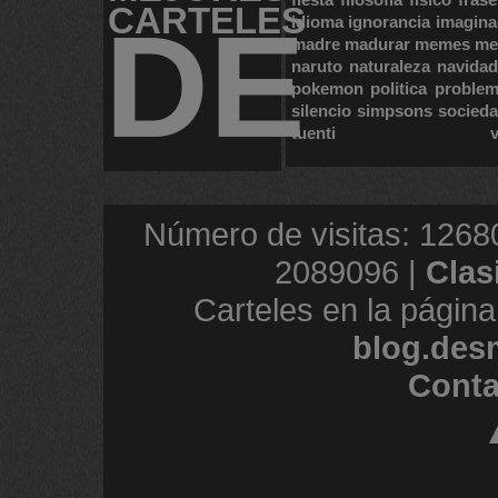
CARTELES
DE
idioma
ignorancia
imagina
madre
madurar
memes
me
naruto
naturaleza
navidad
pokemon
politica
proble
silencio
simpsons
socied
tuenti
Número de visitas: 1268
2089096 |
Clas
Carteles en la página
blog.des
Conta