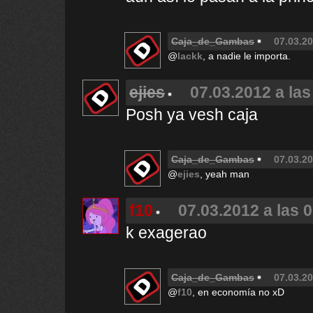
Caja_de_Gambas
07.03.20
@
lackk
, a nadie le importa.
ejies
07.03.2012 a las
Posh ya vesh caja
Caja_de_Gambas
07.03.20
@
ejies
, yeah man
f10
07.03.2012 a las 
k exagerao
Caja_de_Gambas
07.03.20
@
f10
, en economía no xD