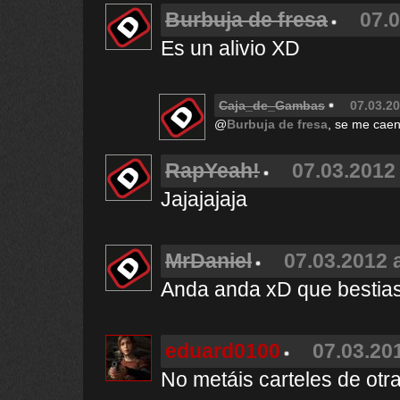
Burbuja de fresa
07.0
Es un alivio XD
Caja_de_Gambas
07.03.20
@
Burbuja de fresa
, se me caen
RapYeah!
07.03.2012 
Jajajajaja
MrDaniel
07.03.2012 
Anda anda xD que bestia
eduard0100
07.03.201
No metáis carteles de otra