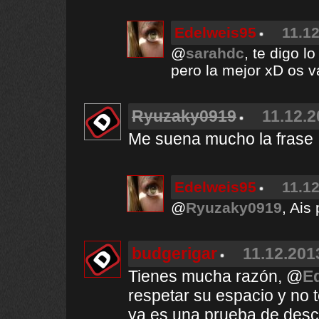
Edelweis95
11.12
@
sarahdc
, te digo l
pero la mejor xD os v
Ryuzaky0919
11.12.2
Me suena mucho la frase 
Edelweis95
11.12
@
Ryuzaky0919
, Ais
budgerigar
11.12.201
Tienes mucha razón, @
E
respetar su espacio y no 
ya es una prueba de desc