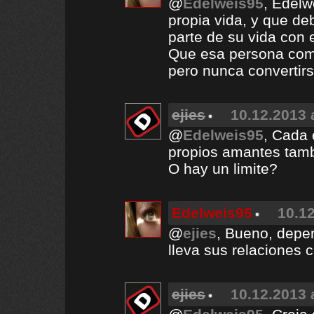
@
Edelweis95
, Edelw
propia vida, y que de
parte de su vida con 
Que esa persona compa
pero nunca convertirs
ejies
10.12.2013 
@
Edelweis95
, Cada 
propios amantes tam
O hay un limite?
Edelweis95
10.12
@
ejies
, Bueno, depen
lleva sus relaciones 
ejies
10.12.2013 