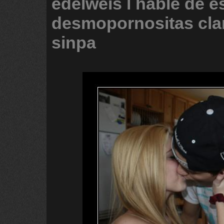
edelweis
l
hable
de
e
desmopornositas
cl
sinpa