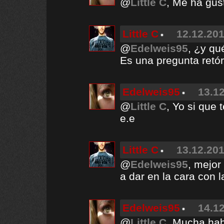
@
Little C
, Me ha gus
Little C
12.12.201
@
Edelweis95
, ¿y qu
Es una pregunta retór
Edelweis95
13.12
@
Little C
, Yo si que 
e.e
Little C
13.12.201
@
Edelweis95
, mejor
a dar en la cara con
Edelweis95
14.12
@
Little C
, Mucha hab