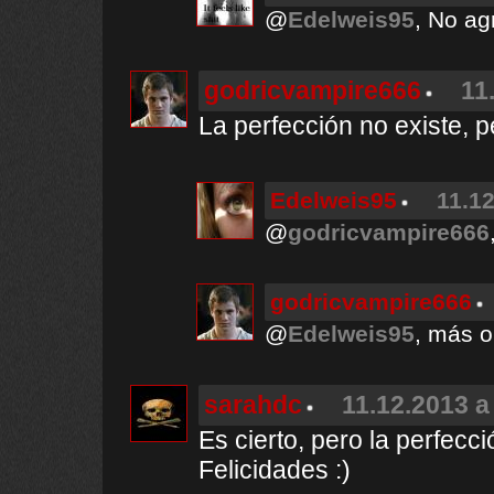
@
Edelweis95
, No ag
godricvampire666
11
La perfección no existe, 
Edelweis95
11.12
@
godricvampire666
godricvampire666
@
Edelweis95
, más 
sarahdc
11.12.2013 a
Es cierto, pero la perfecci
Felicidades :)