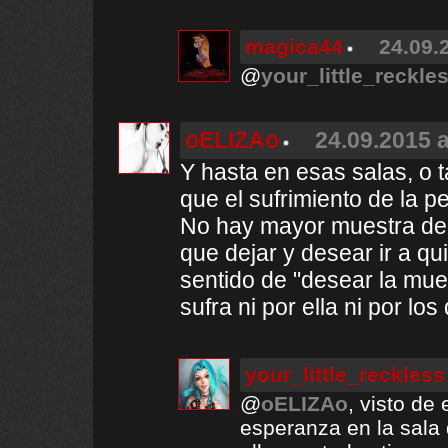
magica44
24.09.
@
your_little_reckle
oELIZAo
24.09.2015 a
Y hasta en esas salas, o 
que el sufrimiento de la p
No hay mayor muestra de
que dejar y desear ir a qui
sentido de "desear la mue
sufra ni por ella ni por lo
your_little_reckless
@
oELIZAo
, visto de
esperanza en la sala 