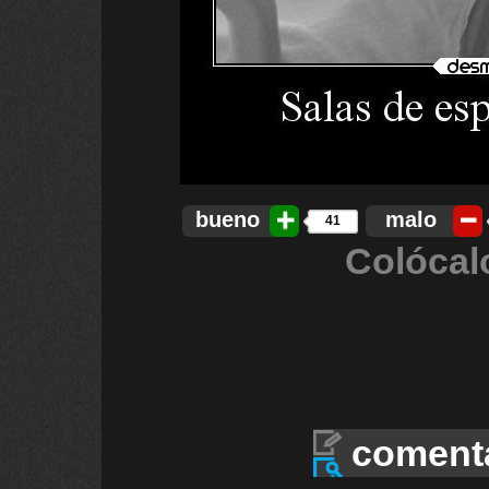
bueno
malo
41
Colócal
coment