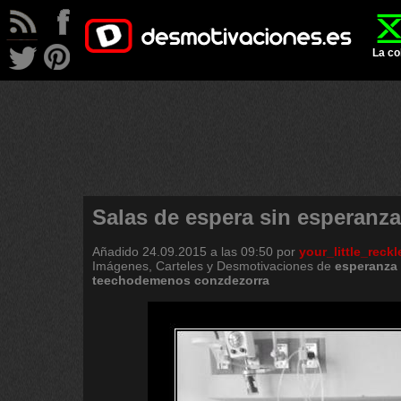
La co
Salas de espera sin esperanza
Añadido
24.09.2015 a las 09:50
por
your_little_reckl
Imágenes, Carteles y Desmotivaciones de
esperanza
teechodemenos
conzdezorra