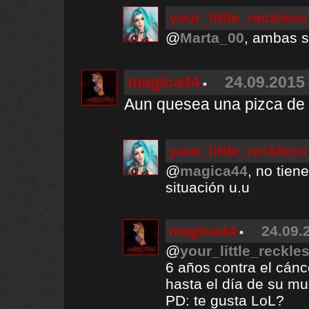
your_little_reckless
@
Marta_00
, ambas s
magica44
24.09.2015 
Aun quesea una pizca de
your_little_reckless
@
magica44
, no tien
situación u.u
magica44
24.09.
@
your_little_reckle
6 años contra el cánce
hasta el día de su mue
PD: te gusta LoL?