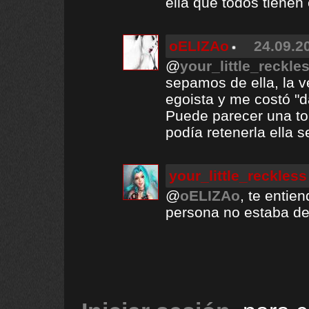
ella que todos tiene
oELIZAo
24.09.2
@
your_little_reckle
sepamos de ella, la 
egoista y me costó "d
Puede parecer una to
podía retenerla ella s
your_little_reckless
@
oELIZAo
, te entie
persona no estaba de