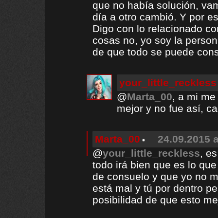
que no había solución, va
día a otro cambió. Y por 
Digo con lo relacionado co
cosas no, yo soy la perso
de que todo se puede conse
your_little_reckless
@
Marta_00
, a mi me
mejor y no fue así, c
Marta_00
24.09.2015 a
@
your_little_reckless
, e
todo irá bien que es lo qu
de consuelo y que yo no m
está mal y tú por dentro 
posibilidad de que esto me