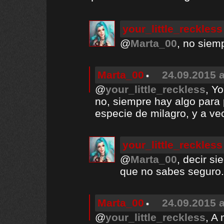
your_little_reckless
@
Marta_00
, no siem
Marta_00
24.09.2015 a
@
your_little_reckless
, Y
no, siempre hay algo para
especie de milagro, y a vec
your_little_reckless
@
Marta_00
, decir s
que no sabes seguro.
Marta_00
24.09.2015 a
@
your_little_reckless
, A