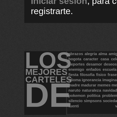
Iniciar sesión
, para 
registrarte.
LOS
abrazos
alegria
alma
ami
bogota
caracter
casa
cel
deportes
desamor
deseos
MEJORES
enemigo
enfados
escuela
fiesta
filosofia
fisico
frase
CARTELES
DE
idioma
ignorancia
imagina
madre
madurar
memes
me
naruto
naturaleza
navidad
pokemon
politica
proble
silencio
simpsons
socied
tuenti