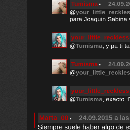
Tumisma
24.09.2
@
your_little_reckle
para Joaquin Sabina y 
your_little_reckless
@
Tumisma
, y pa ti 
Tumisma
24.09.2
@
your_little_reckle
your_little_reckless
@
Tumisma
, exacto :
Marta_00
24.09.2015 a las
Siempre suele haber algo de e