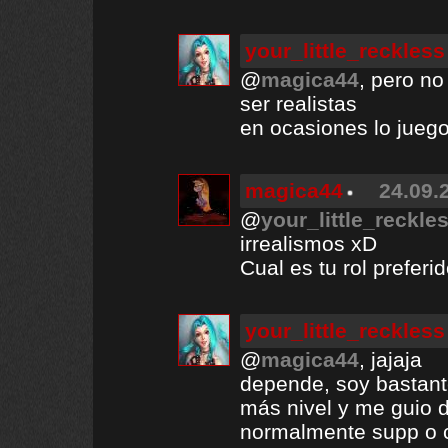
your_little_reckless
@
magica44
, pero no
ser realistas
en ocasiones lo juego
magica44
24.09.
@
your_little_reckle
irrealismos xD
Cual es tu rol preferi
your_little_reckless
@
magica44
, jajaja
depende, soy bastant
más nivel y me guio 
normalmente supp o 