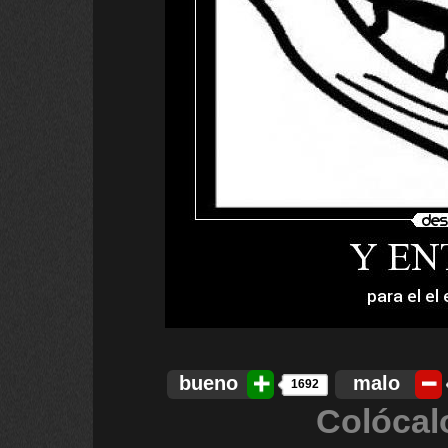
bueno
malo
1692
Colócal