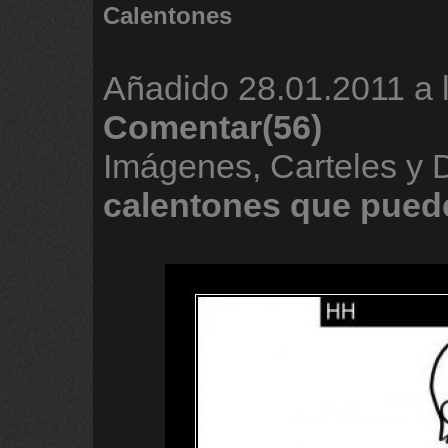
Calentones
Añadido
28.01.2011 a 
Comentar(56)
Imágenes, Carteles y
calentones
que
pued