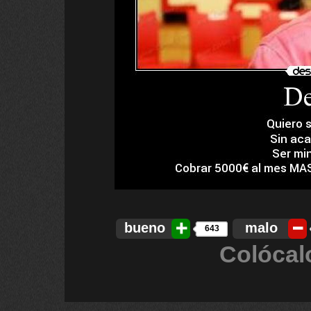
bueno
malo
643
Colócal