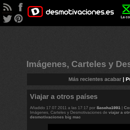
La co
Imágenes, Carteles y D
Más recientes acabar
|
P
Viajar a otros países
Añadido
17.07.2011 a las 17:17
por
Sascha1991
|
Co
Imágenes, Carteles y Desmotivaciones de
viajar
a
ot
desmotivaciones
big
mac