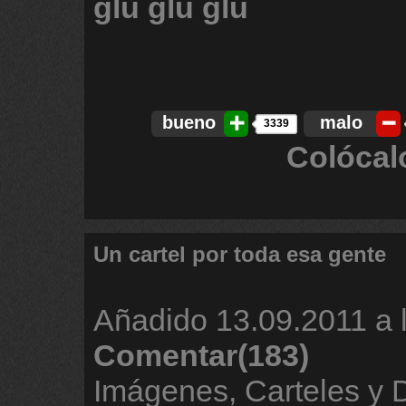
glu
glu
glu
bueno
malo
3339
Colócal
Un cartel por toda esa gente
Añadido
13.09.2011 a 
Comentar(183)
Imágenes, Carteles y