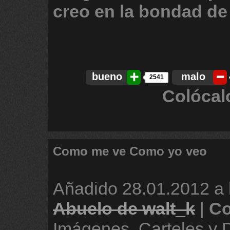
creo
en
la
bondad
de
bueno
malo
2541
Colócal
Como me ve Como yo veo
Añadido
28.01.2012 a 
Abuelo de walt_k
|
Co
Imágenes, Carteles y