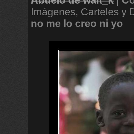
Abuelo de walt_k
|
Co
Imágenes, Carteles y
no
me
lo
creo
ni
yo