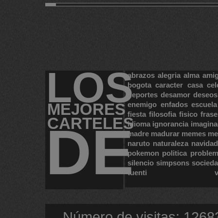
11
12
13
14
664
LOS
abrazos
alegria
alma
ami
bogota
caracter
casa
cel
deportes
desamor
deseos
MEJORES
enemigo
enfados
escuela
fiesta
filosofia
fisico
frase
CARTELES
DE
idioma
ignorancia
imagina
madre
madurar
memes
me
naruto
naturaleza
navidad
pokemon
politica
proble
silencio
simpsons
socied
tuenti
Número de visitas: 1268