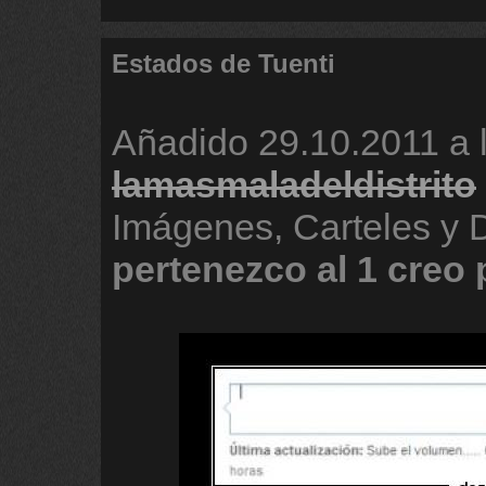
Estados de Tuenti
Añadido
29.10.2011 a 
lamasmaladeldistrito
Imágenes, Carteles y 
pertenezco
al
1
creo