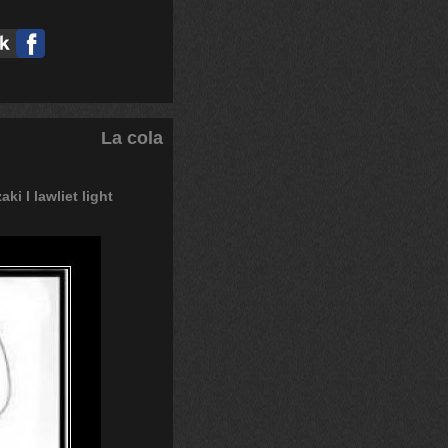
La cola
zaki
l
lawliet
light