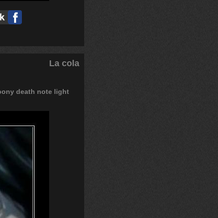
La cola
pony
death
note
light