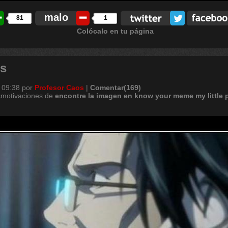
malo
81
1
Colócalo en tu página
s
 09:38
por
Profesor Caos
|
Comentar(169)
smotivaciones de
encontre
la
imagen
en
know
your
meme
my
little