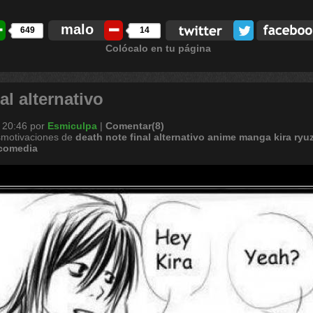
malo
649
14
Colócalo en tu página
al alternativo
 20:46
por
Esmiculpa
|
Comentar(8)
smotivaciones de
death
note
final
alternativo
anime
manga
kira
ryu
comedia