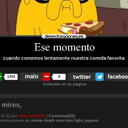
malo
1204
8
Colócalo en tu página
 mires,
 11:52
por
midnight1603
|
Comentar(52)
smotivaciones de
anime
death
note
kira
light
yagami