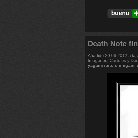
bueno
Death Note fin
Añadido
20.06.2012 a las
Imágenes, Carteles y De
yagami
raito
shinigami