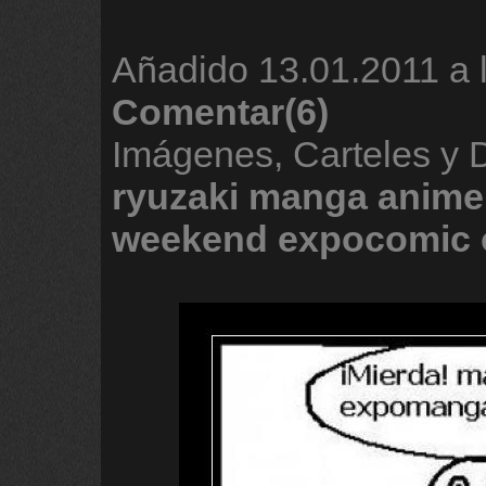
Añadido
13.01.2011 a 
Comentar(6)
Imágenes, Carteles y
ryuzaki
manga
anime
weekend
expocomic