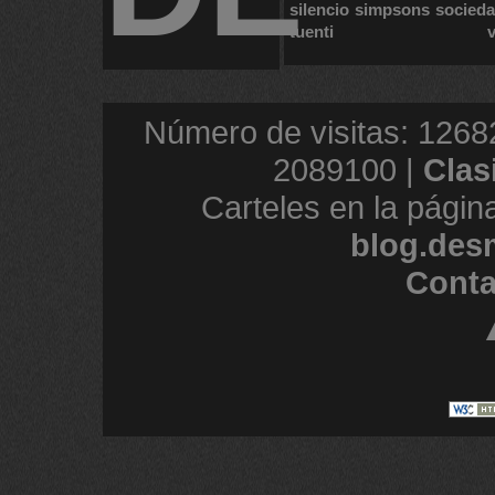
silencio
simpsons
socied
tuenti
Número de visitas: 1268
2089100 |
Clas
Carteles en la págin
blog.des
Conta