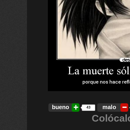
bueno
malo
43
Colócal