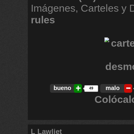
Imágenes, Carteles y
rules
bueno
malo
49
Colócal
L Lawliet