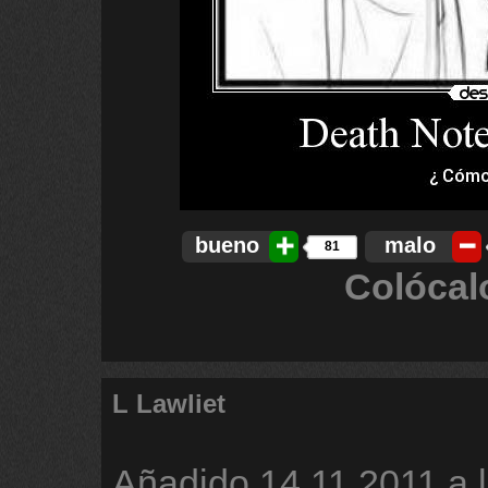
bueno
malo
81
Colócal
L Lawliet
Añadido
14.11.2011 a 