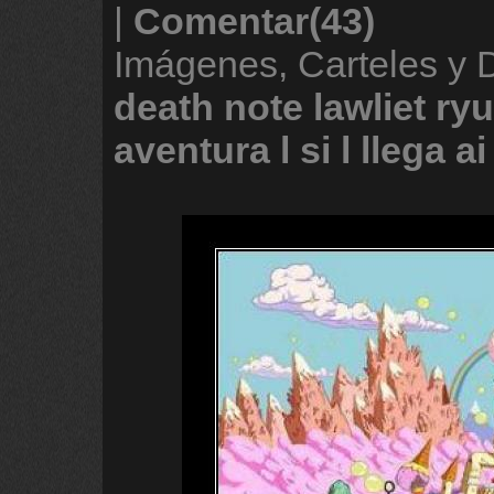
|
Comentar(43)
Imágenes, Carteles y
death
note
lawliet
ryu
aventura
l
si
l
llega
ai