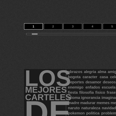
1
2
3
4
5
11
12
13
14
24
LOS
abrazos
alegria
alma
ami
bogota
caracter
casa
cel
deportes
desamor
deseos
MEJORES
enemigo
enfados
escuela
fiesta
filosofia
fisico
frase
CARTELES
DE
idioma
ignorancia
imagina
madre
madurar
memes
me
naruto
naturaleza
navidad
pokemon
politica
proble