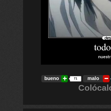
bueno
malo
71
Colócal