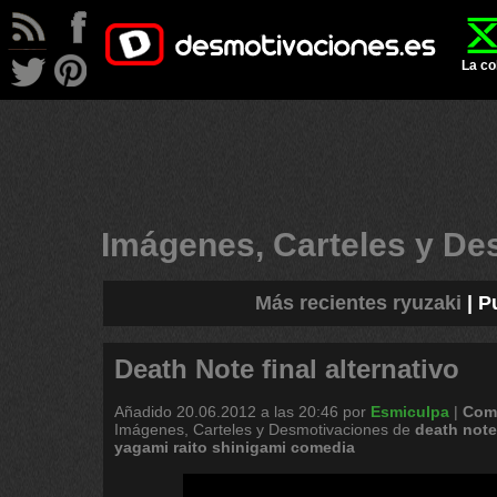
La co
Imágenes, Carteles y D
Más recientes ryuzaki
|
P
Death Note final alternativo
Añadido
20.06.2012 a las 20:46
por
Esmiculpa
|
Come
Imágenes, Carteles y Desmotivaciones de
death
note
yagami
raito
shinigami
comedia