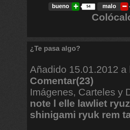
bueno
malo
54
Colócal
¿Te pasa algo?
Añadido
15.01.2012 a 
Comentar(23)
Imágenes, Carteles y
note
l
elle
lawliet
ryuz
shinigami
ryuk
rem
t