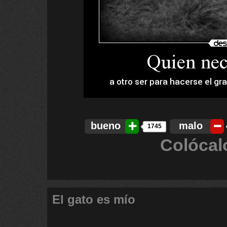
bueno
malo
1745
Colócal
El gato es mío