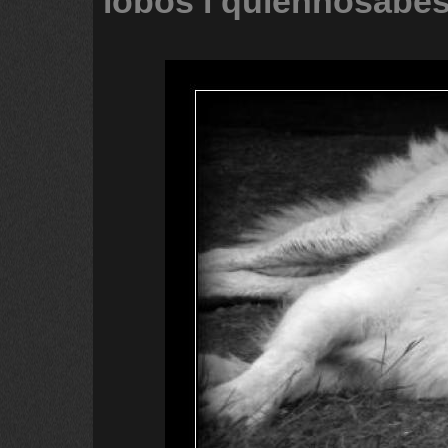
lobos
i
quiennosabe