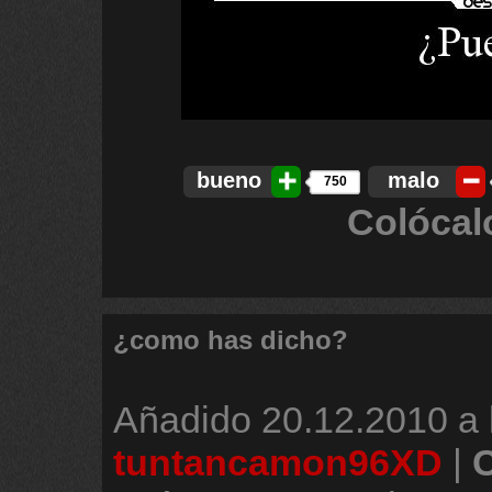
bueno
malo
750
Colócal
¿como has dicho?
Añadido
20.12.2010 a 
tuntancamon96XD
|