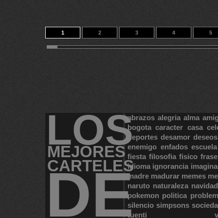
1
2
3
4
5
11
12
13
14
176
LOS
abrazos
alegria
alma
ami
bogota
caracter
casa
cel
deportes
desamor
deseos
MEJORES
enemigo
enfados
escuela
fiesta
filosofia
fisico
frase
CARTELES
DE
idioma
ignorancia
imagina
madre
madurar
memes
me
naruto
naturaleza
navidad
pokemon
politica
proble
silencio
simpsons
socied
tuenti