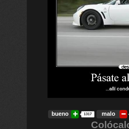
bueno
malo
1317
Colócal