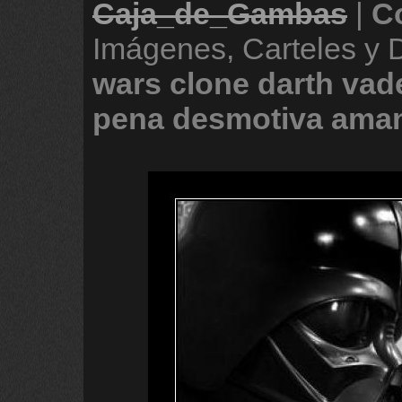
Caja_de_Gambas
|
C
Imágenes, Carteles y
wars
clone
darth
vad
pena
desmotiva
ama