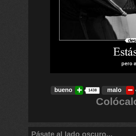
bueno
malo
1438
Colócal
Pásate al lado oscuro...