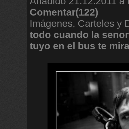
Añadido
21.12.2011 a 
Comentar(122)
Imágenes, Carteles y
todo
cuando
la
senor
tuyo
en
el
bus
te
mir