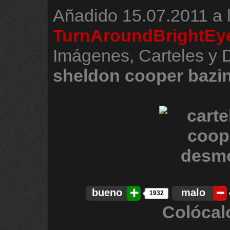
Añadido
15.07.2011 a 
TurnAroundBrightEy
Imágenes, Carteles y 
sheldon
cooper
bazi
bueno
malo
1932
Colócal