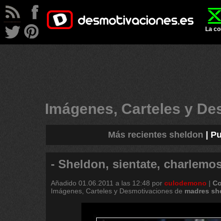
La co
Imágenes, Carteles y D
Más recientes sheldon
|
Pu
- Sheldon, sientate, charlemo
Añadido
01.06.2011 a las 12:48
por
culodemono
|
Co
Imágenes, Carteles y Desmotivaciones de
madres
sh