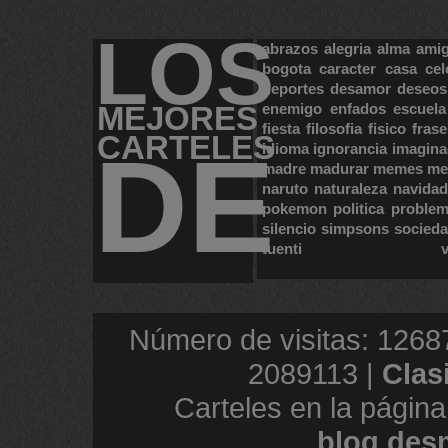
LOS
abrazos
alegria
alma
ami
bogota
caracter
casa
cel
deportes
desamor
deseos
MEJORES
enemigo
enfados
escuela
fiesta
filosofia
fisico
frase
CARTELES
DE
idioma
ignorancia
imagina
madre
madurar
memes
me
naruto
naturaleza
navidad
pokemon
politica
proble
silencio
simpsons
socied
tuenti
Número de visitas: 1268
2089113 |
Clas
Carteles en la página
blog.des