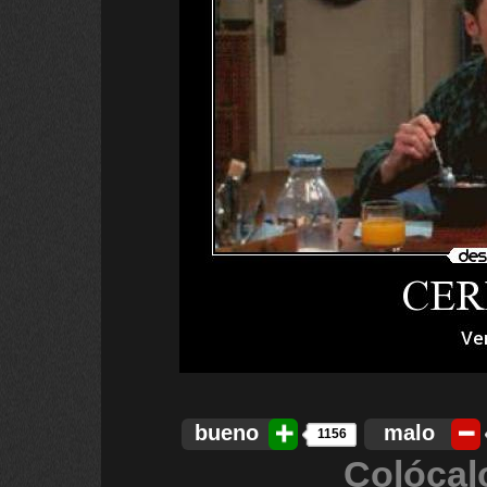
bueno
malo
1156
Colócal