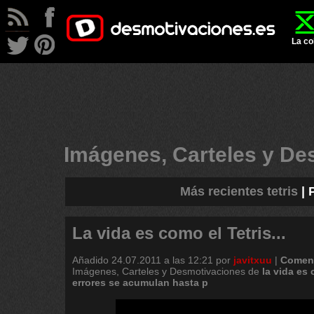
La co
Imágenes, Carteles y D
Más recientes tetris
|
P
La vida es como el Tetris...
Añadido
24.07.2011 a las 12:21
por
javitxuu
|
Coment
Imágenes, Carteles y Desmotivaciones de
la
vida
es
errores
se
acumulan
hasta
p