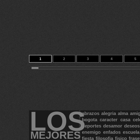
1
2
3
4
5
11
12
13
14
86
LOS
abrazos
alegria
alma
ami
bogota
caracter
casa
cel
deportes
desamor
deseos
MEJORES
enemigo
enfados
escuela
fiesta
filosofia
fisico
frase