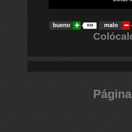
bueno
malo
939
Colócal
Página