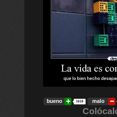
bueno
malo
1618
Colócal