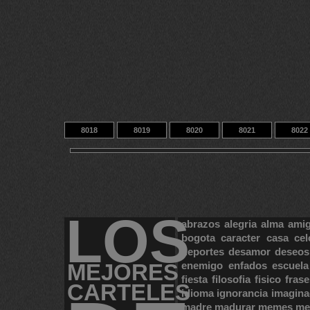
8018
8019
8020
8021
8022
8028
8029
8030
14
9433
LOS
abrazos
alegria
alma
ami
bogota
caracter
casa
cel
deportes
desamor
deseos
MEJORES
enemigo
enfados
escuela
fiesta
filosofia
fisico
frase
CARTELES
idioma
ignorancia
imagina
madre
madurar
memes
me