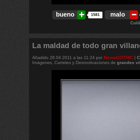
bueno
malo
1581
Coló
La maldad de todo gran villano
Añadido
28.04.2011 a las 11:24
por
NereaGOTHIC
|
C
Imágenes, Carteles y Desmotivaciones de
grandes
vi