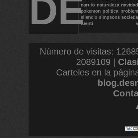
DE
naruto
naturaleza
navidad
pokemon
politica
proble
silencio
simpsons
socied
tuenti
Número de visitas: 1268
2089109 |
Clas
Carteles en la págin
blog.des
Conta