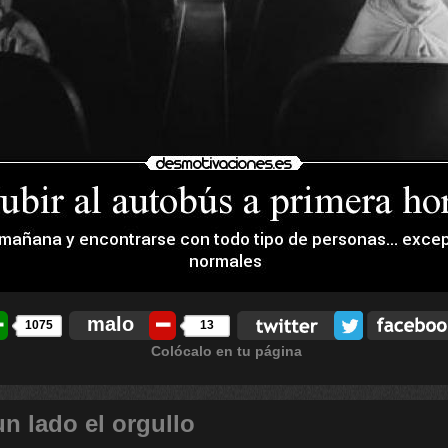
malo
1075
13
Colócalo en tu página
n lado el orgullo