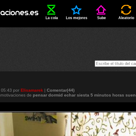
La cola
Los mejores
Sube
Aleatorio
 05:43
por
Elisamarek
|
Comentar(44)
smotivaciones de
pensar
dormid
echar
siesta
5
minutos
horas
suen