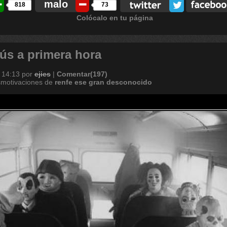
malo
818
73
Colócalo en tu página
bús a primera hora
 14:13
por
ejies
|
Comentar(197)
smotivaciones de
renfe
ese
gran
desconocido