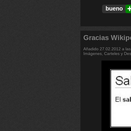
bueno
Gracias Wikip
Añadido
27.02.2012 a las
Imágenes, Carteles y De