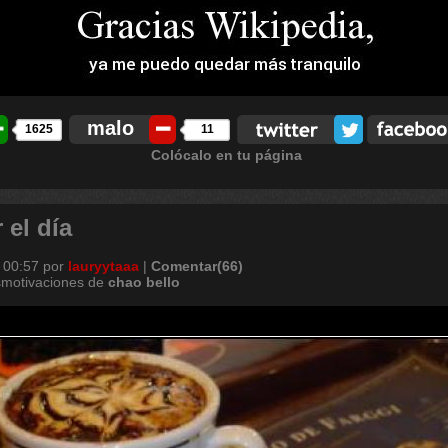
malo
1625
11
Colócalo en tu página
 el día
 00:57
por
lauryytaaa
|
Comentar(66)
smotivaciones de
chao
bello