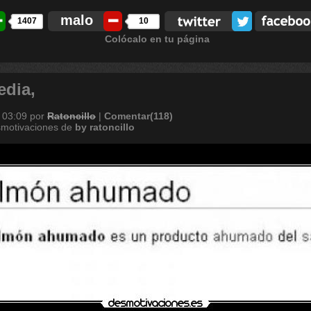
malo
1407
10
Colócalo en tu página
edia,
 03:09
por
Ratoncillo
|
Comentar(118)
smotivaciones de
by
ratoncillo