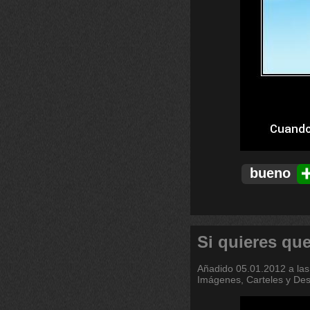
bueno
Si quieres que
Añadido
05.01.2012 a las
Imágenes, Carteles y De