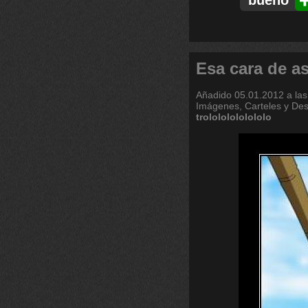
bueno
Esa cara de 
Añadido
05.01.2012 a las
Imágenes, Carteles y De
trolololololololo