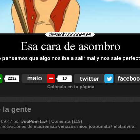
malo
2232
10
Colócalo en tu página
 la gente
 09:47
por
JoaPumita.7
|
Comentar(119)
smotivaciones de
madremiaa
venazos
mios
joapumita7
elclanviral