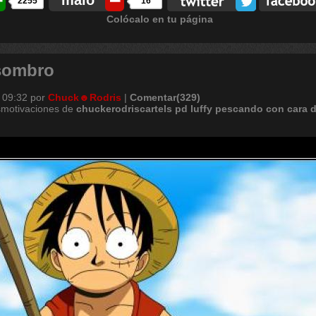
malo
2255
16
Colócalo en tu página
asombro
 09:32
por
Chuck☻Rodris
|
Comentar(329)
smotivaciones de
chuckerodriscartels
pd
luffy
pescando
con
cara