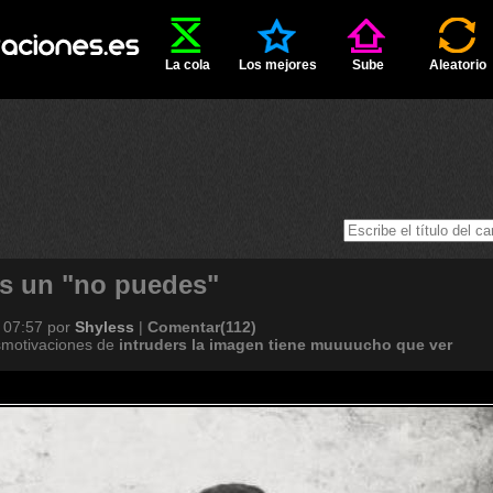
La cola
Los mejores
Sube
Aleatorio
s un "no puedes"
 07:57
por
Shyless
|
Comentar(112)
smotivaciones de
intruders
la
imagen
tiene
muuuucho
que
ver