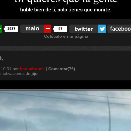
malo
1937
57
Colócalo en tu página
,
 10:31
por
hanschrome
|
Comentar(76)
smotivaciones de
jiju