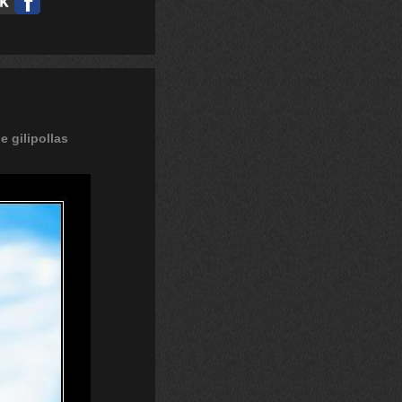
de
gilipollas