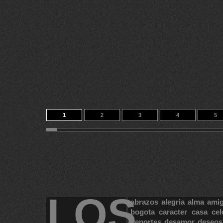
1
2
3
4
5
11
12
13
14
535
LOS
abrazos
alegria
alma
ami
bogota
caracter
casa
cel
deportes
desamor
deseos