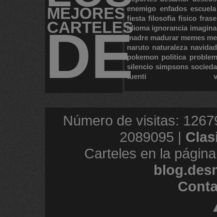
MEJORES
enemigo
enfados
escuela
fiesta
filosofia
fisico
frase
CARTELES
DE
idioma
ignorancia
imagina
madre
madurar
memes
me
naruto
naturaleza
navidad
pokemon
politica
proble
silencio
simpsons
socied
tuenti
Número de visitas: 1267
2089095 |
Clas
Carteles en la página
blog.des
Conta