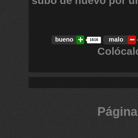
subo
de
nuevo
por
u
bueno
malo
1616
Colócal
Página