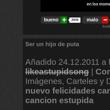
bueno
malo
2939
Coló
Ser un hijo de puta
Añadido
24.12.2011 a 
likeastupidsong
|
Com
Imágenes, Carteles y
nuevo
felicidades
ca
cancion
estupida