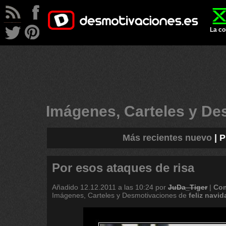
La co
Imágenes, Carteles y D
Más recientes nuevo
|
P
Por esos ataques de risa
Añadido
12.12.2011 a las 10:24
por
JuDa_Tiger
|
Com
Imágenes, Carteles y Desmotivaciones de
feliz
navid