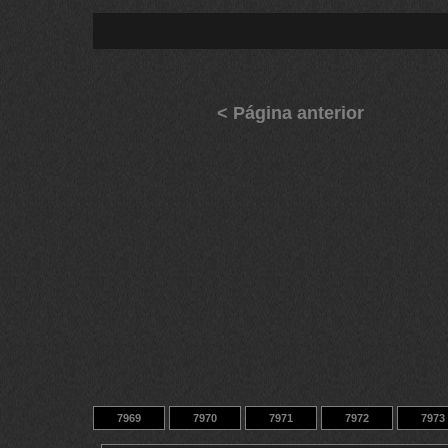
< Página anterior
7969
7970
7971
7972
7973
7979
7980
7981
14
9433