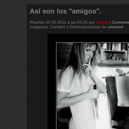
Así son los "amigos".
Añadido
02.05.2011 a las 03:25
por
isamia
|
Comenta
Imágenes, Carteles y Desmotivaciones de
amistad