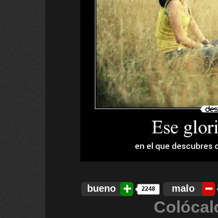
bueno
malo
2248
Colócal