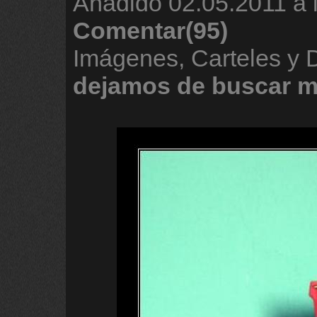
Añadido
02.05.2011 a 
Comentar(95)
Imágenes, Carteles y 
dejamos
de
buscar
m