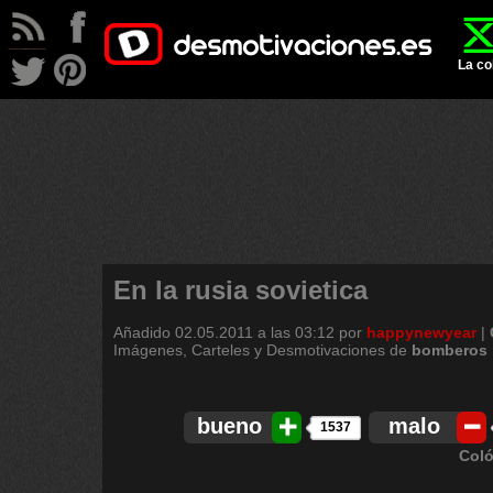
La co
En la rusia sovietica
Añadido
02.05.2011 a las 03:12
por
happynewyear
|
Imágenes, Carteles y Desmotivaciones de
bomberos
bueno
malo
1537
Coló