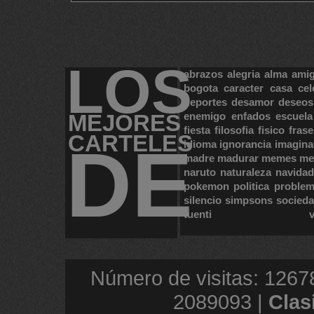
LOS
abrazos
alegria
alma
ami
bogota
caracter
casa
cel
deportes
desamor
deseos
MEJORES
enemigo
enfados
escuela
fiesta
filosofia
fisico
frase
CARTELES
DE
idioma
ignorancia
imagina
madre
madurar
memes
me
naruto
naturaleza
navidad
pokemon
politica
proble
silencio
simpsons
socied
tuenti
Número de visitas: 1267
2089093 |
Clas