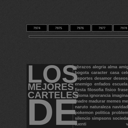
7974
7975
7976
7977
7978
7984
7985
7986
14
9433
LOS
abrazos
alegria
alma
ami
bogota
caracter
casa
cel
deportes
desamor
deseos
MEJORES
enemigo
enfados
escuela
fiesta
filosofia
fisico
frase
CARTELES
DE
idioma
ignorancia
imagina
madre
madurar
memes
me
naruto
naturaleza
navidad
pokemon
politica
proble
silencio
simpsons
socied
tuenti