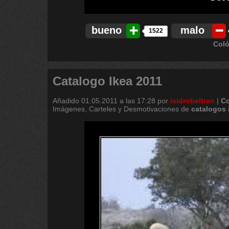
bueno
malo
1522
Coló
Catalogo Ikea 2011
Añadido
01.05.2011 a las 17:28
por
isidrobeltran
|
Co
Imágenes, Carteles y Desmotivaciones de
catalogos