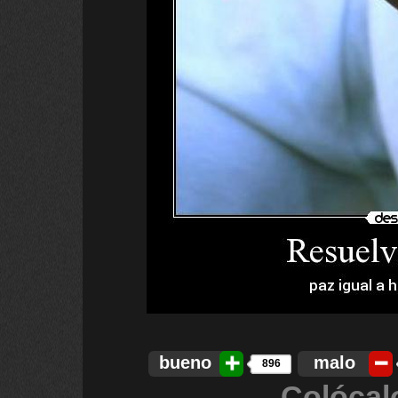
bueno
malo
896
Colócal