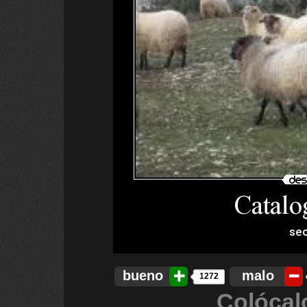
bueno
malo
1272
Colócal