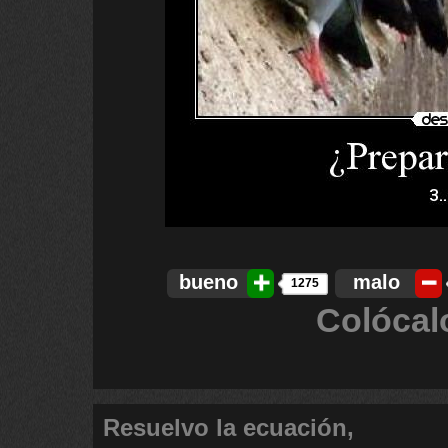
bueno
malo
1275
Colócal
Resuelvo la ecuación,