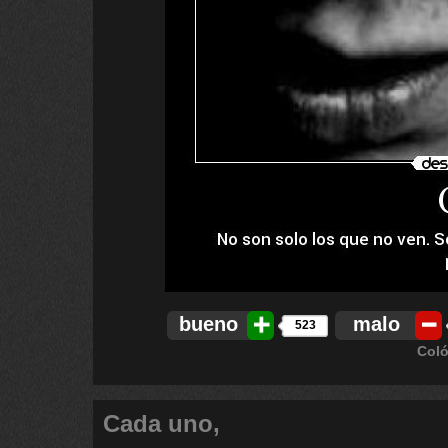
bueno
malo
523
Coló
Cada uno,