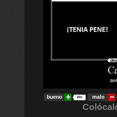
bueno
malo
891
Colócal