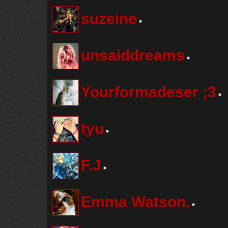
suzeine
unsaiddreams
Yourformadeser ;3
tyu
F.J
Emma Watson.