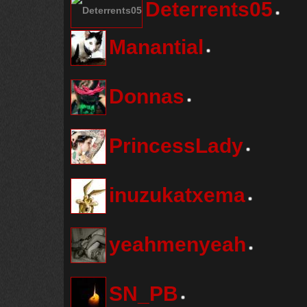
Deterrents05
Manantial
Donnas
PrincessLady
inuzukatxema
yeahmenyeah
SN_PB