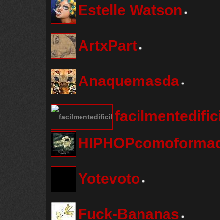
Estelle Watson
ArtxPart
Anaquemasda
facilmentedifici
HIPHOPcomoformad
Yotevoto
Fuck-Bananas