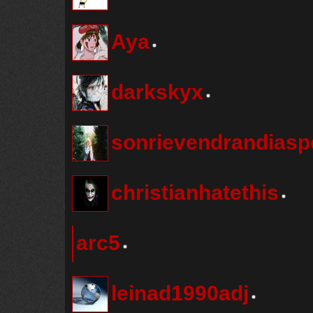
Aya
darkskyx
sonrievendrandiasp
christianhatethis
arc5
leinad1990adj