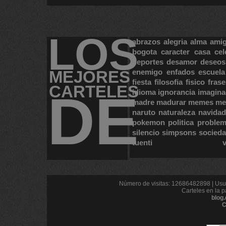
LOS
abrazos
alegria
alma
ami
bogota
caracter
casa
cel
deportes
desamor
deseos
MEJORES
enemigo
enfados
escuela
fiesta
filosofia
fisico
frase
CARTELES
DE
idioma
ignorancia
imagina
madre
madurar
memes
me
naruto
naturaleza
navidad
pokemon
politica
proble
silencio
simpsons
socied
tuenti
Número de visitas: 12686482898 | Usua
Carteles en la p
blog
C