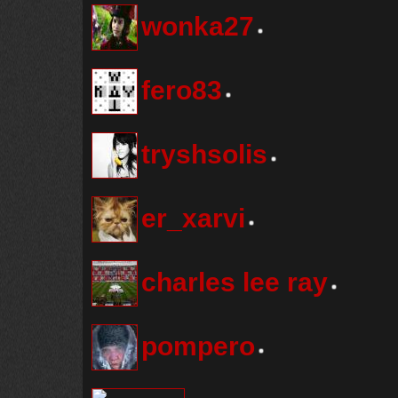
wonka27
fero83
tryshsolis
er_xarvi
charles lee ray
pompero