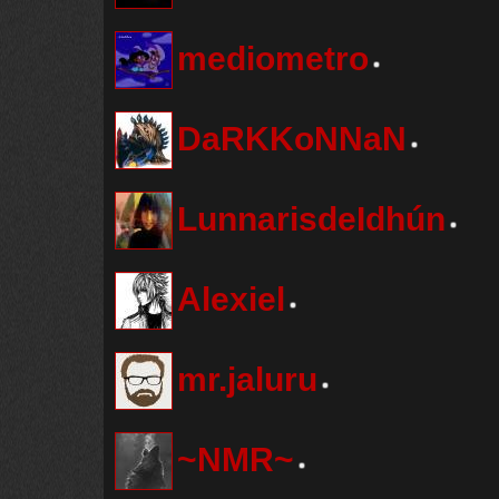
mediometro
DaRKKoNNaN
LunnarisdeIdhún
Alexiel
mr.jaluru
~NMR~