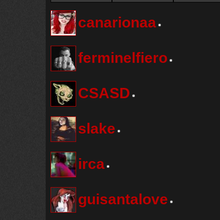
canarionaa
ferminelfiero
CSASD
slake
irca
guisantalove