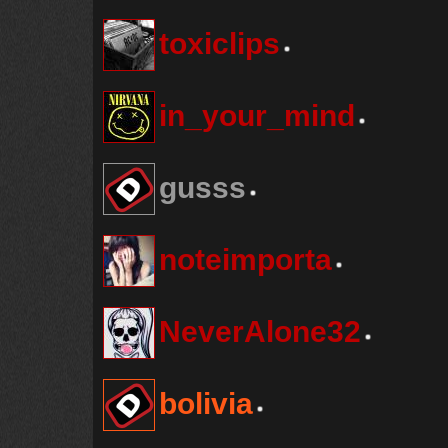
toxiclips
in_your_mind
gusss
noteimporta
NeverAlone32
bolivia