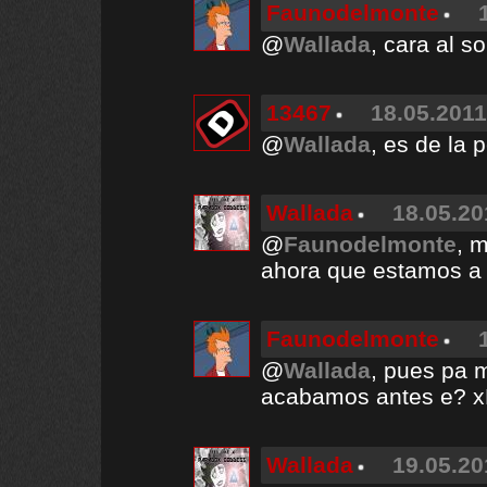
Faunodelmonte
@
Wallada
, cara al s
13467
18.05.2011
@
Wallada
, es de la 
Wallada
18.05.20
@
Faunodelmonte
, 
ahora que estamos a
Faunodelmonte
@
Wallada
, pues pa 
acabamos antes e? 
Wallada
19.05.20