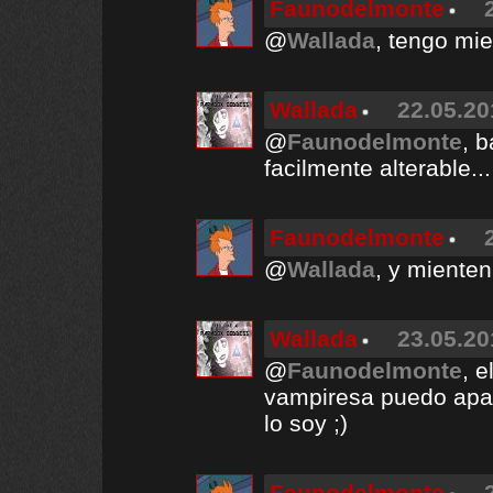
Faunodelmonte
@
Wallada
, tengo mi
Wallada
22.05.20
@
Faunodelmonte
, 
facilmente alterable...
Faunodelmonte
@
Wallada
, y mienten
Wallada
23.05.20
@
Faunodelmonte
, 
vampiresa puedo apar
lo soy ;)
Faunodelmonte