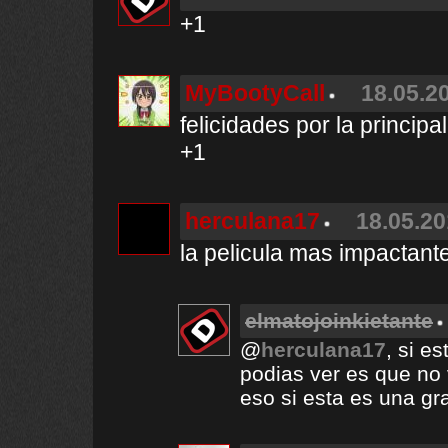
+1
MyBootyCall
18.05.20
felicidades por la principal
+1
herculana17
18.05.20
la pelicula mas impactant
elmatojoinkietante
@
herculana17
, si e
podias ver es que no 
eso si esta es una gr