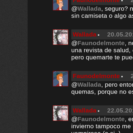
@
Wallada
, seguro? n
sin camiseta o algo a
Wallada
20.05.20
@
Faunodelmonte
, n
una revista de salud,
pero quemarte te pue
Faunodelmonte
@
Wallada
, pero ento
quemas, porque no es
Wallada
22.05.20
@
Faunodelmonte
, 
invierno tampoco me 