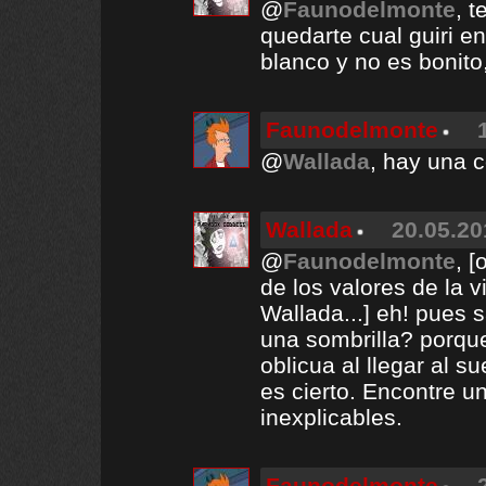
@
Faunodelmonte
, t
quedarte cual guiri e
blanco y no es bonito
Faunodelmonte
@
Wallada
, hay una 
Wallada
20.05.20
@
Faunodelmonte
, [
de los valores de la 
Wallada...] eh! pues
una sombrilla? porque
oblicua al llegar al s
es cierto. Encontre 
inexplicables.
Faunodelmonte