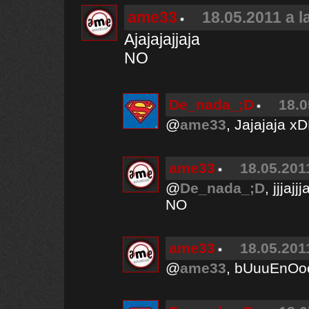
ame33
18.05.2011 a l
Ajajajajjaja
NO
De_nada_;D
18.0
@
ame33
, Jajajaja x
ame33
18.05.201
@
De_nada_;D
, jjjajj
NO
ame33
18.05.201
@
ame33
, bUuuEnOoo