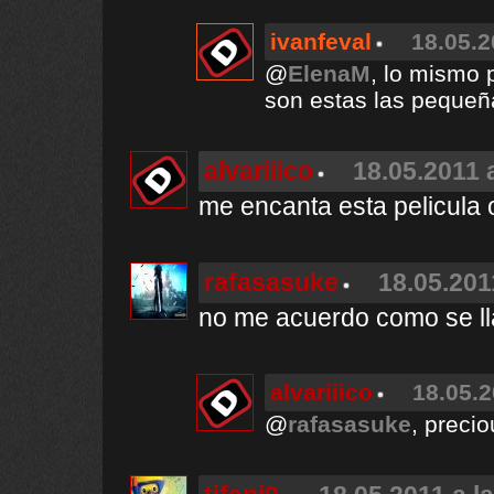
ivanfeval
18.05.2
@
ElenaM
, lo mismo 
son estas las pequeña
alvariiico
18.05.2011 
me encanta esta pelicula 
rafasasuke
18.05.201
no me acuerdo como se ll
alvariiico
18.05.2
@
rafasasuke
, preci