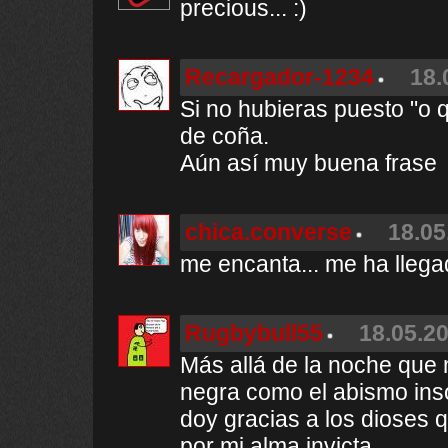
precious... :)
Recargador-1234
18.
Si no hubieras puesto "o qu
de coña.
Aún así muy buena frase
chica.converse
18.05
me encanta... me ha llegad
Rugbybull55
18.05.20
Más allá de la noche que
negra como el abismo ins
doy gracias a los dioses q
por mi alma invicta.