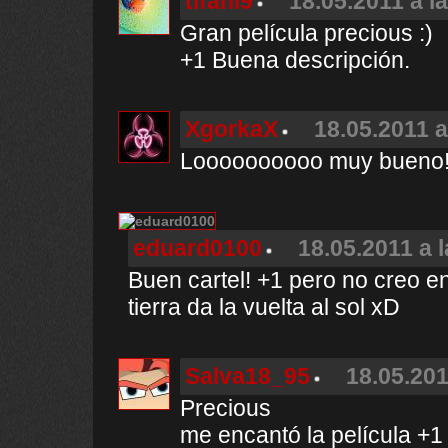
tifani9
18.05.2011 a l
Gran película precious :)
+1 Buena descripción.
XgorkaX
18.05.2011 a
Loooooooooo muy bueno
eduard0100
18.05.2011 a 
Buen cartel! +1 pero no creo e
tierra da la vuelta al sol xD
Salva18_95
18.05.201
Precious
me encantó la película +1