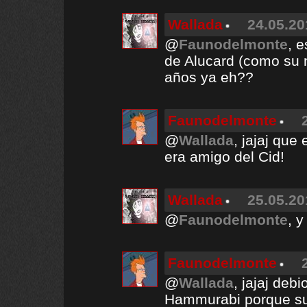
Wallada
24.05.20
@
Faunodelmonte
, 
de Alucard (como su n
años ya eh??
Faunodelmonte
@
Wallada
, jajaj qu
era amigo del Cid!
Wallada
25.05.20
@
Faunodelmonte
, 
Faunodelmonte
@
Wallada
, jajaj deb
Hammurabi porque su 