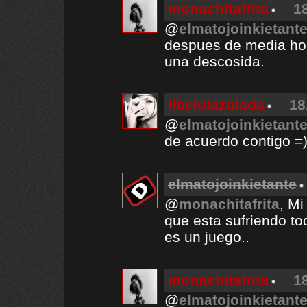
monachitafrita
1
@
elmatojoinkietant
despues de media hor
una descosida.
libelulazulada
18
@
elmatojoinkietant
de acuerdo contigo =
elmatojoinkietante
@
monachitafrita
, Mi
que esta sufriendo to
es un juego..
monachitafrita
1
@
elmatojoinkietant