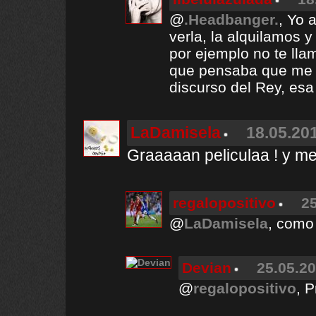
@
.Headbanger.
, Yo 
verla, la alquilamos 
por ejemplo no te lla
que pensaba que me ab
discurso del Rey, esa
LaDamisela
18.05.201
Graaaaan peliculaa ! y me
regalopositivo
25
@
LaDamisela
, como 
Devian
25.05.20
@
regalopositivo
, 