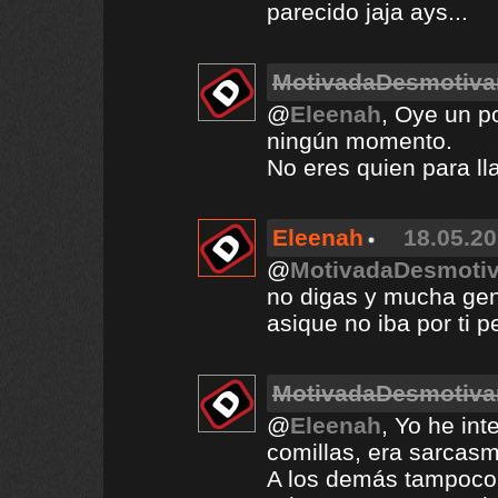
parecido jaja ays...
MotivadaDesmotiv
@
Eleenah
, Oye un p
ningún momento.
No eres quien para l
Eleenah
18.05.20
@
MotivadaDesmoti
no digas y mucha gen
asique no iba por ti pe
MotivadaDesmotiv
@
Eleenah
, Yo he in
comillas, era sarcas
A los demás tampoco h