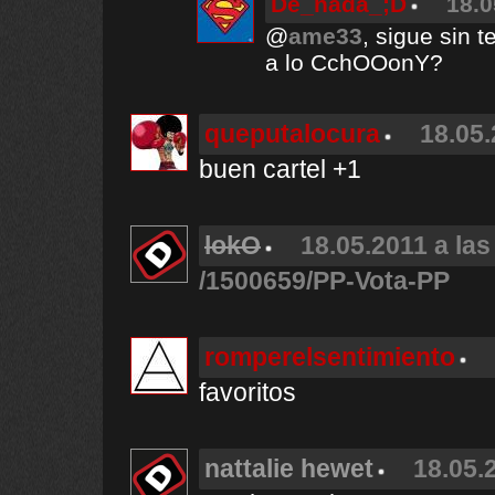
De_nada_;D
18.0
@
ame33
, sigue sin 
a lo CchOOonY?
queputalocura
18.05.
buen cartel +1
lokO
18.05.2011 a las
/1500659/PP-Vota-PP
romperelsentimiento
favoritos
nattalie hewet
18.05.