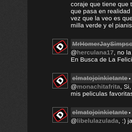
coraje que tiene que t
que pasa en realidad 
vez que la veo es qu
milla verde y el pian
MrHomerJaySimps
@
herculana17
, no l
En Busca de La Felici
elmatojoinkietante
@
monachitafrita
, Si
mis peliculas favorita
elmatojoinkietante
@
libelulazulada
, :) j