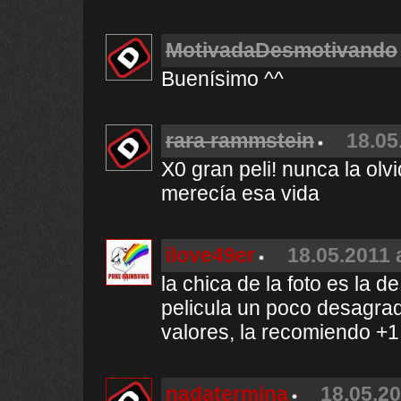
MotivadaDesmotivando
Buenísimo ^^
rara rammstein
18.05
X0 gran peli! nunca la olv
merecía esa vida
ilove49er
18.05.2011 
la chica de la foto es la de
pelicula un poco desagra
valores, la recomiendo +1
nadatermina
18.05.20