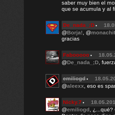
saber muy bien el mot
que se acumula y al fi
De_nada_;D
18.0
@
Borja!
, @
monachit
gracias
Fabooooo
18.05.
@
De_nada_;D
, fuerz
emiliogd
18.05.2
@
aleexx
, eso es spa
Nicky.7
18.05.201
@
emiliogd
, ¿...qué