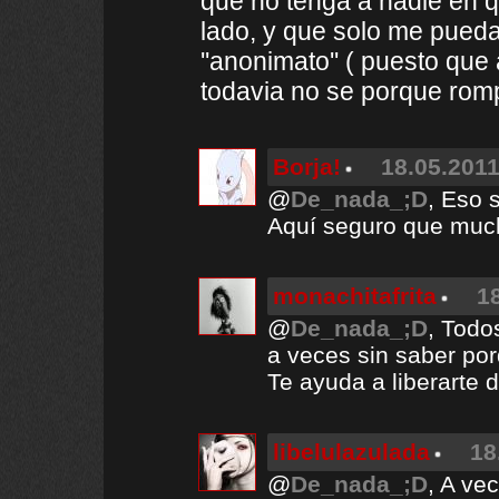
que no tenga a nadie en qui
lado, y que solo me pueda 
''anonimato'' ( puesto qu
todavia no se porque romp
Borja!
18.05.2011
@
De_nada_;D
, Eso 
Aquí seguro que muc
monachitafrita
1
@
De_nada_;D
, Todo
a veces sin saber porq
Te ayuda a liberarte 
libelulazulada
18
@
De_nada_;D
, A ve