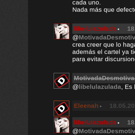
cada uno.
Nada más que defect
libelulazulada
18
@
MotivadaDesmoti
crea creer que lo hag
además el cartel ya t
para evitar discursio
MotivadaDesmotiv
@
libelulazulada
, Es
Eleenah
18.05.20
libelulazulada
18
@
MotivadaDesmoti