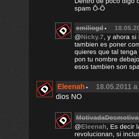
Dentro de poco digo 
spam Õ-Õ
emiliogd
18.05.2
@
Nicky.7
, y ahora si
tambien es poner com
quieres que tal tenga
pon tu nombre debaj
esos tambien son sp
Eleenah
18.05.2011 a
dios NO
MotivadaDesmotiv
@
Eleenah
, Es decir 
revolucionan, si inclu