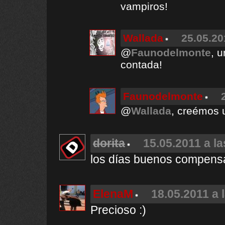
vampiros!
Wallada
25.05.20
@
Faunodelmonte
, 
contada!
Faunodelmonte
@
Wallada
, creémos u
dorita
15.05.2011 a la
los días buenos compens
ElenaM
18.05.2011 a 
Precioso :)