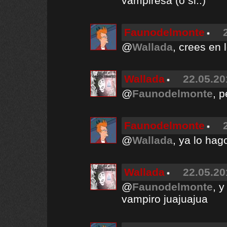
vampiresa (o si..)
Faunodelmonte
@
Wallada
, crees en 
Wallada
22.05.20
@
Faunodelmonte
, 
Faunodelmonte
@
Wallada
, ya lo hag
Wallada
22.05.20
@
Faunodelmonte
, 
vampiro juajuajua