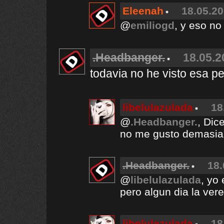
Eleenah
18.05.20
@
emiliogd
, y eso no
.Headbanger.
18.05.2
todavia no he visto esa pel
libelulazulada
18
@
.Headbanger.
, Dic
no me gusto demasiad
.Headbanger.
18.
@
libelulazulada
, yo
pero algun dia la vere
libelulazulada
18