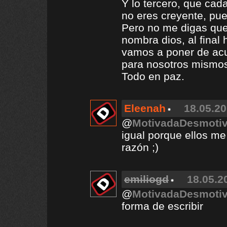
Y lo tercero, que cada
no eres creyente, pues
Pero no me digas que
nombra dios, al final 
vamos a poner de acu
para nosotros mismo
Todo en paz.
Eleenah
18.05.20
@
MotivadaDesmoti
igual porque ellos me
razón ;)
emiliogd
18.05.2
@
MotivadaDesmoti
forma de escribir