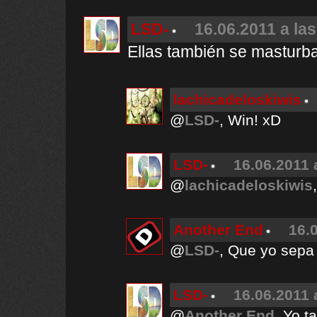
LSD-
16.06.2011 a la
Ellas también se masturban
lachicadeloskiwis
@
LSD-
, Win! xD
LSD-
16.06.2011 
@
lachicadeloskiwis
Another End
16.
@
LSD-
, Que yo sepa
LSD-
16.06.2011 
@
Another End
, Yo t