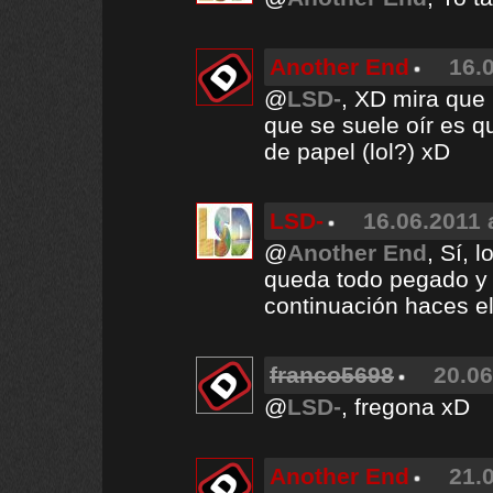
Another End
16.
@
LSD-
, XD mira que l
que se suele oír es qu
de papel (lol?) xD
LSD-
16.06.2011 
@
Another End
, Sí, 
queda todo pegado y 
continuación haces el
franco5698
20.06
@
LSD-
, fregona xD
Another End
21.