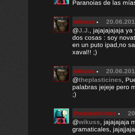
Paranoias de las mías.
wikuss
20.06.201
@
J.J.
, jajajajajaja y
dos cosas : soy nova
en un puto ipad,no sa
xaval!! ;)
wikuss
20.06.201
@
theplasticines
, Pu
palabras jejeje pero 
;)
theplasticines
20
@
wikuss
, jajajajaja
gramaticales, jajajjaja