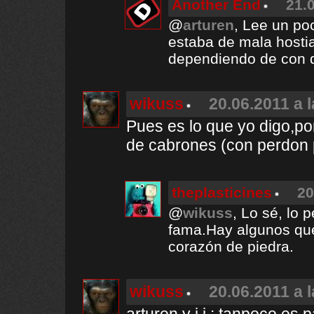
Another End
21.
@
arturen
, Lee un po
estaba de mala hostia
dependiendo de con q
wikuss
20.06.2011 a 
Pues es lo que yo digo,po
de cabrones (con perdon p
theplasticines
20
@
wikuss
, Lo sé, lo 
fama.Hay algunos que
corazón de piedra.
wikuss
20.06.2011 a 