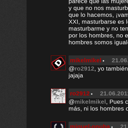
parece que las mujer
y que no nos mastur
que lo hacemos, ¡vam
XXI, masturbarse es 
masturbarme y no teng
por los hombres, no e
hombres somos iguale
mikelmikel
21.06
@
ro2912
, yo tambié
jajaja
ro2912
21.06.201
@
mikelmikel
, Pues c
más, ni los hombres 
miguel-onuba
21