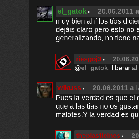
el_gatok
20.06.2011 a
muy bien ahí los tíos dic
dejáis claro pero esto no 
generalizando, no tiene 
riesgoj3
20.06.20
@
el_gatok
, liberar al
wikuss
20.06.2011 a 
Pues la verdad es que el c
que a las tias no os gusta
malotes.Y la verdad es qu
theplasticines
20