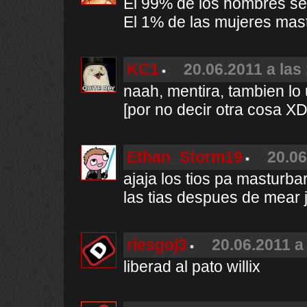
El 99% de los hombres se
El 1% de las mujeres mas
KC1
20.06.2011 a las
naah, mentira, tambien lo
[por no decir otra cosa XD
Ethan_Storm19
20.06
ajaja los tios pa masturba
las tias despues de mear 
riesgoj3
20.06.2011 a
liberad al pato willix