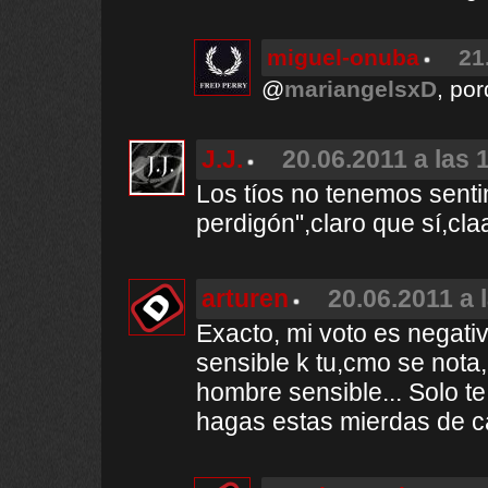
miguel-onuba
21
@
mariangelsxD
, por
J.J.
20.06.2011 a las 
Los tíos no tenemos sent
perdigón",claro que sí,cla
arturen
20.06.2011 a 
Exacto, mi voto es negati
sensible k tu,cmo se nota
hombre sensible... Solo t
hagas estas mierdas de ca