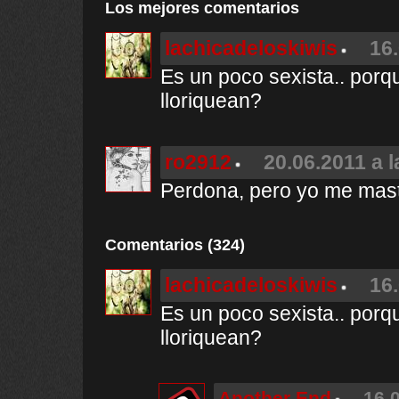
Los mejores comentarios
lachicadeloskiwis
16.
Es un poco sexista.. porq
lloriquean?
ro2912
20.06.2011 a l
Perdona, pero yo me mastu
Comentarios (324)
lachicadeloskiwis
16.
Es un poco sexista.. porq
lloriquean?
Another End
16.