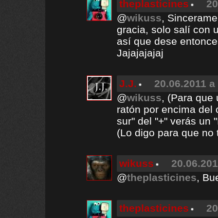
theplasticines
20
@
wikuss
, Sinceramen
gracia, solo salí con
así que dese enton
Jajajajajaj
J.J.
20.06.2011 a
@
wikuss
, (Para que
ratón por encima del 
sur" del "+" verás un
(Lo digo para que no
wikuss
20.06.201
@
theplasticines
, Bu
theplasticines
20