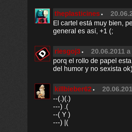
theplasticines
20.06.
El cartel está muy bien, p
general es así, +1 (;
riesgoj3
20.06.2011 a
porq el rollo de papel est
del humor y no sexista ok
killbieber62
20.06.201
--(.)(.)
---) .(
--( Y )
---) |(