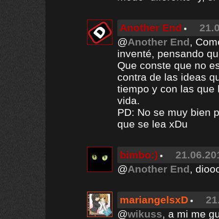
Another End
21.
@
Another End
, Com
inventé, pensando qu
Que conste que no est
contra de las ideas 
tiempo y con las que 
vida.
PD: No se muy bien po
que se lea xDu
bimbo:)
21.06.20
@
Another End
, dio
mariangelsxD
21
@
wikuss
, a mi me gu