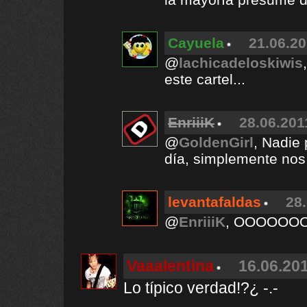
Cayuela
21.06.20
@
lachicadeloskiwis
este cartel...
EnriiiK
28.06.201
@
GoldenGirl
, Nadie
día, simplemente nos 
levantafaldas
28.
@
EnriiiK
, OOOOOOO
Vaaalentina
16.06.201
Lo típico verdad!?¿ -.-