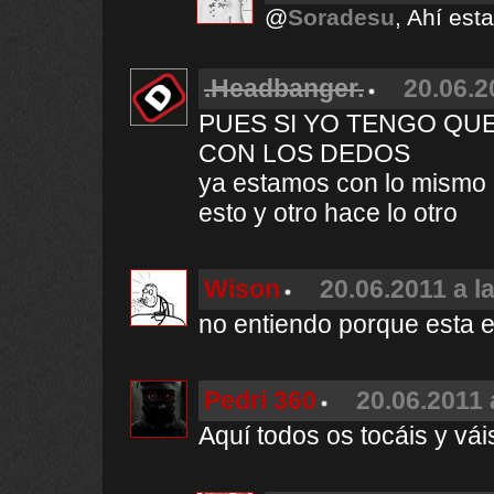
@
Soradesu
, Ahí est
.Headbanger.
20.06.2
PUES SI YO TENGO QU
CON LOS DEDOS
ya estamos con lo mismo d
esto y otro hace lo otro
Wison
20.06.2011 a l
no entiendo porque esta e
Pedri 360
20.06.2011 
Aquí todos os tocáis y váis 