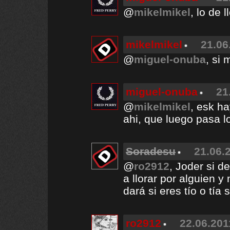
@
mikelmikel
, lo de 
mikelmikel
21.06
@
miguel-onuba
, si
miguel-onuba
21
@
mikelmikel
, esk h
ahi, que luego pasa 
Soradesu
21.06.
@
ro2912
, Joder si 
a llorar por alguien
dará si eres tío o tí
ro2912
22.06.201