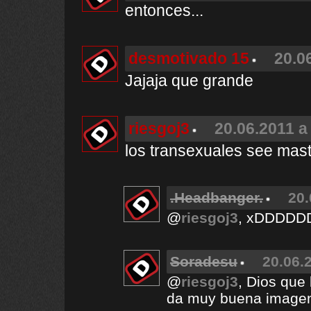
entonces...
desmotivado 15
20.0
Jajaja que grande
riesgoj3
20.06.2011 a
los transexuales see mast
.Headbanger.
20.
@
riesgoj3
, xDDDD
Soradesu
20.06.
@
riesgoj3
, Dios qu
da muy buena image