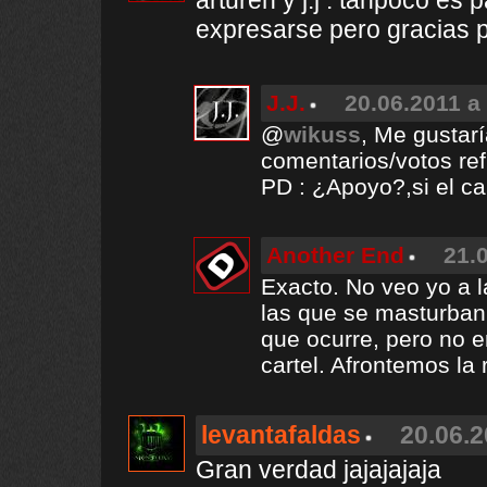
arturen y j.j : tanpoco es 
expresarse pero gracias p
J.J.
20.06.2011 a
@
wikuss
, Me gustarí
comentarios/votos ref
PD : ¿Apoyo?,si el ca
Another End
21.
Exacto. No veo yo a 
las que se masturban y
que ocurre, pero no e
cartel. Afrontemos la 
levantafaldas
20.06.2
Gran verdad jajajajaja