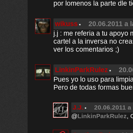
por lomenos la parte dle t
wikuss
20.06.2011 a 
j.j : me referia a tu apoyo
cartel a la inversa no cre
ver los comentarios ;)
LinkinParkRulez
20.0
Pues yo lo uso para limpia
Pero de todas formas bue
J.J.
20.06.2011 a
@
LinkinParkRulez
, 