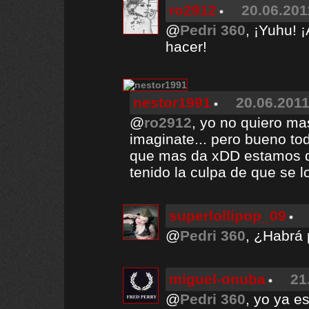
ro2912
20.06.201
@
Pedri 360
, ¡Yuhu! ¡
hacer!
nestor1991
20.06.2011
@
ro2912
, yo no quiero ma
imaginate... pero bueno t
que mas da xDD estamos dej
tenido la culpa de que se lo
superlollipop_09
@
Pedri 360
, ¿Habrá 
miguel-onuba
21
@
Pedri 360
, yo ya e