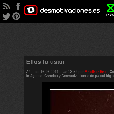
La co
Ellos lo usan
Añadido
16.06.2011 a las 13:52
por
Another End
|
Co
Imágenes, Carteles y Desmotivaciones de
papel
higi