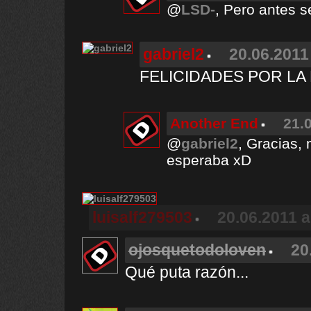
@
LSD-
, Pero antes 
gabriel2
20.06.2011
FELICIDADES POR LA 
Another End
21.
@
gabriel2
, Gracias,
esperaba xD
luisalf279503
20.06.2011 a
ojosquetodoloven
20
Qué puta razón...