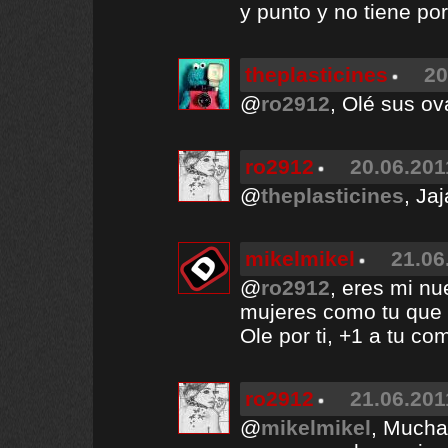
y punto y no tiene po
theplasticines
20
@
ro2912
, Olé sus ov
ro2912
20.06.201
@
theplasticines
, Jaj
mikelmikel
21.06
@
ro2912
, eres mi nu
mujeres como tu que 
Ole por ti, +1 a tu co
ro2912
21.06.201
@
mikelmikel
, Mucha