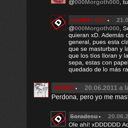
@
000Morgoth000
, t
Another End
21.
@
000Morgoth000
, 
quieran xD. Además q
general, pues esta cla
que se masturban y la
que los tíos lloran y
sepa, estas con papel
quedado de lo más ra
ro2912
20.06.2011 a l
Perdona, pero yo me mastu
Soradesu
20.06.
Ole ahí! xDDDDDD Ade