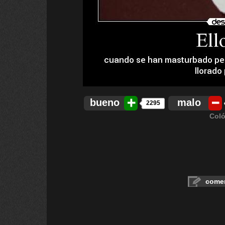
bueno
malo
2295
Coló
comen