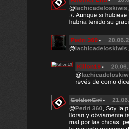
@
lachicadeloskiwis
:/. Aunque si hubiese
habría tenido su grac
Pedri 360
20.06.2
@
lachicadeloskiwis
Killon19
20.06.
@
lachicadeloskiw
revés de como dice
GoldenGirl
21.06
@
Pedri 360
, Soy la 
lloran y obviamente t
mal por las chicas, p
la mayoría presume de