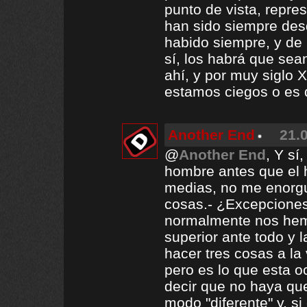
punto de vista, repre
han sido siempre des
habido siempre, y de 
sí, los habrá que sea
ahí, y por muy siglo X
estamos ciegos o es 
Another End
21.
@
Another End
, Y sí
hombre antes que el 
medias, no me enorgul
cosas.- ¿Excepcione
normalmente nos hem
superior ante todo y 
hacer tres cosas a la
pero es lo que esta o
decir que no haya que
modo "diferente" y, s