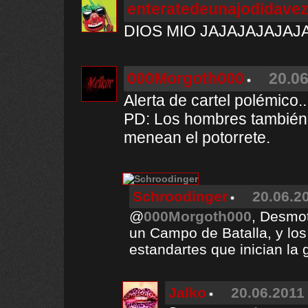
enteratedeunajodidave
DIOS MIO JAJAJAJAJAJ
000Morgoth000
20.06
Alerta de cartel polémico
PD: Los hombres también 
menean el potorrete.
Schroodinger
20.06.20
@
000Morgoth000
, Desmot
un Campo de Batalla, y los
estandartes que inician la 
Jalko
20.06.2011 