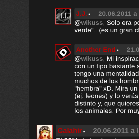
J.J.
20.06.2011 a
@
wikuss
, Solo era p
verde"...(es un gran c
Another End
21.
@
wikuss
, Mi inspira
con un tipo bastante 
tengo una mentalidad 
muchos de los hombre
"hembra" xD. Mira un
(ej: leones) y lo ver
distinto y, que quie
los animales. Por mu
Galahir
20.06.2011 a 