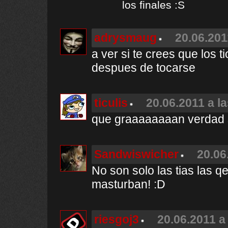
los finales :S
adrysmaug
20.06.201
a ver si te crees que los t
despues de tocarse
ticulis
20.06.2011 a l
que graaaaaaaan verdad 
Sandwiswicher
20.06
No son solo las tias las qe 
masturban! :D
riesgoj3
20.06.2011 a