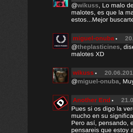
@
wikuss
, Lo malo de
malotes, es que la ma
estos...Mejor buscart
miguel-onuba
20
@
theplasticines
, di
malotes XD
wikuss
20.06.201
@
miguel-onuba
, Mu
Another End
21.
Pues si os digo la ve
mucho en su significa
Pero así, pensando, e
pensareis que estoy a