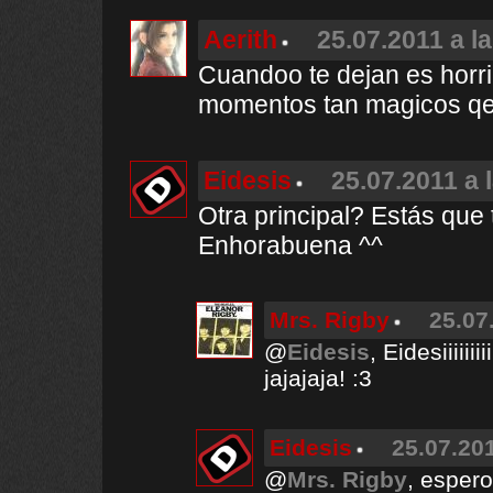
Aerith
25.07.2011 a l
Cuandoo te dejan es horri
momentos tan magicos qe 
Eidesis
25.07.2011 a 
Otra principal? Estás que t
Enhorabuena ^^
Mrs. Rigby
25.07
@
Eidesis
, Eidesiiiiii
jajajaja! :3
Eidesis
25.07.201
@
Mrs. Rigby
, espero