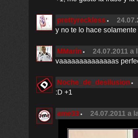
prettyreckless
24.07.
y no te lo hace solamente 
MMarin
24.07.2011 a 
vaaaaaaaaaaaaaas perfect
Noche_de_desilusion
:D +1
ame33
24.07.2011 a l