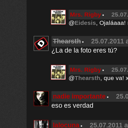
Mrs. Rigby
25.07
@
Eidesis
, Ojaláaaa! 
Thearsth
25.07.2011 
¿La de la foto eres tú?
Mrs. Rigby
25.07
@
Thearsth
, que va! x)
nadie importante
25.
eso es verdad
lalocuna
25.07.2011 a