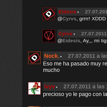
Eidesis
27.07.201
@
Cyrvs
, grrrr! XDDD
Cyrvs
27.07.2011
@
Eidesis
, Ay,,, mi t
Nock.
27.07.2011 a la
Eso me ha pasado muy rec
mucho
ivyv
27.07.2011 a las
precioso yo le pago con 