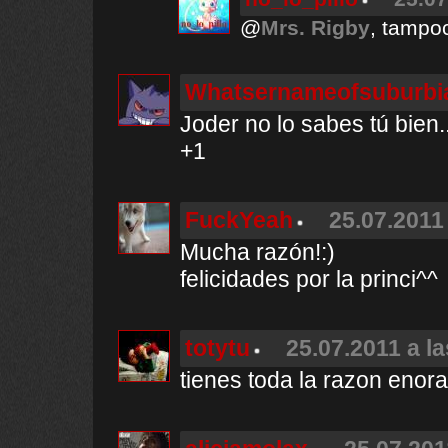
@
Mrs. Rigby
, tampoc
Whatsernameofsuburbi
Joder no lo sabes tú bien..
+1
FuckYeah
25.07.2011 
Mucha razón!:)
felicidades por la princi^^
totytu
25.07.2011 a l
tienes toda la razon enora