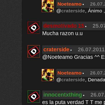
Noeteamo
26.07.
@
craterside
, Ánimo 
desmotivado 15
25.0
Mucha razon u.u
craterside
26.07.2011
@Noeteamo Gracias ^^ E
Noeteamo
26.07.
@
craterside
, Denada 
innocentxthing
26.07
es la puta verdad T T me 