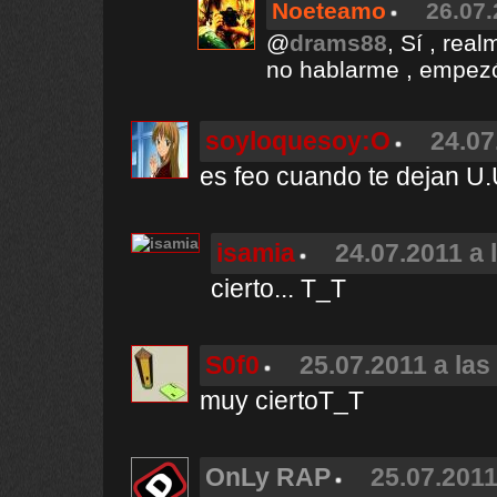
Noeteamo
26.07.
@
drams88
, Sí , rea
no hablarme , empezó 
soyloquesoy:O
24.07
es feo cuando te dejan U
isamia
24.07.2011 a 
cierto... T_T
S0f0
25.07.2011 a las
muy ciertoT_T
OnLy RAP
25.07.2011