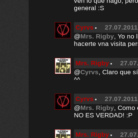
ven lo que hago, per
general :S
Cyrvs
27.07.2011
@
Mrs. Rigby
, Yo no 
hacerte vna visita per
Mrs. Rigby
27.07
@
Cyrvs
, Claro que s
^^
Cyrvs
27.07.2011
@
Mrs. Rigby
, Como c
NO ES VERDAD! :P
Mrs. Rigby
27.07