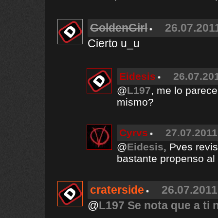
GoldenGirl
26.07.2011
Cierto u_u
Eidesis
26.07.201
@
L197
, me lo parece
mismo?
Cyrvs
27.07.2011
@
Eidesis
, Pves revi
bastante propenso al
craterside
26.07.2011
@
L197 Se nota que a ti 