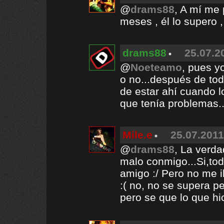
@
drams88
, A mí me
meses , él lo supero ,
drams88
25.07.2
@
Noeteamo
, pues y
o no...después de tod
de estar ahí cuando l
que tenía problemas..
Mile.e
25.07.2011
@
drams88
, La verd
malo conmigo...Si,tod
amigo :/ Pero no me i
:( no, no se supera pe
pero se que lo que hi