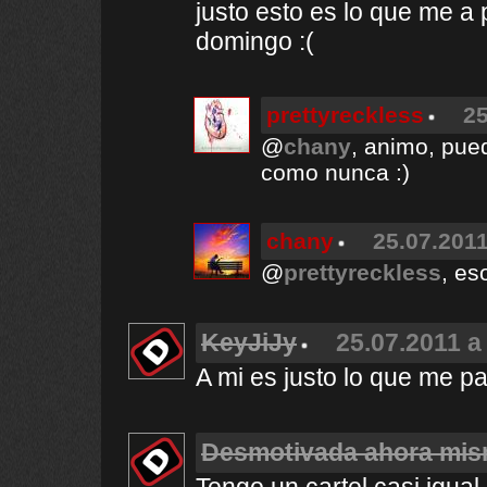
justo esto es lo que me a
domingo :(
prettyreckless
25
@
chany
, animo, pue
como nunca :)
chany
25.07.2011
@
prettyreckless
, es
KeyJiJy
25.07.2011 a
A mi es justo lo que me pas
Desmotivada ahora mi