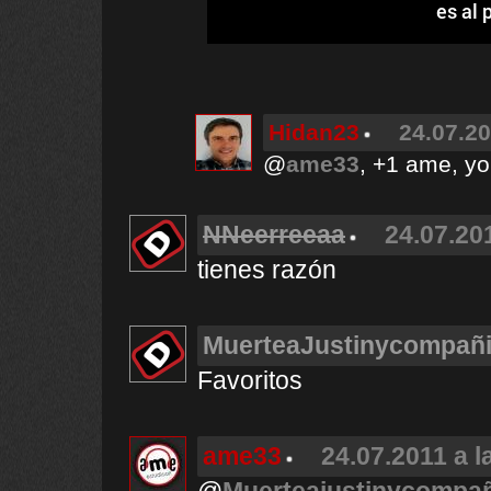
es al 
Hidan23
24.07.20
@
ame33
, +1 ame, y
NNeerreeaa
24.07.20
tienes razón
MuerteaJustinycompañ
Favoritos
ame33
24.07.2011 a l