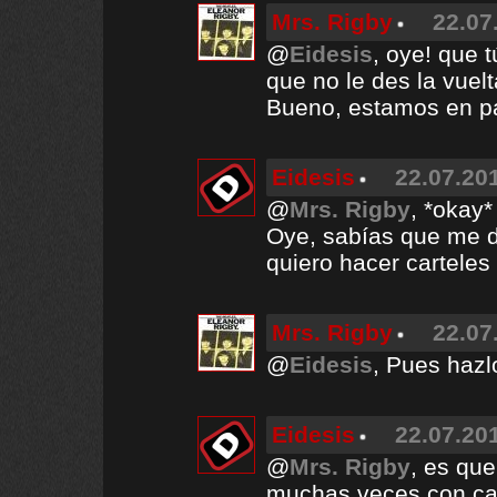
Mrs. Rigby
22.07
@
Eidesis
, oye! que 
que no le des la vuelt
Bueno, estamos en p
Eidesis
22.07.201
@
Mrs. Rigby
, *okay* 
Oye, sabías que me d
quiero hacer cartele
Mrs. Rigby
22.07
@
Eidesis
, Pues hazlo
Eidesis
22.07.201
@
Mrs. Rigby
, es que
muchas veces con car