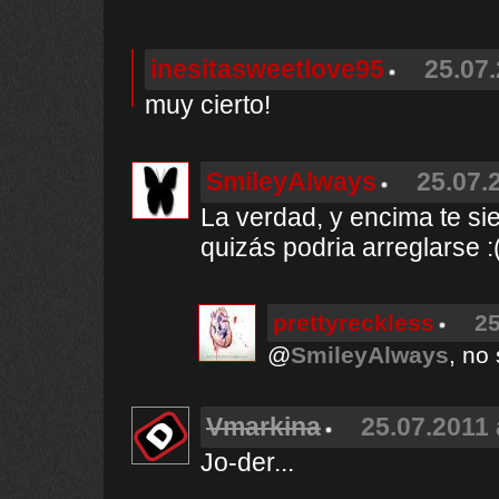
inesitasweetlove95
25.07.
muy cierto!
SmileyAlways
25.07.
La verdad, y encima te s
quizás podria arreglarse :
prettyreckless
25
@
SmileyAlways
, no
Vmarkina
25.07.2011 
Jo-der...