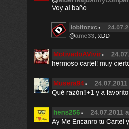
@
Muerteajustinycompa
Voy al baño
lobitozxc
24.07.2
@
ame33
, xDD
MotivadoAVivir
24.07
hermoso cartel! muy ciert
Musera94
24.07.2011 
Qué razón!!+1 y a favorito
hens256
24.07.2011 a
Ay Me Encanro tu Cartel y