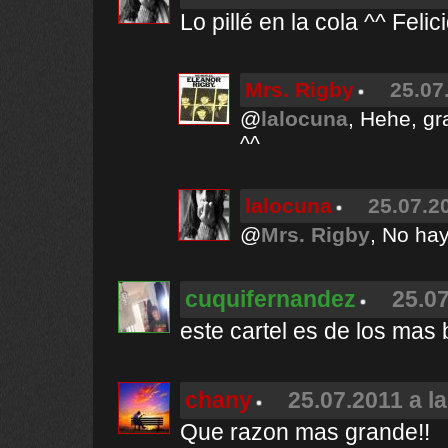
Lo pillé en la cola ^^ Feli
Mrs. Rigby
25.07
@
lalocuna
, Hehe, gr
^^
lalocuna
25.07.2
@
Mrs. Rigby
, No ha
cuquifernandez
25.07
este cartel es de los mas 
chany
25.07.2011 a l
Que razon mas grande!!