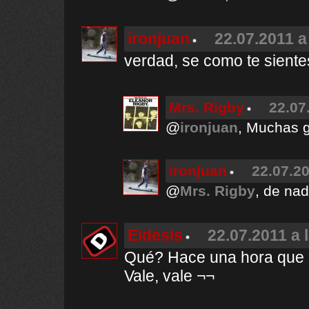
ironjuan
22.07.2011 a
verdad, se como te siente
Mrs. Rigby
22.07
@
ironjuan
, Muchas g
ironjuan
22.07.20
@
Mrs. Rigby
, de nad
Eidesis
22.07.2011 a 
Qué? Hace una hora que s
Vale, vale ¬¬