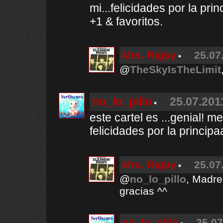
mi...felicidades por la princ
+1 & favoritos.
Mrs. Rigby
25.07
@
TheSkyIsTheLimit
no_lo_pillo
25.07.201
este cartel es ...genial! m
felicidades por la principaa
Mrs. Rigby
25.07
@
no_lo_pillo
, Madre
gracias ^^
no_lo_pillo
25.07