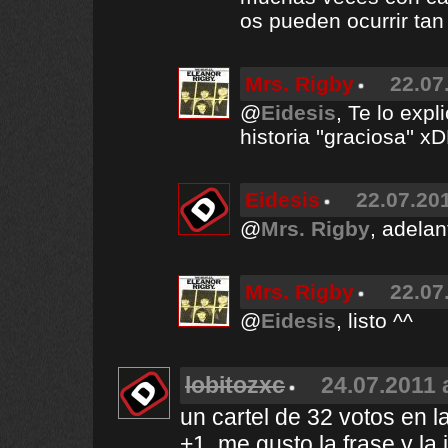
os pueden ocurrir ta
Mrs. Rigby
22.07
@
Eidesis
, Te lo expl
historia ''graciosa'' 
Eidesis
22.07.201
@
Mrs. Rigby
, adela
Mrs. Rigby
22.07
@
Eidesis
, listo ^^
lobitozxc
24.07.2011 
un cartel de 32 votos en l
+1, me gusto la frase y la 