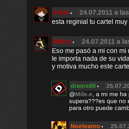
krlos
24.07.2011 a la
esta reginial tu cartel m
Mile.e
24.07.2011 a la
Eso me pasó a mi con mi m
le importa nada de su vid
y motiva mucho este cartel
drams88
25.07.2
@
Mile.e
, a mi me ha
supera???es que no 
para otro puede cambi
Noeteamo
25.07.