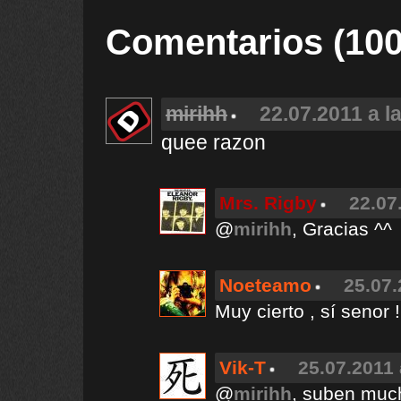
Comentarios (100
mirihh
22.07.2011 a l
quee razon
Mrs. Rigby
22.07
@
mirihh
, Gracias ^^
Noeteamo
25.07.
Muy cierto , sí senor !
Vik-T
25.07.2011 
@
mirihh
, suben muc