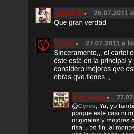
paula!:D
26.07.2011 a
Que gran verdad
Cyrvs
27.07.2011 a l
Sinceramente,,, el cartel
éste está en la principal 
considero mejores qve ést
obras qve tienes,,,
Mrs. Rigby
27.07
@
Cyrvs
, Ya, yo tamb
porque este casi ni m
originales y mejores 
risa... en fin, al meno