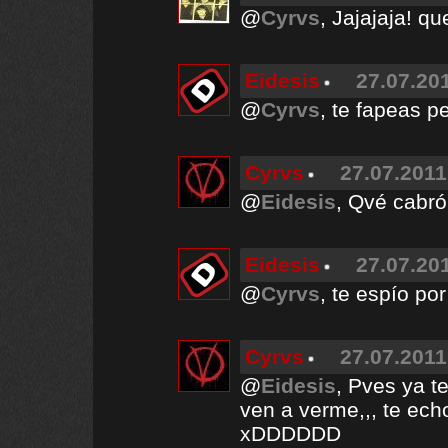
@
Cyrvs
, Jajajaja! q
Eidesis
27.07.201
@
Cyrvs
, te fapeas p
Cyrvs
27.07.2011
@
Eidesis
, Qvé cabró
Eidesis
27.07.201
@
Cyrvs
, te espío po
Cyrvs
27.07.2011
@
Eidesis
, Pves ya t
ven a verme,,, te ec
xDDDDDD