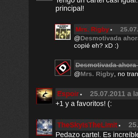
Tengo un cartel casi igual
principal!
Mrs. Rigby
25.07
@
Desmotivada aho
copié eh? xD :)
Desmotivada ahora
@
Mrs. Rigby
, no tra
Espoir
25.07.2011 a l
+1 y a favoritos! (:
TheSkyIsTheLimit
25
Pedazo cartel. Es increíb