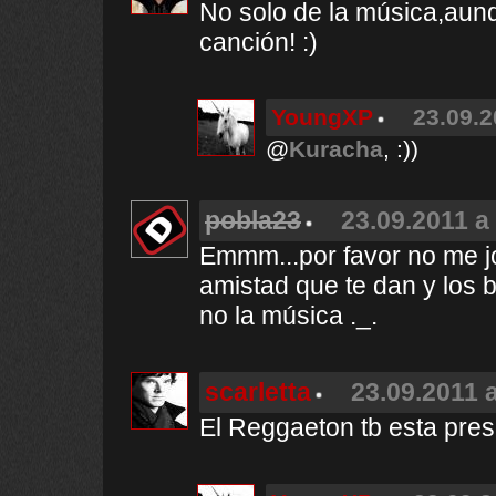
No solo de la música,aun
canción! :)
YoungXP
23.09.2
@
Kuracha
, :))
pobla23
23.09.2011 a
Emmm...por favor no me jo
amistad que te dan y los
no la música ._.
scarletta
23.09.2011 a
El Reggaeton tb esta pres