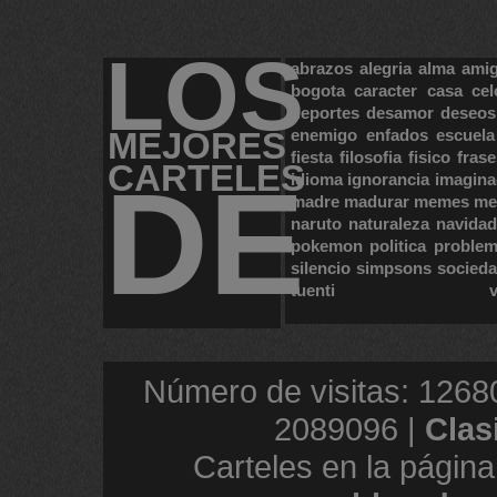
LOS
abrazos
alegria
alma
ami
bogota
caracter
casa
cel
deportes
desamor
deseos
MEJORES
enemigo
enfados
escuela
fiesta
filosofia
fisico
frase
CARTELES
DE
idioma
ignorancia
imagina
madre
madurar
memes
me
naruto
naturaleza
navidad
pokemon
politica
proble
silencio
simpsons
socied
tuenti
Número de visitas: 1268
2089096 |
Clas
Carteles en la página