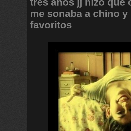
tres
anos
jj
hizo
que
me
sonaba
a
chino
y
favoritos