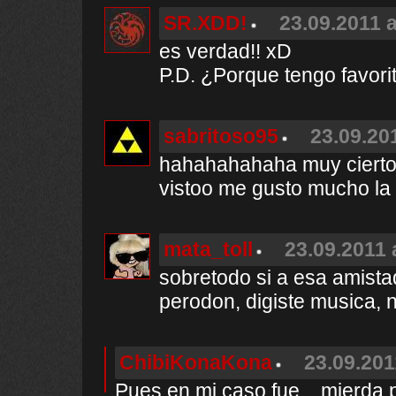
SR.XDD!
23.09.2011 a
es verdad!! xD
P.D. ¿Porque tengo favorit
sabritoso95
23.09.20
hahahahahaha muy ciertoo
vistoo me gusto mucho la 
mata_toll
23.09.2011 
sobretodo si a esa amistad
perodon, digiste musica, n
ChibiKonaKona
23.09.201
Pues en mi caso fue... mierda p