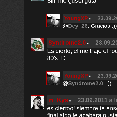
Sii!! me gusta guta
YoungXP
23.09.2
@
Dey_26
, Gracias :))
Syndrome2.0
23.09.2
Es cierto, el me trajo el 
80's :D
YoungXP
23.09.2
@
Syndrome2.0
, :))
m_Kys
23.09.2011 a 
es ciertoo! siempre te en
final algo te acabara gust