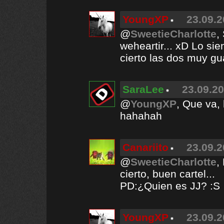
YoungXP
23.09.2
@
SweetieCharlotte
,
weheartir... xD Lo sie
cierto las dos muy gu
SaraLee
23.09.20
@
YoungXP
, Que va,
hahahah
Canariito
23.09.2
@
SweetieCharlotte
,
cierto, buen cartel...
PD:¿Quien es JJ? :S
YoungXP
23.09.2