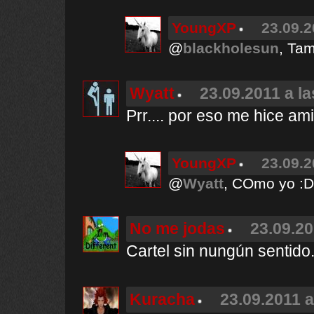
YoungXP
23.09.2
@
blackholesun
, Tam
Wyatt
23.09.2011 a la
Prr.... por eso me hice ami
YoungXP
23.09.2
@
Wyatt
, COmo yo :D
No me jodas
23.09.20
Cartel sin nungún sentido
Kuracha
23.09.2011 a