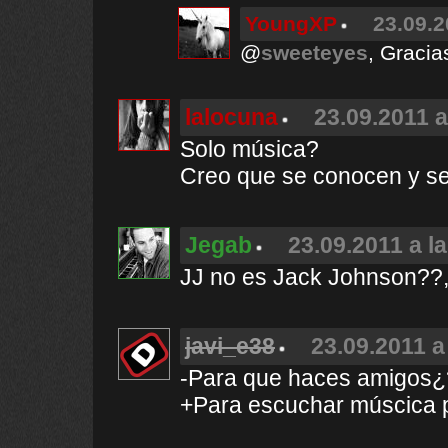
YoungXP
23.09.2
@
sweeteyes
, Gracia
lalocuna
23.09.2011 a
Solo música?
Creo que se conocen y s
Jegab
23.09.2011 a l
JJ no es Jack Johnson??, 
javi_e38
23.09.2011 a
-Para que haces amigos¿
+Para escuchar múscica 