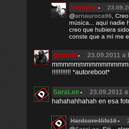
YoungXP
23.09.2
@
arnauroca96
, Creo
música... aquí nadie 
creo que hubiera sido
conste que a mí me e
gomodi
23.09.2011 a 
mmmmmmmmmmmmmmmm
!!!!!!!!!!! *autoreboot*
SaraLee
23.09.2011 a
hahahahhahah en esa foto
Hardcore4life19
@
SaraLee
, Siii....cl