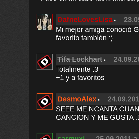
DafneLovesLisa
23.0
Mi mejor amiga conoció Go
favorito también :)
Tifa Lockhart
24.09.2
Totalmente :3
+1 y a favoritos
DesmoAlex
24.09.201
SEEE ME NCANTA CUAN
CANCION Y ME GUSTA :
carmuxi
25.09.2011 a