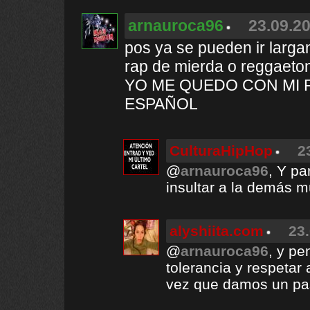
arnauroca96
23.09.20
pos ya se pueden ir larga
rap de mierda o reggaeton
YO ME QUEDO CON MI 
ESPAÑOL
CulturaHipHop
2
@
arnauroca96
, Y pa
insultar a la demás 
alyshiita.com
23.
@
arnauroca96
, y p
tolerancia y respeta
vez que damos un pa