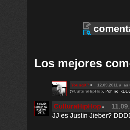
coment
Los mejores com
YoungXP
12.09.2011 a las
@
CulturaHipHop
, Poh no! x
CulturaHipHop
11.09
JJ es Justin Jieber? 