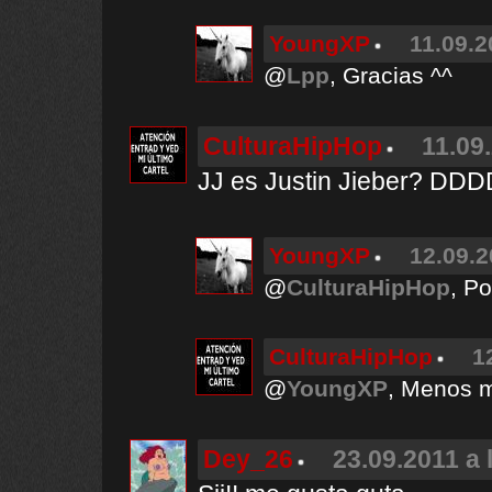
YoungXP
11.09.2
@
Lpp
, Gracias ^^
CulturaHipHop
11.09
JJ es Justin Jieber? 
YoungXP
12.09.2
@
CulturaHipHop
, P
CulturaHipHop
1
@
YoungXP
, Menos ma
Dey_26
23.09.2011 a 