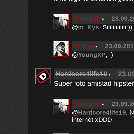
YoungXP
23.09.2
@
m_Kys
, Siiiiiiiiiiiii:))
m_Kys
23.09.201
@
YoungXP
, :)
Hardcore4life19
23.0
Super foto amistad hipster
YoungXP
23.09.2
@
Hardcore4life19
, 
internet xDDD