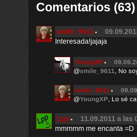
Comentarios (63)
smile_9611
09.09.201
Interesada!jajaja
YoungXP
09.09.2
@
smile_9611
, No so
smile_9611
09.09
@
YoungXP
, Lo sé ca
Lpp
11.09.2011 a las 
mmmmm me encanta =D