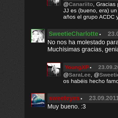
@
Canariito
, Gracias 
JJ es (bueno, era) u
años el grupo ACDC y
SweetieCharlotte
23.
No nos ha molestado para 
Muchísimas gracias, genial
YoungXP
23.09.2
@
SaraLee
, @
Sweeti
os habéis hecho fam
sweeteyes
23.09.2011
Muy bueno. :3