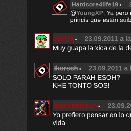
Hardcore4life19
@
YoungXP
, Ya pero 
princis que están sui
adri13
23.09.2011 a l
Muy guapa la xica de la d
Ikorsch
23.09.2011 a 
SOLO PARAH ESOH?
KHE TONTO SOS!
blackholesun
23.09.2
Yo prefiero pensar en lo q
vida