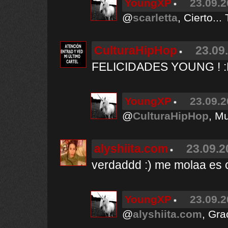
YoungXP
23.09.2
@
scarletta
, Cierto... 
CulturaHipHop
23.09
FELICIDADES YOUNG ! 
YoungXP
23.09.2
@
CulturaHipHop
, M
alyshiita.com
23.09.2
verdaddd :) me molaa es c
YoungXP
23.09.2
@
alyshiita.com
, Gra