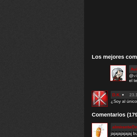
Los mejores com
Avi
@
v
el t
D.K.
23.
¿Soy al único
Comentarios (179
almiranteO
jajajajajajaj b