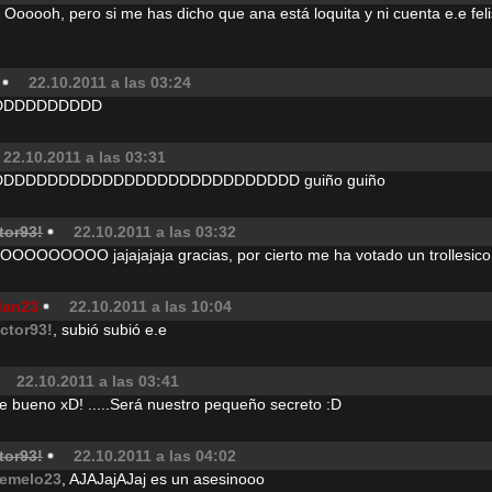
, Oooooh, pero si me has dicho que ana está loquita y ni cuenta e.e fel
22.10.2011 a las 03:24
DDDDDDDDDD
22.10.2011 a las 03:31
DDDDDDDDDDDDDDDDDDDDDDDDDDD guiño guiño
tor93!
22.10.2011 a las 03:32
OOOOOOOOO jajajajaja gracias, por cierto me ha votado un trollesico
dan23
22.10.2011 a las 10:04
ictor93!
, subió subió e.e
22.10.2011 a las 03:41
Que bueno xD! .....Será nuestro pequeño secreto :D
tor93!
22.10.2011 a las 04:02
emelo23
, AJAJajAJaj es un asesinooo