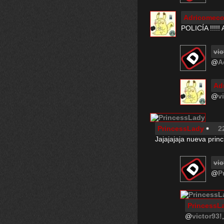
Adricomec
POLICÍA !!!!
vic
@
A
Ad
@
v
PrincessLady
2
Jajajajaja nueva princ
vic
@
P
PrincessL
@
victor93!