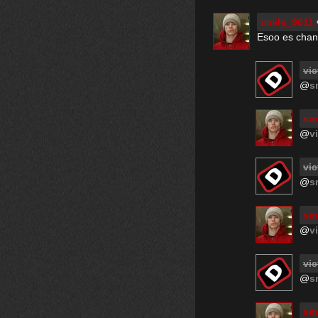
smile_9611
Esoo es chan
vic
@
s
sm
@
v
vic
@
s
sm
@
v
vic
@
s
sm