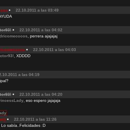
ocos
22.10.2011 a las 03:49
! AYUDA
tor93!
22.10.2011 a las 04:02
dricomecocos
, perrera ajajajaj
ricomecocos
22.10.2011 a las 04:03
ictor93!
, XDDDD
2.10.2011 a las 04:19
ipal?
tor93!
22.10.2011 a las 04:20
rincessLady
, eso espero jajajaja
ady
22.10.2011 a las 11:26
, Lo sabía..Felicidades :D