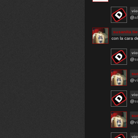
vic
@
a
susanita ti
con la cara d
vic
@
s
sus
@
v
vic
@
s
sus
@
v
vic