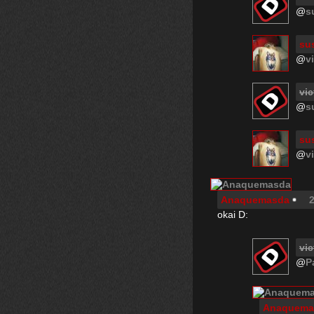
@
s
sus
@
v
vic
@
s
sus
@
v
Anaquemasda
2
okai D:
vic
@
P
Anaquema