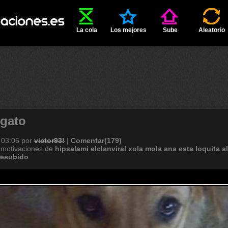
La cola
Los mejores
Sube
Aleatorio
 gato
 03:06
por
victor93!
|
Comentar(179)
smotivaciones de
hipsalami
elclanviral
xola
mola
ana
esta
loquita
a
resubido