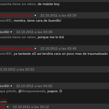
usanita tiene un raton
, de malote boy
anita tiene un raton
22.10.2011 a las 03:35
ictor93!
, mentira, tiene cara de buenillo!
tor93!
22.10.2011 a las 03:38
usanita tiene un raton
, porque me lo tiré
anita tiene un raton
22.10.2011 a las 03:40
ictor93!
, ya tardaste xD asi tendria cara un poco mas de traumatizado
2.10.2011 a las 03:22
tor93!
22.10.2011 a las 04:02
apa pitufo
, @
Anaquemasda
, juapos :D
sda
22.10.2011 a las 10:12