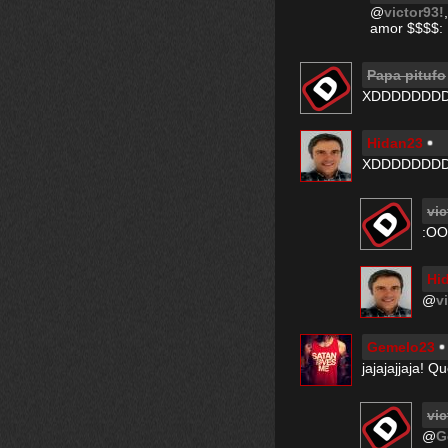
@
victor93!
amor $$$$:
Papa pitufo
XDDDDDDD
Hidan23
XDDDDDDDD
vic
:OO
Hi
@
v
Gemelo23
jajajajjaja! 
vic
@
G