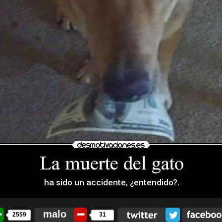
malo
2559
31