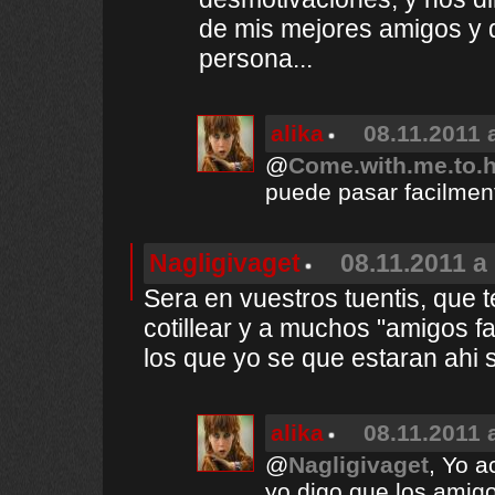
de mis mejores amigos y 
persona...
alika
08.11.2011 
@
Come.with.me.to.h
puede pasar facilmen
Nagligivaget
08.11.2011 a 
Sera en vuestros tuentis, que t
cotillear y a muchos "amigos fa
los que yo se que estaran ahi 
alika
08.11.2011 
@
Nagligivaget
, Yo 
yo digo que los amig