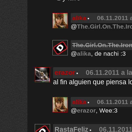
alika
06.11.2011 
@
The.Girl.On.The.Ir
The.Girl.On.The.Iro
@
alika
, de nachi :3
erazor
06.11.2011 a l
al fin alguien que piensa 
alika
06.11.2011 
@
erazor
, Wee:3
RastaFeliz
06.11.2011