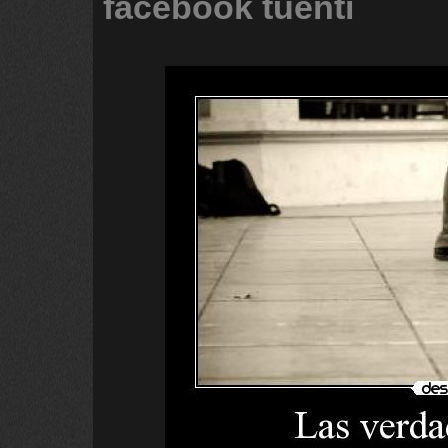
facebook
tuenti