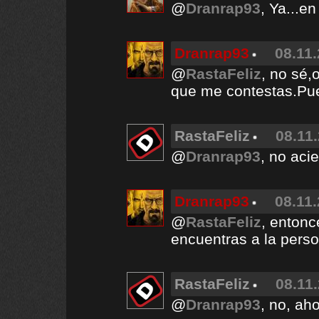
@
Dranrap93
, Ya...e
Dranrap93
08.11.
@
RastaFeliz
, no sé,
que me contestas.Pue
RastaFeliz
08.11.
@
Dranrap93
, no acie
Dranrap93
08.11.
@
RastaFeliz
, entonc
encuentras a la perso
RastaFeliz
08.11.
@
Dranrap93
, no, ah