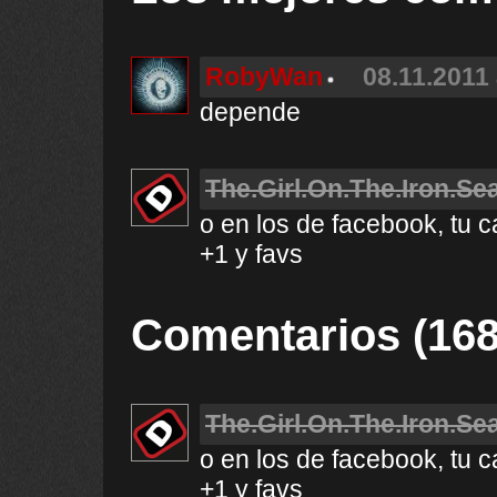
RobyWan
08.11.2011 
depende
The.Girl.On.The.Iron.Se
o en los de facebook, tu c
+1 y favs
Comentarios (168
The.Girl.On.The.Iron.Se
o en los de facebook, tu c
+1 y favs