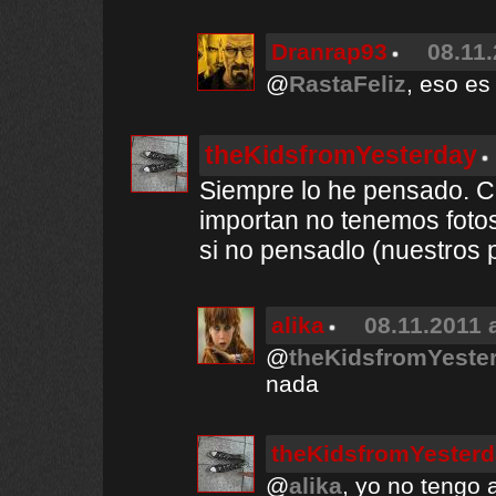
Dranrap93
08.11.
@
RastaFeliz
, eso e
theKidsfromYesterday
Siempre lo he pensado. C
importan no tenemos fotos
si no pensadlo (nuestros p
alika
08.11.2011 
@
theKidsfromYeste
nada
theKidsfromYester
@
alika
, yo no tengo