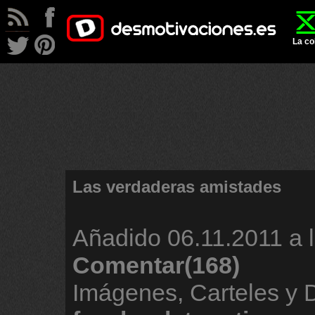
La co
Las verdaderas amistades
Añadido
06.11.2011 a 
Comentar(168)
Imágenes, Carteles y 