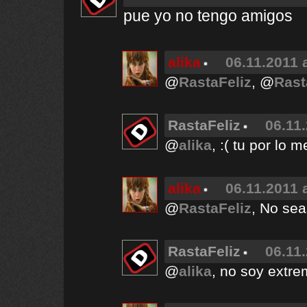
pue yo no tengo amigos
alika
06.11.2011 
@
RastaFeliz
, @
Rast
RastaFeliz
06.11.
@
alika
, :( tu por lo 
alika
06.11.2011 
@
RastaFeliz
, No sea
RastaFeliz
06.11.
@
alika
, no soy extre