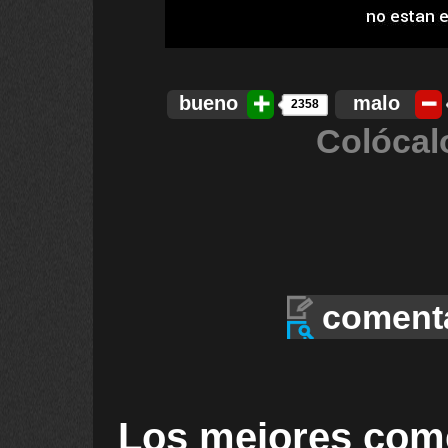
bueno
malo
2358
Colócal
coment
Los mejores com