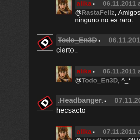
alika
06.11.2011 
@
RastaFeliz
, Amigos
ninguno no es raro.
Todo_En3D
06.11.201
cierto..
alika
06.11.2011 
@
Todo_En3D
, ^_*
.Headbanger.
07.11.2
hecsacto
alika
07.11.2011 