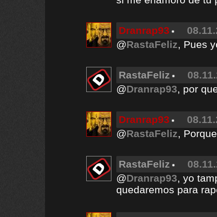
Dranrap93
08.11.
@
RastaFeliz
, Pues y
RastaFeliz
08.11.
@
Dranrap93
, por qu
Dranrap93
08.11.
@
RastaFeliz
, Porqu
RastaFeliz
08.11.
@
Dranrap93
, yo tam
quedaremos para rape