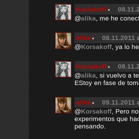
Korsakoff
08.11.
@
alika
, me he conec
alika
08.11.2011 
@
Korsakoff
, ya lo h
Korsakoff
08.11.
@
alika
, si vuelvo a 
EStoy en fase de tom
alika
09.11.2011 
@
Korsakoff
, Pero n
experimentos que hace
pensando.