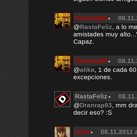
Dranrap93
08.11.
@
RastaFeliz
, a lo me
amistades muy alto...
Capaz.
Dranrap93
08.11.
@
alika
, 1 de cada 6
excepciones.
RastaFeliz
08.11.
@
Dranrap93
, mm dra
decir eso? :S
alika
08.11.2011 