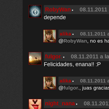
RobyWan
08.11.2011 
depende
alika
08.11.2011 
@
RobyWan
, no es ha
fulgor.
08.11.2011 a l
Felicidades, enana!! :P
alika
08.11.2011 
@
fulgor.
, juas gracia
night_nana
08.11.201