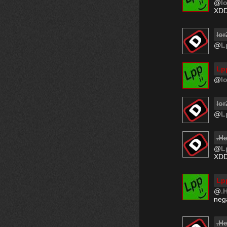
@
lo
XD
lor
@
L
Lp
@
lo
lor
@
L
.H
@
L
XD
Lp
@
.
neg
.H