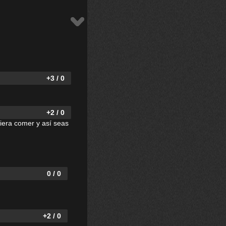
+3 / 0
+2 / 0
uiera comer y así seas
0 / 0
+2 / 0