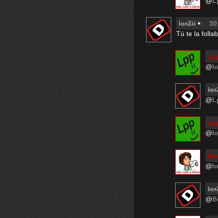
@
L
lorZii
30
Tú te la folla
Lp
@
lo
lor
@
L
Lp
@
lo
Be
@
lo
lor
@
B