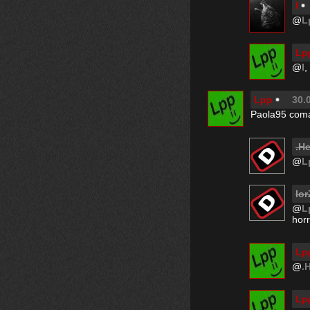
I
@
L
Lp
@
I
,
Lpp
30.
Paola95 coma
.H
@
L
lor
@
L
horr
Lp
@
.
Lp