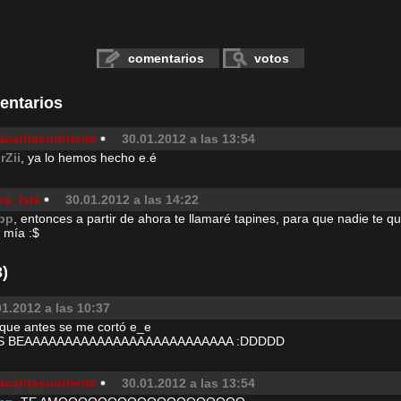
comentarios
votos
entarios
acaritasonriente
30.01.2012 a las 13:54
rZii
, ya lo hemos hecho e.é
ra_isla
30.01.2012 a las 14:22
pp
, entonces a partir de ahora te llamaré tapines, para que nadie te q
 mía :$
)
01.2012 a las 10:37
que antes se me cortó e_e
S BEAAAAAAAAAAAAAAAAAAAAAAAAAA :DDDDD
acaritasonriente
30.01.2012 a las 13:54