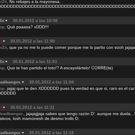
rZii
, No rebajes a la mayonesa..
DDDDDDDDDDDDDDDDDDDDDDDDDDDDDDDDDDDDDDDDDDDDD
Zii
30.01.2012 a las 10:58
pp
, Qué paaasa? xDDD!!!
p
30.01.2012 a las 11:00
rZii
, que ya no me lo puede comer porque me lo partio con ezoh jajajaj
Zii
30.01.2012 a las 11:01
pp
, Que te has partido el toto!? A escayolártelo! CORRE(te)
eadbanger.
30.01.2012 a las 11:04
pp
, jajjaj que te den XDDDDDD pues la verdad es que si, raro es el car
DDDDDD
p
30.01.2012 a las 11:11
Headbanger.
, jajajajjjaja sabes que tengo razón D': aunque me duela..
ativos, losh mamonesh de desmo trolls D:
eadbanger.
30.01.2012 a las 11:16