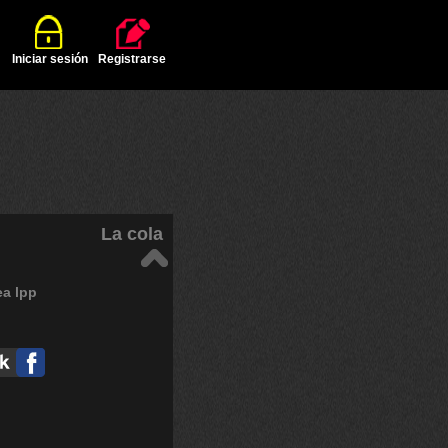
Iniciar sesión
Registrarse
La cola
ea
lpp