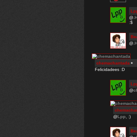
Lp
@
.
:$
Be
@
.
chemachantada
Felicidadees :D
Lp
@
c
chemacha
@
Lpp
, :)
Be