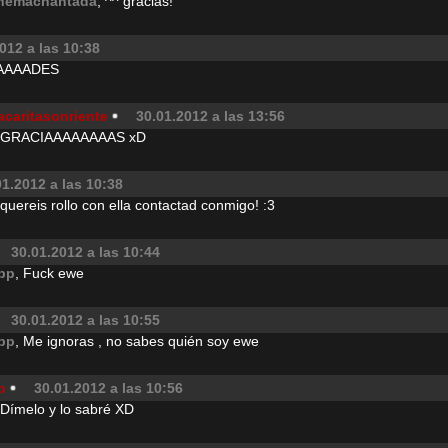
hemachantada
, ^^ gracias!
012 a las 10:38
AAAADES
acaritasonriente
30.01.2012 a las 13:56
, GRACIAAAAAAAAS xD
01.2012 a las 10:38
 quereis rollo con ella contactad conmigo! :3
30.01.2012 a las 10:44
pp
, Fuck ewe
30.01.2012 a las 10:55
pp
, Me ignoras , no sabes quién soy ewe
p
30.01.2012 a las 10:56
 Dímelo y lo sabré XD