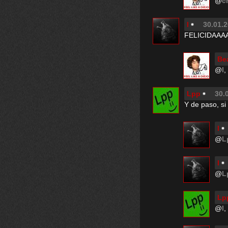
@
c
I
30.01.2
FELICIDAAA
Be
@
I
Lpp
30.
Y de paso, si
I
@
L
I
@
L
Lp
@
I
,