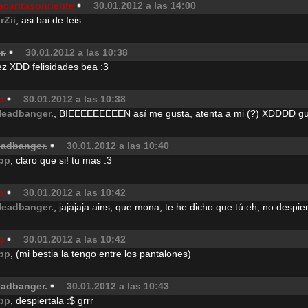
acaritasonriente
30.01.2012 a las 14:00
rZii
, asi bai de feis
r.
30.01.2012 a las 10:38
vez XDD felisidades bea :3
p
30.01.2012 a las 10:38
Headbanger.
, BIEEEEEEEEEN así me gusta, atenta a mi (?) XDDDD g
eadbanger.
30.01.2012 a las 10:40
pp
, claro que si! tu mas :3
p
30.01.2012 a las 10:42
Headbanger.
, jajajaja ains, que mona, te he dicho que tú eh, no despie
p
30.01.2012 a las 10:42
pp
, (mi bestia la tengo entre los pantalones)
eadbanger.
30.01.2012 a las 10:43
pp
, despiertala :$ grrr