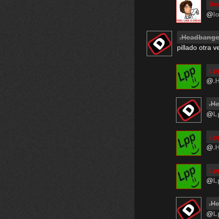
Be
@
lo
.Headbange
pillado otra 
Lp
@
.
.H
@
L
Lp
@
.
Lp
@
L
.H
@
L