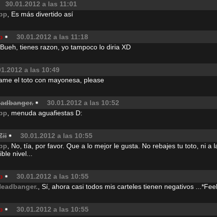
30.01.2012 a las 11:01
pp
, Es más divertido así
p
30.01.2012 a las 11:18
 Bueh, tienes razon, yo tampoco lo diria XD
01.2012 a las 10:49
me el toto con mayonesa, please
eadbanger.
30.01.2012 a las 10:52
pp
, menuda aguafiestas D:
Zii
30.01.2012 a las 10:55
pp
, No, tía, por favor. Que a lo mejor le gusta. No rebajes tu toto, ni 
ible nivel...
p
30.01.2012 a las 10:55
Headbanger.
, Sí, ahora casi todos mis carteles tienen negativos ...*Fee
p
30.01.2012 a las 10:55