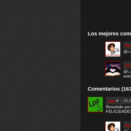
Los mejores com
Be
@
lo
lau
@
L
solo
Comentarios (163
Lpp
30.
Resubido por
FELICIDADE
Be