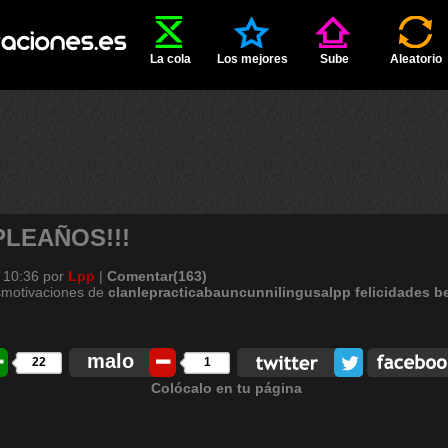
La cola
Los mejores
Sube
Aleatorio
PLEAÑOS!!!
 10:36
por
Lpp
|
Comentar(163)
smotivaciones de
clanlepracticabauncunnilingusalpp
felicidades
b
malo
22
1
Colócalo en tu página