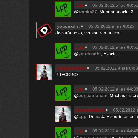
Lpp
05.02.2012 a las 00:5
@
wonka27
, Muaaaaaaack! :3
youdeadht
05.02.2012 a las 00:25
declarár sexo, version romantica.
Lpp
05.02.2012 a las 00:5
@
youdeadht
, Exacto :)
borjaabraham
05.02.2012 a las 04:
PRECIOSO.
Lpp
05.02.2012 a las 04:3
@
borjaabraham
, Muchas gracias
borjaabraham
05.02.2012 
@
Lpp
, De nada y suerte es es
Lpp
05.02.2012 a las 04:4
@
borjaabraham
, jajajajaaj el 