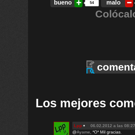
bueno
malo
54
Colócal
coment
Los mejores com
Lpp
06.02.2012 a las 08:2
@
Ayame
, *O* Mil gracias.