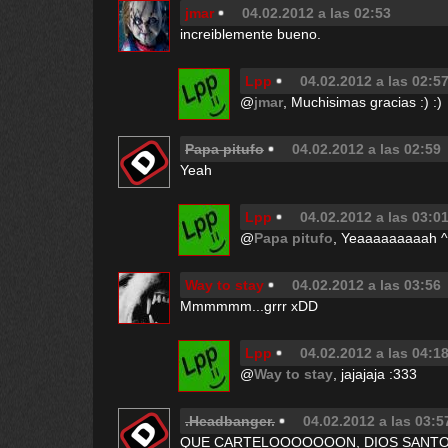
jmar
04.02.2012 a las 02:53
increiblemente bueno.
Lpp
04.02.2012 a las 02:5
@
jmar
, Muchisimas gracias :) :)
Papa pitufo
04.02.2012 a las 02:59
Yeah
Lpp
04.02.2012 a las 03:0
@
Papa pitufo
, Yeaaaaaaaaah ^
Way to stay
04.02.2012 a las 03:56
Mmmmmm...grrr xDD
Lpp
04.02.2012 a las 04:1
@
Way to stay
, jajajaja :333
.Headbanger.
04.02.2012 a las 03:5
QUE CARTELOOOOOOON, DIOS SANT