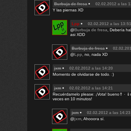
Burbuja de fresa
02.02.2012 a las 1
Y las piernas XD
Lpp
02.02.2012 a las 13:5
@
Burbuja de fresa
, Debería ha
asi XDD
Burbuja de fresa
02.02.201
@
Lpp
, no, nada XD
jxm
02.02.2012 a las 14:20
Momento de olvidarse de todo. :)
jxm
02.02.2012 a las 14:21
Recuérdamelo please: ¡Vota! bueno⇑ · ⇓m
veces en 10 minutos!
jxm
02.02.2012 a las 14:23
@
jxm
, Ahooora sí.