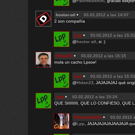
@
PalomitasRisi
, gracias dskjfdh
hector atl
03.02.2012 a las 14:07
2 son compañía
Lpp
03.02.2012 a las 15:3
@
hector atl
, si :)
Hidan23
03.02.2012 a las 15:15
mola un cacho Lpsoe!
Lpp
03.02.2012 a las 15:3
@
Hidan23
, JAJAJAJAJ qué orig
Lpp
03.02.2012 a las 15:24
QUE SIIIIIIIII, QUE LO CONFIESO, QUE L
PalomitasRisi
03.02.2012 a
@
Lpp
, JAJAJAJAJAJAAJAJA que