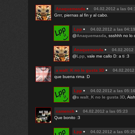
Anaquemasda
04.02.2012 a las 04:
Grrr, piernas al fin y al cabo.
Lpp
04.02.2012 a las 04:1
@
Anaquemasda
, ssshhh no lo 
Anaquemasda
04.02.2012 
@
Lpp
, vale me callo D: a ti :3
a walt_K no le gusta 3D
04.02.2012
que buena rima :D
Lpp
04.02.2012 a las 05:1
@
a walt_K no le gusta 3D
, Ais
camench
04.02.2012 a las 05:23
Que bonito :3
Lpp
04.02.2012 a las 05:2