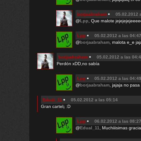
borjaabraham
05.02.2012 
@
Lpp
, Que malote jejejejejeeee
Lpp
05.02.2012 a las 04:4
@
borjaabraham
, malota e_e jaj
borjaabraham
05.02.2012 a las 04:
Perdón xDD,no sabía
Lpp
05.02.2012 a las 04:4
@
borjaabraham
, jajaja no pas
Edual_11
05.02.2012 a las 05:14
Gran cartel¡ :D
Lpp
06.02.2012 a las 08:2
@
Edual_11
, Muchiiisimas gracia