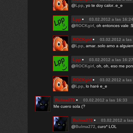
@
Lpp
, yo te doy calor..e_e
Lpp
03.02.2012 a las 16:2
@
ROCKgirl
, oh entonces vale 
ROCKgirl
03.02.2012 a las
@
Lpp
, amar..solo amo a alguien
Lpp
03.02.2012 a las 16:2
@
ROCKgirl
, oh, oh, eso me pon
ROCKgirl
03.02.2012 a las
@
Lpp
, lo haré e_e
Bulma272
03.02.2012 a las 16:33
Me cuero sola (?
Bulma272
03.02.2012 a la
@
Bulma272
, curo* LOL