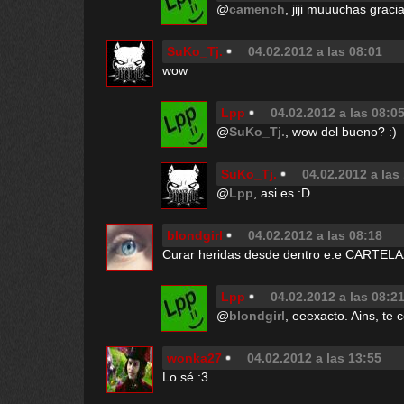
@
camench
, jiji muuuchas graci
SuKo_Tj.
04.02.2012 a las 08:01
wow
Lpp
04.02.2012 a las 08:0
@
SuKo_Tj.
, wow del bueno? :)
SuKo_Tj.
04.02.2012 a las
@
Lpp
, asi es :D
blondgirl
04.02.2012 a las 08:18
Curar heridas desde dentro e.e CARTEL
Lpp
04.02.2012 a las 08:2
@
blondgirl
, eeexacto. Ains, te
wonka27
04.02.2012 a las 13:55
Lo sé :3