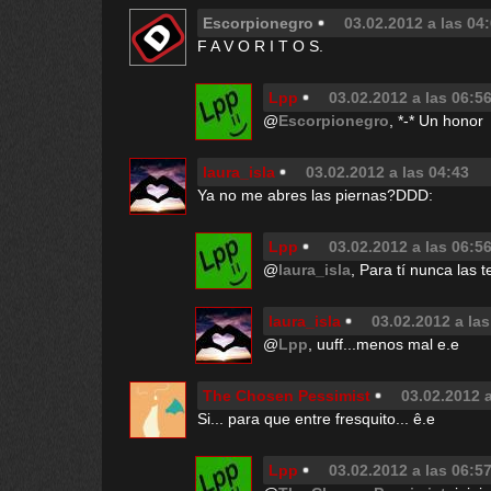
Escorpionegro
03.02.2012 a las 04
F A V O R I T O S.
Lpp
03.02.2012 a las 06:5
@
Escorpionegro
, *-* Un honor
laura_isla
03.02.2012 a las 04:43
Ya no me abres las piernas?DDD:
Lpp
03.02.2012 a las 06:5
@
laura_isla
, Para tí nunca las 
laura_isla
03.02.2012 a las
@
Lpp
, uuff...menos mal e.e
The Chosen Pessimist
03.02.2012 a
Si... para que entre fresquito... ê.e
Lpp
03.02.2012 a las 06:5