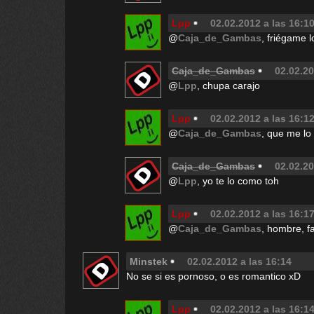
Lpp
02.02.2012 a las 16:1
@
Caja_de_Gambas
, friégame l
Caja_de_Gambas
02.02.20
@
Lpp
, chupa carajo
Lpp
02.02.2012 a las 16:1
@
Caja_de_Gambas
, que me lo
Caja_de_Gambas
02.02.20
@
Lpp
, yo te lo como toh
Lpp
02.02.2012 a las 16:1
@
Caja_de_Gambas
, hombre, f
Minstek
02.02.2012 a las 16:14
No se si es pornoso, o es romantico xD
Lpp
02.02.2012 a las 16:1