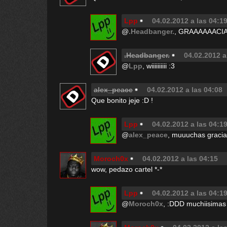
Lpp
04.02.2012 a las 04:1
@
.Headbanger.
, GRAAAAAACIAS
.Headbanger.
04.02.2012 a
@
Lpp
, wiiiiiiiiii :3
alex_peace
04.02.2012 a las 04:08
Que bonito jeje :D !
Lpp
04.02.2012 a las 04:1
@
alex_peace
, muuuchas gracia
Moroch0x
04.02.2012 a las 04:15
wow, pedazo cartel *-*
Lpp
04.02.2012 a las 04:1
@
Moroch0x
, :DDD muchiisimas