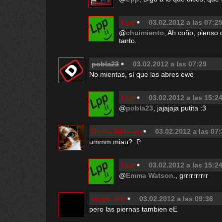
Lpp
03.02.2012 a las 07:2
@
chuimiento
, Ah coño, pienso
tanto.
pobla23
03.02.2012 a las 07:29
No mientas, sí que las abres ewe
Lpp
03.02.2012 a las 15:2
@
pobla23
, jajajaja putita :3
Emma Watson.
03.02.2012 a las 07
ummm miau? :P
Lpp
03.02.2012 a las 15:2
@
Emma Watson.
, grrrrrrrrrr
angie_jett
03.02.2012 a las 09:36
pero las piernas tambien eE