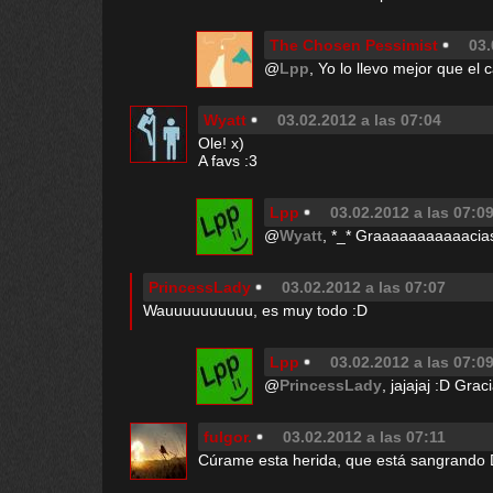
The Chosen Pessimist
03.
@
Lpp
, Yo lo llevo mejor que el 
Wyatt
03.02.2012 a las 07:04
Ole! x)
A favs :3
Lpp
03.02.2012 a las 07:0
@
Wyatt
, *_* Graaaaaaaaaaacia
PrincessLady
03.02.2012 a las 07:07
Wauuuuuuuuuu, es muy todo :D
Lpp
03.02.2012 a las 07:0
@
PrincessLady
, jajajaj :D Gra
fulgor.
03.02.2012 a las 07:11
Cúrame esta herida, que está sangrando D: 