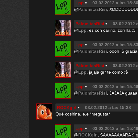
Lpp
03.02.2012 a las 15:3
@
PalomitasRisi
, XDDDDDDDDDD
PalomitasRisi
03.02.2012 a
@
Lpp
, es con cariño, zorrilla :3
Lpp
03.02.2012 a las 15:3
@
PalomitasRisi
, oooh :$ gracia
PalomitasRisi
03.02.2012 a
@
Lpp
, jajaja grr te como :$
Lpp
03.02.2012 a las 15:4
@
PalomitasRisi
, JAJAJA guaaa
ROCKgirl
03.02.2012 a las 15:38
Qué coshina..e.e *megusta*
Lpp
03.02.2012 a las 15:4
@
ROCKgirl
, SAAAAAAAARA :) gu