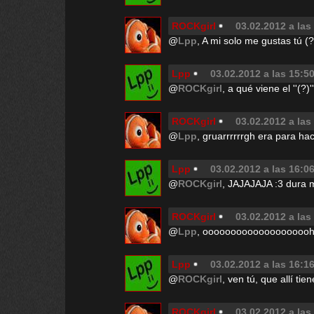
ROCKgirl
03.02.2012 a las
@
Lpp
, A mi solo me gustas tú
Lpp
03.02.2012 a las 15:5
@
ROCKgirl
, a qué viene el ''(?)
ROCKgirl
03.02.2012 a las
@
Lpp
, gruarrrrrrgh era para ha
Lpp
03.02.2012 a las 16:0
@
ROCKgirl
, JAJAJAJA :3 dura 
ROCKgirl
03.02.2012 a las
@
Lpp
, ooooooooooooooooooohr
Lpp
03.02.2012 a las 16:1
@
ROCKgirl
, ven tú, que allí ti
ROCKgirl
03.02.2012 a las