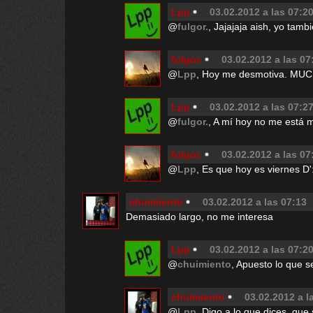
Lpp
03.02.2012 a las 07:2
@
fulgor.
, Jajajaja aish, yo tamb
fulgor.
03.02.2012 a las 07
@
Lpp
, Hoy me desmotiva. MU
Lpp
03.02.2012 a las 07:2
@
fulgor.
, A mí hoy no me está 
fulgor.
03.02.2012 a las 07
@
Lpp
, Es que hoy es viernes D'
chuimiento
03.02.2012 a las 07:13
Demasiado largo, no me interesa
Lpp
03.02.2012 a las 07:2
@
chuimiento
, Apuesto lo que s
chuimiento
03.02.2012 a l
@
Lpp
, Digo a lo que dices, qu