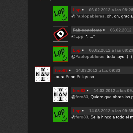
Lpp
06.02.2012 a las 08:2
@
Pablopableras
, oh, oh, graci
Pablopableras
06.02.2012 
@
Lpp
, *.....*
Lpp
06.02.2012 a las 08:2
@
Pablopableras
, todo tuyo :) :)
fero83
14.03.2012 a las 09:33
Laura Pene Peligroso
fero83
14.03.2012 a las 09
@
fero83
, Quiere que abras las 
Lpp
14.03.2012 a las 09:3
@
fero83
, Se la hinco a todo el