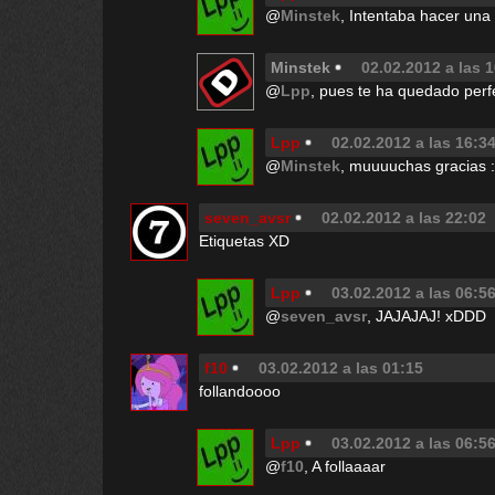
@
Minstek
, Intentaba hacer una
Minstek
02.02.2012 a las 
@
Lpp
, pues te ha quedado perf
Lpp
02.02.2012 a las 16:3
@
Minstek
, muuuuchas gracia
seven_avsr
02.02.2012 a las 22:02
Etiquetas XD
Lpp
03.02.2012 a las 06:5
@
seven_avsr
, JAJAJAJ! xDDD
f10
03.02.2012 a las 01:15
follandoooo
Lpp
03.02.2012 a las 06:5
@
f10
, A follaaaar