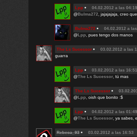
Lpp
04.02.2012 a las 04:1
@
Bulma272
, jajajajaja, creo q
Bulma272
04.02.2012 a la
@
Lpp
, pues tengo dos manos
The Ls Sucessor
03.02.2012 a las 
guarra
Lpp
03.02.2012 a las 16:5
@
The Ls Sucessor
, tú mas
The Ls Sucessor
03.02.20
@
Lpp
, oish que bonito :$
Lpp
04.02.2012 a las 01:4
@
The Ls Sucessor
, ya sabes, 
Rebeca_93
03.02.2012 a las 16:53