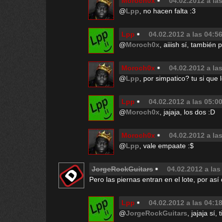
Moroch0x
04.02.2012 a la
@
Lpp
, no hacen falta :3
Lpp
04.02.2012 a las 04:5
@
Moroch0x
, aiiish sí, también 
Moroch0x
04.02.2012 a la
@
Lpp
, por simpatico? tu si que
Lpp
04.02.2012 a las 05:0
@
Moroch0x
, jajaja, los dos :D
Moroch0x
04.02.2012 a la
@
Lpp
, vale empaate :$
JorgeRockGuitars
04.02.2012 a las
Pero las piernas entran en el lote, por así 
Lpp
04.02.2012 a las 04:1
@
JorgeRockGuitars
, jajaja sí,