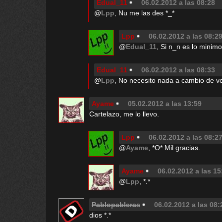
Edual_11
06.02.2012 a las 08:28
@
Lpp
, Nu me las des *_*
Lpp
06.02.2012 a las 08:2
@
Edual_11
, Si n_n es lo minimo
Edual_11
06.02.2012 a las 08:33
@
Lpp
, No necesito nada a cambio de vot
Ayame
05.02.2012 a las 13:59
Cartelazo, me lo llevo.
Lpp
06.02.2012 a las 08:2
@
Ayame
, *O* Mil gracias.
Ayame
06.02.2012 a las 15
@
Lpp
, *.*
Pablopableras
06.02.2012 a las 08:
dios *.*