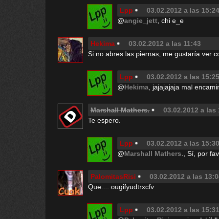
Lpp
03.02.2012 a las 15:2
@
angie_jett
, chi e_e
Hekima
03.02.2012 a las 11:43
Si no abres las piernas, me gustaría ver 
Lpp
03.02.2012 a las 15:2
@
Hekima
, jajajajaja mal encam
Marshall Mathers.
03.02.2012 a las
Te espero.
Lpp
03.02.2012 a las 15:3
@
Marshall Mathers.
, Sí, por fav
PalomitasRisi
03.02.2012 a las 13:
Que.... ougifyudtrxcfv
Lpp
03.02.2012 a las 15:3