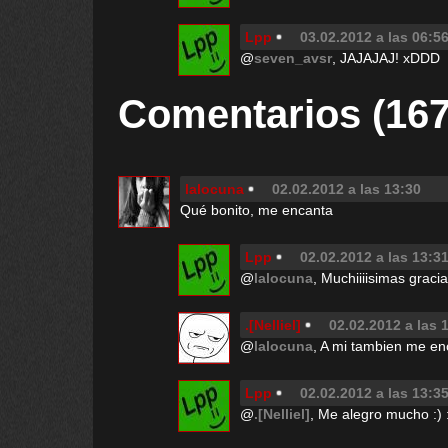
Lpp
03.02.2012 a las 06:5
@
seven_avsr
, JAJAJAJ! xDDD
Comentarios (167
lalocuna
02.02.2012 a las 13:30
Qué bonito, me encanta
Lpp
02.02.2012 a las 13:3
@
lalocuna
, Muchiiiisimas gracia
.[Nelliel]
02.02.2012 a las 
@
lalocuna
, A mi tambien me en
Lpp
02.02.2012 a las 13:3
@
.[Nelliel]
, Me alegro mucho :) 