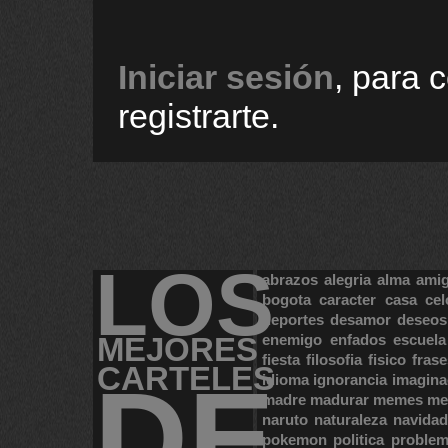
Iniciar sesión
, para 
registrarte.
LOS
abrazos
alegria
alma
ami
bogota
caracter
casa
cel
deportes
desamor
deseos
MEJORES
enemigo
enfados
escuela
fiesta
filosofia
fisico
frase
CARTELES
DE
idioma
ignorancia
imagina
madre
madurar
memes
me
naruto
naturaleza
navidad
pokemon
politica
proble