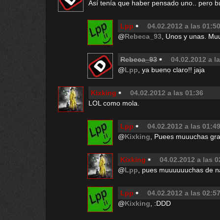
Así tenía que haber pensado uno.. pero bu
Lpp
04.02.2012 a las 01:5
@
Rebeca_93
, Unos y unas. Muu
Rebeca_93
04.02.2012 a l
@
Lpp
, ya bueno claro!! jaja
Kixking
04.02.2012 a las 01:36
LOL como mola.
Lpp
04.02.2012 a las 01:4
@
Kixking
, Puees muuuchas gra
Kixking
04.02.2012 a las 0
@
Lpp
, pues muuuuuuchas de n
Lpp
04.02.2012 a las 02:5
@
Kixking
, :DDD