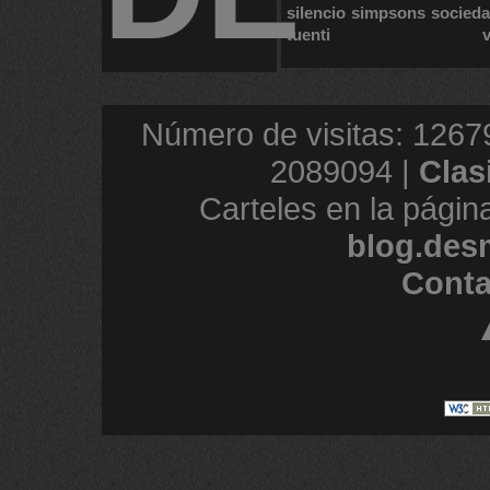
silencio
simpsons
socied
tuenti
Número de visitas: 1267
2089094 |
Clas
Carteles en la págin
blog.des
Conta