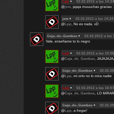
Lpp
02.02.2012 a las 14:2
@
jxm
, jajaja muuuchas gracias :
jxm
02.02.2012 a las 14:24
@
Lpp
, No es nada. xD
Caja_de_Gambas
02.02.2012 a las 
Vale, enseñame to lo negro
Lpp
02.02.2012 a las 15:5
@
Caja_de_Gambas
, JAJAJAJAJ
Caja_de_Gambas
02.02.20
@
Lpp
, mi orto no lo mira nadie
Lpp
02.02.2012 a las 16:0
@
Caja_de_Gambas
, LO MIRA
Caja_de_Gambas
02.02.20
@
Lpp
, a fregar!