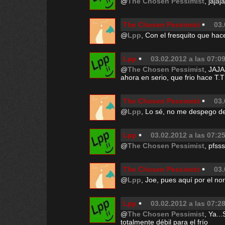
@
The Chosen Pessimist
, jaja
The Chosen Pessimist
03.
@
Lpp
, Con el fresquito que hac
Lpp
03.02.2012 a las 07:0
@
The Chosen Pessimist
, JAJA
ahora en serio, que frio hace T.T
The Chosen Pessimist
03.
@
Lpp
, Lo sé, no me despego d
Lpp
03.02.2012 a las 07:2
@
The Chosen Pessimist
, pfss
The Chosen Pessimist
03.
@
Lpp
, Joe, pues aquí por el no
Lpp
03.02.2012 a las 07:2
@
The Chosen Pessimist
, Ya..
totalmente débil para el frío