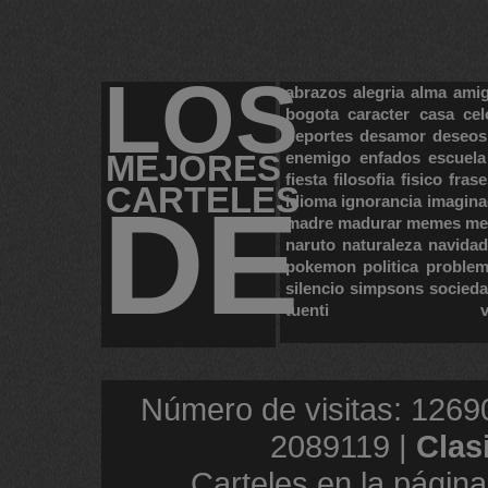
LOS
abrazos
alegria
alma
ami
bogota
caracter
casa
cel
deportes
desamor
deseos
MEJORES
enemigo
enfados
escuela
fiesta
filosofia
fisico
frase
CARTELES
DE
idioma
ignorancia
imagina
madre
madurar
memes
me
naruto
naturaleza
navidad
pokemon
politica
proble
silencio
simpsons
socied
tuenti
Número de visitas: 1269
2089119 |
Clas
Carteles en la página