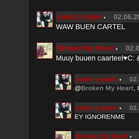
yopis y yopis
02.06.2
WAW BUEN CARTEL
Broken My Heart
02.
Muuy buuen caarteel♥C: &
yopis y yopis
02.
@
Broken My Heart
,
yopis y yopis
02.
EY IGNORENME
Broken My Heart