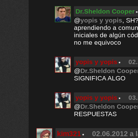
Dr.Sheldon Cooper
@
yopis y yopis
, SH
aprendiendo a comun
iniciales de algún có
no me equivoco
yopis y yopis
02.
@
Dr.Sheldon Coope
SIGNIFICA ALGO
yopis y yopis
03.
@
Dr.Sheldon Coope
RESPUESTAS
kim321
02.06.2012 a 