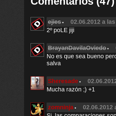
Comentarios (47)
ejies
02.06.2012 a las
2º poLE jiji
BrayanDavilaOviedo
No es que sea bueno pero
salva
Sheresade
02.06.2012
Mucha razón ;) +1
zomninja
02.06.2012 
Si, las comparaciones son