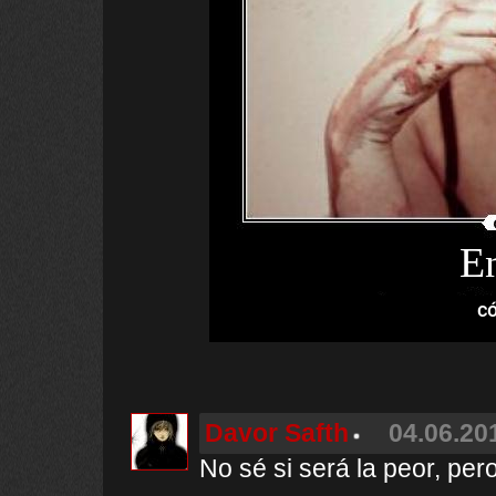
E
có
Davor Safth
04.06.20
No sé si será la peor, per