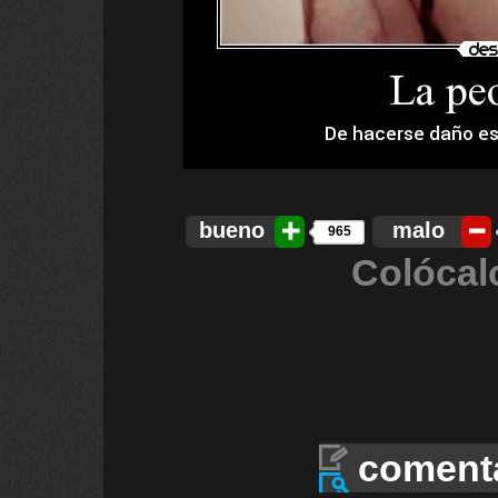
bueno
malo
965
Colócal
coment