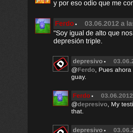
y por eso odio que me com
Ferdo
03.06.2012 a la
"Soy igual de alto que no
depresión triple.
depresivo
03.06.
@
Ferdo
, Pues ahora
guay.
Ferdo
03.06.2012
@
depresivo
, My tes
that.
depresivo
03.06.