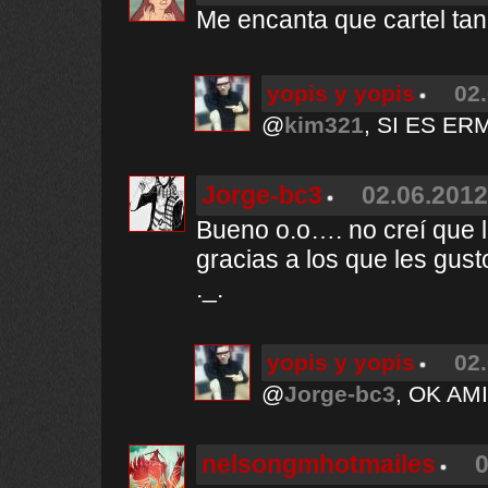
Me encanta que cartel ta
yopis y yopis
02.
@
kim321
, SI ES E
Jorge-bc3
02.06.2012
Bueno o.o…. no creí que l
gracias a los que les gust
._.
yopis y yopis
02.
@
Jorge-bc3
, OK AM
nelsongmhotmailes
0