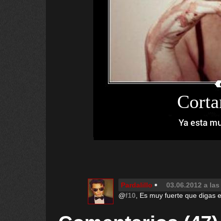
Corta
Ya esta mu
Pardalillo
03.06.2012 a las
@
f10
, Es muy fuerte que digas 