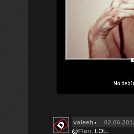
No debí 
valeeh
02.06.201
@
Flan
, LOL.