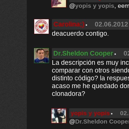
@
yopis y yopis
, eem
Carolina;)
02.06.2012
deacuerdo contigo.
Dr.Sheldon Cooper
0
La descripción es muy in
comparar con otros sien
distinto código? la respue
acaso me he quedado dor
clonadora?
yopis y yopis
02.
@
Dr.Sheldon Coope