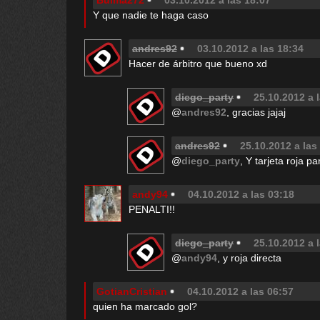
Bulma272
03.10.2012 a las 18:07
Y que nadie te haga caso
andres92
03.10.2012 a las 18:34
Hacer de árbitro que bueno xd
diego_party
25.10.2012 a 
@
andres92
, gracias jajaj
andres92
25.10.2012 a las
@
diego_party
, Y tarjeta roja p
andy94
04.10.2012 a las 03:18
PENALTI!!
diego_party
25.10.2012 a 
@
andy94
, y roja directa
GotianCristian
04.10.2012 a las 06:57
quien ha marcado gol?