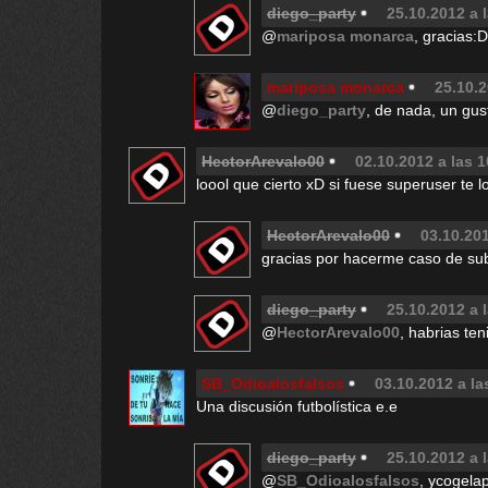
diego_party
25.10.2012 a 
@
mariposa monarca
, gracias:
mariposa monarca
25.10.2
@
diego_party
, de nada, un gust
HectorArevalo00
02.10.2012 a las 1
loool que cierto xD si fuese superuser te 
HectorArevalo00
03.10.201
gracias por hacerme caso de subir
diego_party
25.10.2012 a 
@
HectorArevalo00
, habrias te
SB_Odioalosfalsos
03.10.2012 a la
Una discusión futbolística e.e
diego_party
25.10.2012 a 
@
SB_Odioalosfalsos
, ycogela