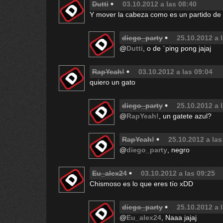
Dutti
03.10.2012 a las 08:40
Y mover la cabeza como es un partido de 
diego_party
25.10.2012 a 
@
Dutti
, o de `ping pong jajaj
RapYeah!
03.10.2012 a las 09:04
quiero un gato
diego_party
25.10.2012 a 
@
RapYeah!
, un gatete azul?
RapYeah!
25.10.2012 a las
@
diego_party
, negro
Eu_alex24
03.10.2012 a las 09:25
Chismoso es lo que eres tío xDD
diego_party
25.10.2012 a 
@
Eu_alex24
, Naaa jajaj