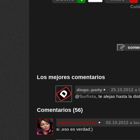
Coló
comen
Los mejores comentarios
diego_party
25.10.2012 a 
@
Surfista
, te alejas hasta la di
Comentarios (56)
mariposa monarca
02.10.2012 a las
si ,eso es verdad;)