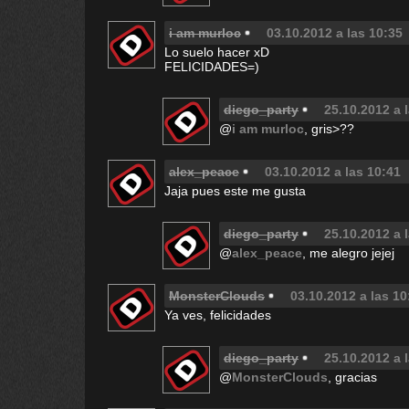
i am murloc
03.10.2012 a las 10:35
Lo suelo hacer xD
FELICIDADES=)
diego_party
25.10.2012 a 
@
i am murloc
, gris>??
alex_peace
03.10.2012 a las 10:41
Jaja pues este me gusta
diego_party
25.10.2012 a 
@
alex_peace
, me alegro jejej
MonsterClouds
03.10.2012 a las 10
Ya ves, felicidades
diego_party
25.10.2012 a 
@
MonsterClouds
, gracias