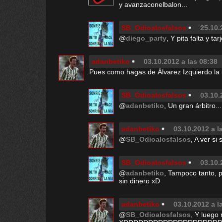
y avanzaconelbalon...
SB_Odioalosfalsos
25.10.
@
diego_party
, Y pita falta y tar
adanbetiko
03.10.2012 a las 08:38
Pues como hagas de Álvarez Izquierdo la ll
SB_Odioalosfalsos
03.10.
@
adanbetiko
, Un gran árbitro...
adanbetiko
03.10.2012 a l
@
SB_Odioalosfalsos
, A ver s
SB_Odioalosfalsos
03.10.
@
adanbetiko
, Tampoco tanto, p
sin dinero xD
adanbetiko
03.10.2012 a l
@
SB_Odioalosfalsos
, Y luego