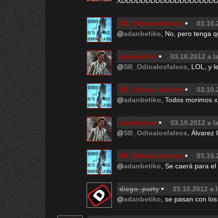
XDDDDDDDDDDDDDDDDDDD
SB_Odioalosfalsos
03.10.
@
adanbetiko
, No, pero tenga 
adanbetiko
03.10.2012 a l
@
SB_Odioalosfalsos
, LOL, y 
SB_Odioalosfalsos
03.10.
@
adanbetiko
, Todos morimos 
adanbetiko
03.10.2012 a l
@
SB_Odioalosfalsos
, Álvarez
SB_Odioalosfalsos
03.10.
@
adanbetiko
, Se caerá para el
diego_party
25.10.2012 a 
@
adanbetiko
, se pasan con los