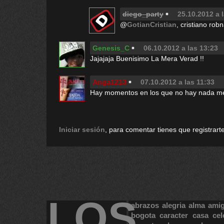
diego_party
25.10.2012 a 
@
GotianCristian
, cristiano rob
Genesis_C
06.10.2012 a las 13:23
Jajajaja Buenisimo La Mera Verad !!
Anga1213
07.10.2012 a las 11:33
Hay momentos en los que no hay nada me
Iniciar sesión
, para comentar tienes que registrarte
LOS
abrazos
alegria
alma
ami
bogota
caracter
casa
cel