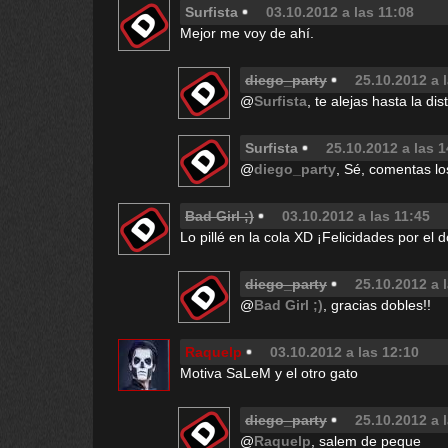
Surfista
03.10.2012 a las 11:08
Mejor me voy de ahí.
diego_party
25.10.2012 a 
@
Surfista
, te alejas hasta la di
Surfista
25.10.2012 a las 1
@
diego_party
, Sé, comentas l
Bad Girl ;)
03.10.2012 a las 11:45
Lo pillé en la cola XD ¡Felicidades por el d
diego_party
25.10.2012 a 
@
Bad Girl ;)
, gracias dobles!!
Raquelp
03.10.2012 a las 12:10
Motiva SaLeM y el otro gato
diego_party
25.10.2012 a 
@
Raquelp
, salem de peque