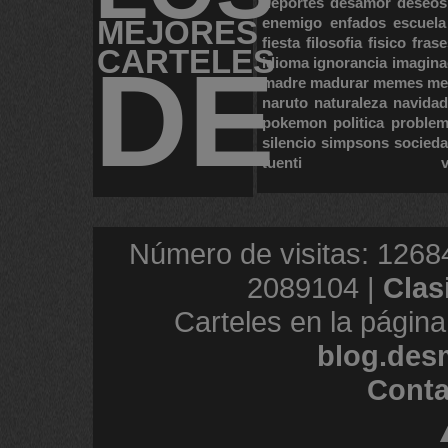
deportes
desamor
deseos
MEJORES
enemigo
enfados
escuela
fiesta
filosofia
fisico
frase
CARTELES
DE
idioma
ignorancia
imagina
madre
madurar
memes
me
naruto
naturaleza
navidad
pokemon
politica
proble
silencio
simpsons
socied
tuenti
Número de visitas: 1268
2089104 |
Clas
Carteles en la página
blog.des
Conta