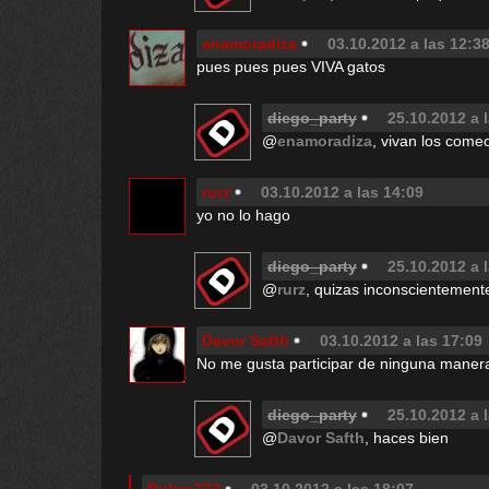
enamoradiza
03.10.2012 a las 12:3
pues pues pues VIVA gatos
diego_party
25.10.2012 a 
@
enamoradiza
, vivan los come
rurz
03.10.2012 a las 14:09
yo no lo hago
diego_party
25.10.2012 a 
@
rurz
, quizas inconscientement
Davor Safth
03.10.2012 a las 17:09
No me gusta participar de ninguna maner
diego_party
25.10.2012 a 
@
Davor Safth
, haces bien