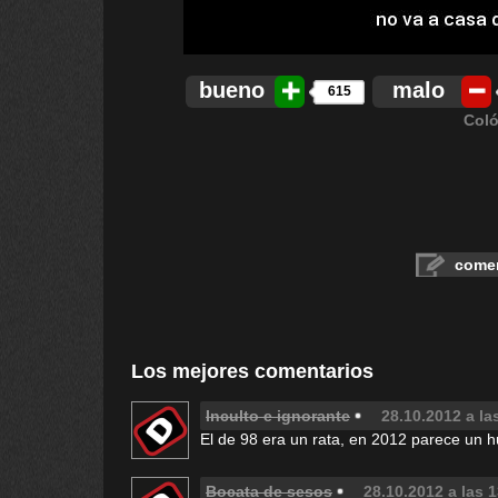
bueno
malo
615
Coló
comen
Los mejores comentarios
Inculto e ignorante
28.10.2012 a la
El de 98 era un rata, en 2012 parece un h
Bocata de sesos
28.10.2012 a las 