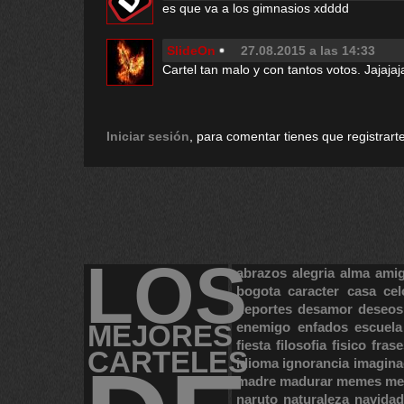
es que va a los gimnasios xdddd
SlideOn
27.08.2015 a las 14:33
Cartel tan malo y con tantos votos. Jajajaj
Iniciar sesión
, para comentar tienes que registrarte
LOS
abrazos
alegria
alma
ami
bogota
caracter
casa
cel
deportes
desamor
deseos
MEJORES
enemigo
enfados
escuela
fiesta
filosofia
fisico
frase
CARTELES
idioma
ignorancia
imagina
madre
madurar
memes
me
naruto
naturaleza
navidad