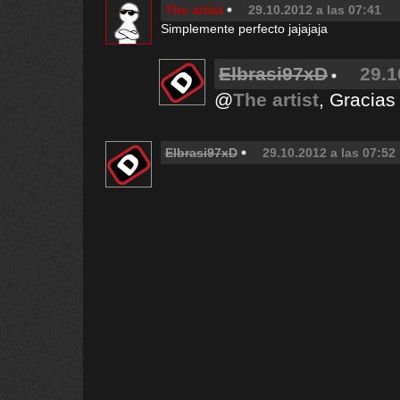
The artist
29.10.2012 a las 07:41
Simplemente perfecto jajajaja
Elbrasi97xD
29.1
@
The artist
, Gracia
Elbrasi97xD
29.10.2012 a las 07:52