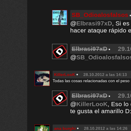
SB_Odioalosfalsos
@
Elbrasi97xD
, Si e
hacer ataque rápido 
Elbrasi97xD
29.1
@
SB_Odioalosfalso
KillerLooK
28.10.2012 a las 14:13
Todas las cosas relacionadas con el peso so
Elbrasi97xD
29.1
@
KillerLooK
, Eso lo
te gusta el amarillo D
ana burghi
28.10.2012 a las 14:26