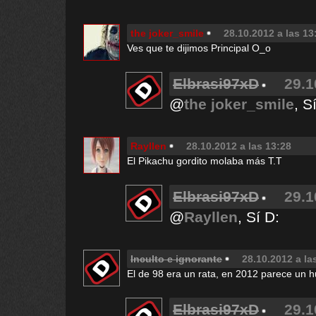
the joker_smile
28.10.2012 a las 13
Ves que te dijimos Principal O_o
Elbrasi97xD
29.1
@
the joker_smile
, S
Rayllen
28.10.2012 a las 13:28
El Pikachu gordito molaba más T.T
Elbrasi97xD
29.1
@
Rayllen
, Sí D:
Inculto e ignorante
28.10.2012 a la
El de 98 era un rata, en 2012 parece un h
Elbrasi97xD
29.1