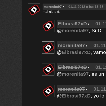
morenita97
01.11.2012 a las 13:58
mal nieto d:
Elbrasi97xD
01.1
@
morenita97
, Sí D:
morenita97
01.11
@
Elbrasi97xD
, vamo
Elbrasi97xD
01.1
@
morenita97
, es un
morenita97
01.11
@
Elbrasi97xD
, yo l