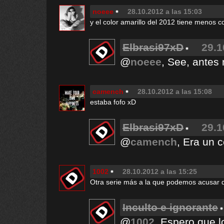
noeee
28.10.2012 a las 15:03
y el color amarillo del 2012 tiene menos co
Elbrasi97xD
29.1
@
noeee
, See, antes
camench
28.10.2012 a las 15:08
estaba fofo xD
Elbrasi97xD
29.1
@
camench
, Era un 
1002
28.10.2012 a las 15:25
Otra serie más a la que podemos acusar d
Inculto e ignorante
@
1002
, Espero que l