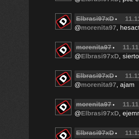
Elbrasi97xD
11.1
@
morenita97
, hesac
morenita97
11.11
@
Elbrasi97xD
, sierto
Elbrasi97xD
11.1
@
morenita97
, ajam
morenita97
11.11
@
Elbrasi97xD
, eje
Elbrasi97xD
11.1