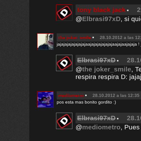
tony black jack
2
@
Elbrasi97xD
, si qu
the joker_smile
28.10.2012 a las 12
jajajajajajajajajaajajajajajajajaajajaajajaja ! 
Elbrasi97xD
28.1
@
the joker_smile
, T
respira respira D: jaja
mediometro
28.10.2012 a las 12:35
pos esta mas bonito gordito :)
Elbrasi97xD
28.1
@
mediometro
, Pues