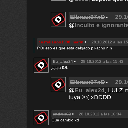
Elbrasi97xD
29.1
@
Inculto e ignorant
castellanos1998_marin
28.10.2012 a las 1
POr eso es que esta delgado pikachu n.n
Eu_alex24
28.10.2012 a las 15:43
jajaja lOL
Elbrasi97xD
29.1
@
Eu_alex24
, LULZ m
tuya >:( xDDDD
andres92
28.10.2012 a las 16:34
Que cambio xd