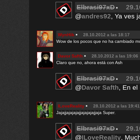
Elbrasi97xD
29.1
@
andres92
, Ya ves j
WynHib
28.10.2012 a las 18:17
Wow de los pocos que no ha cambiado m
Davor Safth
28.10.2012 a las 19:06
Claro que no, ahora está con Ash
Elbrasi97xD
29.1
@
Davor Safth
, En e
ILoveReality
28.10.2012 a las 19:41
Jajajjajajajajjajajajajjaja Super.
Elbrasi97xD
29.1
@
ILoveReality
, Much