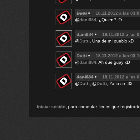
Dutti
18.11.2012 a las 03:0
@
dani884
, ¿Quien? :O
dani884
18.11.2012 a las 
@
Dutti
, Una de mi pueblo xD
Dutti
18.11.2012 a las 03:1
@
dani884
, Ah que guay xD
dani884
18.11.2012 a las 
@
Dutti
, @
Dutti
, Ya lo se :33
Iniciar sesión
, para comentar tienes que registrarte