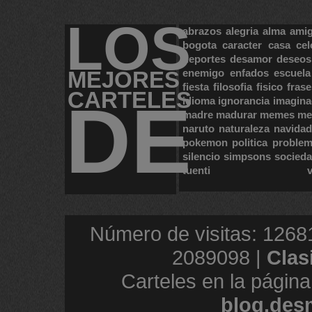
LOS
abrazos
alegria
alma
ami
bogota
caracter
casa
cel
deportes
desamor
deseos
MEJORES
enemigo
enfados
escuela
fiesta
filosofia
fisico
frase
CARTELES
DE
idioma
ignorancia
imagina
madre
madurar
memes
me
naruto
naturaleza
navidad
pokemon
politica
proble
silencio
simpsons
socied
tuenti
Número de visitas: 1268
2089098 |
Clas
Carteles en la página
blog.des