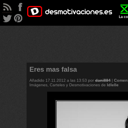
La co
Eres mas falsa
Añadido
17.11.2012 a las 13:53
por
dani884
|
Coment
Imágenes, Carteles y Desmotivaciones de
ldlelle