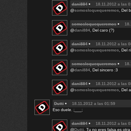
dani884
18.11.2012 a las 
@
somosloquequeremos
, Del 
somosloquequeremos
18.
@
dani884
, Del caro (?)
dani884
18.11.2012 a las 0
@
somosloquequeremos
, Del r
somosloquequeremos
18.
@
dani884
, Del sincero :3
dani884
18.11.2012 a las 
@
somosloquequeremos
, Del 
Dutti
18.11.2012 a las 01:59
Eso duele. ;___;
dani884
18.11.2012 a las 
@
Dutti
, Tu no eres falsa,es otra