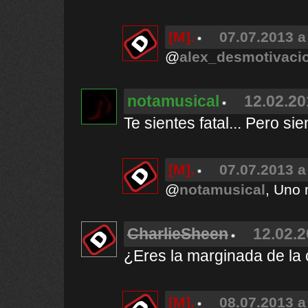
[M].
07.07.2013 a
@
alex_desmotivaci
notamusical
12.02.20
Te sientes fatal... Pero s
[M].
07.07.2013 a
@
notamusical
, Uno 
CharlieSheen
12.02.2
¿Eres la marginada de la 
[M].
08.07.2013 a