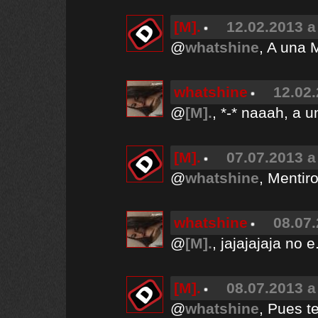
[M].
12.02.2013 a
@
whatshine
, A una 
whatshine
12.02.
@
[M].
, *-* naaah, a u
[M].
07.07.2013 a
@
whatshine
, Mentir
whatshine
08.07.
@
[M].
, jajajajaja no e
[M].
08.07.2013 a
@
whatshine
, Pues t