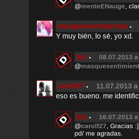
@
menteENauge
, cla
masquesentimientos
Y muy bién, lo sé, yo xd.
[M].
08.07.2013 a
@
masquesentimien
carolf27
11.07.2013 a
eso es bueno. me identific
[M].
16.07.2013 a
@
carolf27
, Gracias :]
pd/ me agradas.