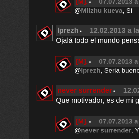
[M].
07.07.2013 a
@
Miizhu kueva
, Sí
lprezh
12.02.2013 a l
Ojalá todo el mundo pensa
[M].
07.07.2013 a
@
lprezh
, Seria buen
never surrender
12.0
Que motivador, es de mi 
[M].
07.07.2013 a
@
never surrender
, Y