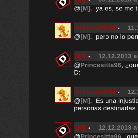
@
[M].
, ya es, se me 
Princesitta96
11.
@
[M].
, pero no lo perm
[M].
12.12.2013 a
@
Princesitta96
, ¿qu
D:
Princesitta96
12.
@
[M].
, Es una injust
personas destinadas a
[M].
12.12.2013 a
@
Princesitta96
, Igua