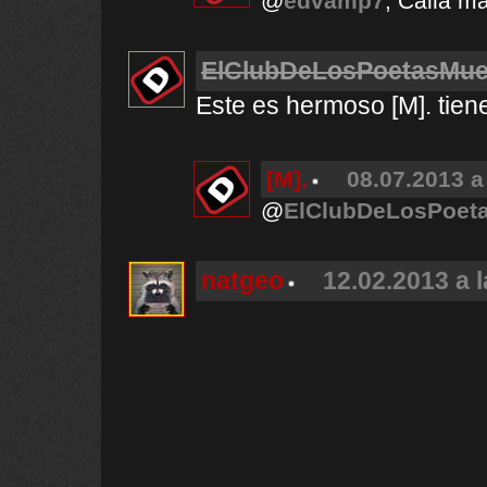
@
edvamp7
, Calla m
ElClubDeLosPoetasMue
Este es hermoso [M]. tiene
[M].
08.07.2013 a
@
ElClubDeLosPoet
natgeo
12.02.2013 a 