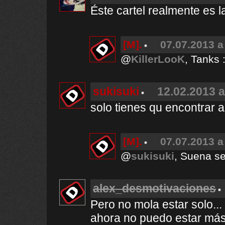
Éste cartel realmente es l
[M].
07.07.2013 a
@
KillerLooK
, Tanks :
sukisuki
12.02.2013 a
solo tienes qu encontrar a
[M].
07.07.2013 a
@
sukisuki
, Suena se
alex_desmotivaciones
Pero no mola estar solo...
ahora no puedo estar más