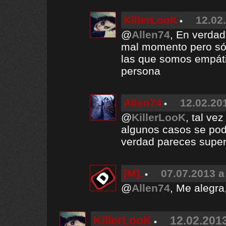
KillerLooK
12.02
@
Allen74
, En verdad
mal momento pero só
las que somos empáti
persona
Allen74
12.02.20
@
KillerLooK
, tal ve
algunos casos se podr
verdad pareces super 
[M].
07.07.2013 a
@
Allen74
, Me alegra
KillerLooK
12.02.2013