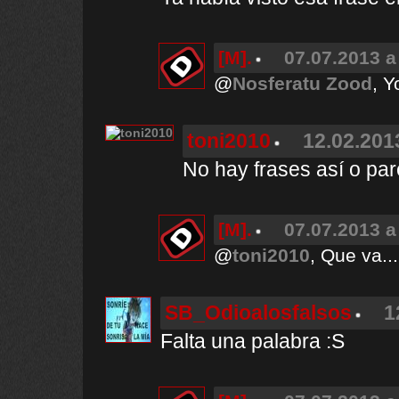
[M].
07.07.2013 a
@
Nosferatu Zood
, Y
toni2010
12.02.201
No hay frases así o par
[M].
07.07.2013 a
@
toni2010
, Que va...
SB_Odioalosfalsos
1
Falta una palabra :S