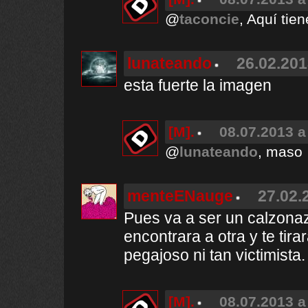
@
taconcie
, Aquí tie
lunateando
26.02.201
esta fuerte la imagen
[M].
08.07.2013 a
@
lunateando
, maso
menteENauge
27.02.
Pues va a ser un calzonazo
encontrara a otra y te tir
pegajoso ni tan victimista.
[M].
08.07.2013 a