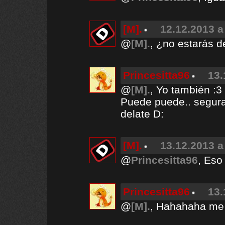
[M].
12.12.2013 a
@
[M].
, ¿no estarás 
Princesitta96
13.
@
[M].
, Yo también :3
Puede puede.. segur
delate D:
[M].
13.12.2013 a
@
Princesitta96
, Eso
Princesitta96
13.
@
[M].
, Hahahaha me