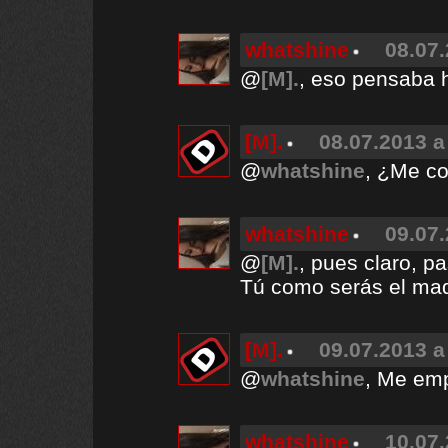
whatshine
08.07.
@
[M].
, eso pensaba 
[M].
08.07.2013 a
@
whatshine
, ¿Me co
whatshine
09.07.
@
[M].
, pues claro, pa
Tú como serás el ma
[M].
09.07.2013 a
@
whatshine
, Me em
whatshine
10.07.