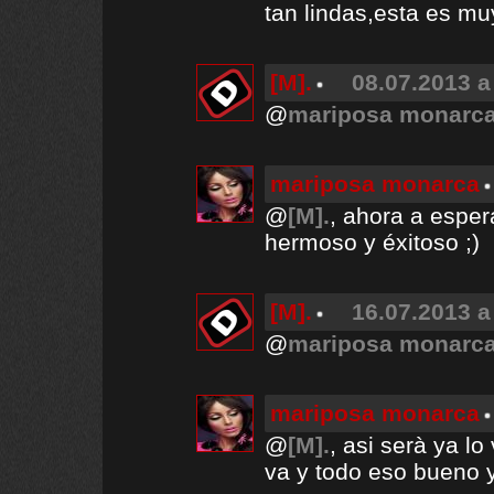
tan lindas,esta es muy
[M].
08.07.2013 a
@
mariposa monarc
mariposa monarca
@
[M].
, ahora a esper
hermoso y éxitoso ;)
[M].
16.07.2013 a
@
mariposa monarc
mariposa monarca
@
[M].
, asi serà ya l
va y todo eso bueno y 