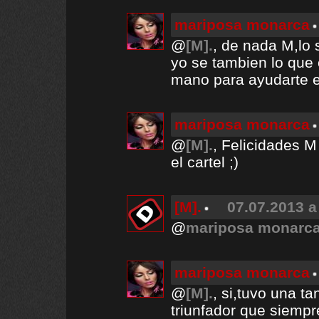
mariposa monarca
@
[M].
, de nada M,lo 
yo se tambien lo que e
mano para ayudarte e
mariposa monarca
@
[M].
, Felicidades M
el cartel ;)
[M].
07.07.2013 a
@
mariposa monarc
mariposa monarca
@
[M].
, si,tuvo una t
triunfador que siempre