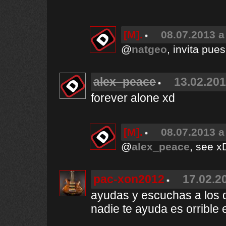
[M].
08.07.2013 a
@
natgeo
, invita pues
alex_peace
13.02.201
forever alone xd
[M].
08.07.2013 a
@
alex_peace
, see x
pac-xon2012
17.02.2
ayudas y escuchas a los 
nadie te ayuda es orrible