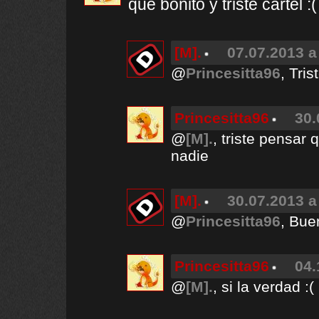
que bonito y triste cartel :(
[M].
07.07.2013 a
@
Princesitta96
, Tris
Princesitta96
30.
@
[M].
, triste pensar
nadie
[M].
30.07.2013 a
@
Princesitta96
, Bue
Princesitta96
04.
@
[M].
, si la verdad :(