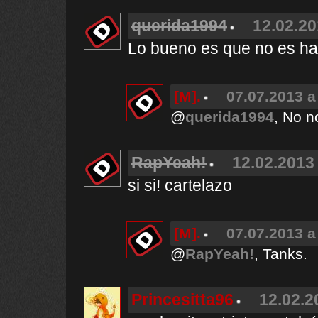
querida1994
12.02.20
Lo bueno es que no es habi
[M].
07.07.2013 a
@
querida1994
, No n
RapYeah!
12.02.2013 
si si! cartelazo
[M].
07.07.2013 a
@
RapYeah!
, Tanks.
Princesitta96
12.02.2