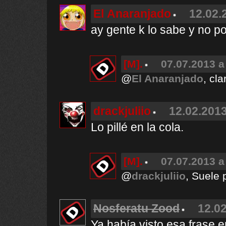
El Anaranjado
12.02.
ay gente k lo sabe y no po
[M].
07.07.2013 a
@
El Anaranjado
, cla
drackjuliio
12.02.2013
Lo pillé en la cola.
[M].
07.07.2013 a
@
drackjuliio
, Suele 
Nosferatu Zood
12.02
Ya había visto esa frase 