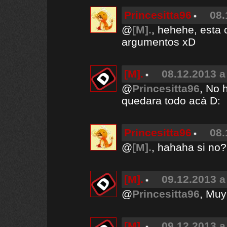
Princesitta96
08.
@
[M].
, hehehe, esta
argumentos xD
[M].
08.12.2013 a
@
Princesitta96
, No 
quedara todo acá D:
Princesitta96
08.
@
[M].
, hahaha si no? 
[M].
09.12.2013 a
@
Princesitta96
, Muy
[M].
09.12.2013 a