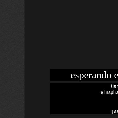
esperando e
tie
e inspir
¡¡ s