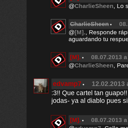
@
CharlieSheen
, Lo 
CharlieSheen
08.
@
[M].
, Responde ráp
aguardando tu respue
[M].
08.07.2013 a
@
CharlieSheen
, Par
edvamp7
12.02.2013 
:3!! Que cartel tan guapo!
jodas- ya al diablo pues si
[M].
08.07.2013 a