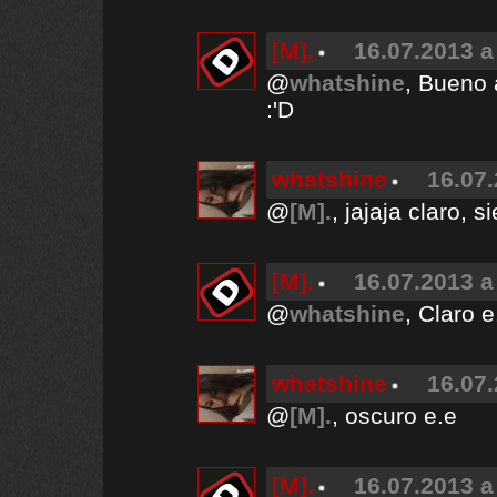
[M].
16.07.2013 a
@
whatshine
, Bueno 
:'D
whatshine
16.07.
@
[M].
, jajaja claro, 
[M].
16.07.2013 a
@
whatshine
, Claro e
whatshine
16.07.
@
[M].
, oscuro e.e
[M].
16.07.2013 a