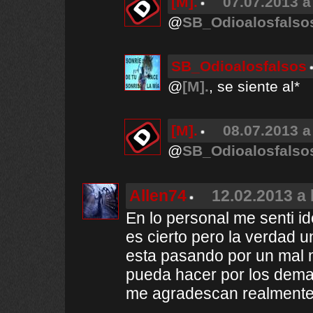
[M].
07.07.2013 a
@
SB_Odioalosfalso
SB_Odioalosfalsos
@
[M].
, se siente al*
[M].
08.07.2013 a
@
SB_Odioalosfalso
Allen74
12.02.2013 a 
En lo personal me senti id
es cierto pero la verdad u
esta pasando por un mal m
pueda hacer por los dema
me agradescan realmente