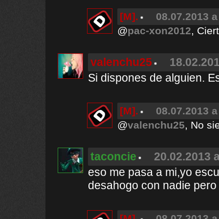
[M].
08.07.2013 a
@
pac-xon2012
, Cier
valenchu25
18.02.201
Si dispones de alguien. E
[M].
08.07.2013 a
@
valenchu25
, No si
taconcie
20.02.2013 a
eso me pasa a mi,yo escu
desahogo con nadie pero c
[M].
08.07.2013 a