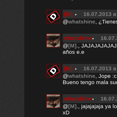
[M].
16.07.2013 a
@
whatshine
, ¿Tien
whatshine
16.07.
@
[M].
, JAJAJAJAJAJ
años e.e
[M].
16.07.2013 a
@
whatshine
, Jope :c
Bueno tengo mala sue
whatshine
16.07.
@
[M].
, jajajajaja ya l
xD