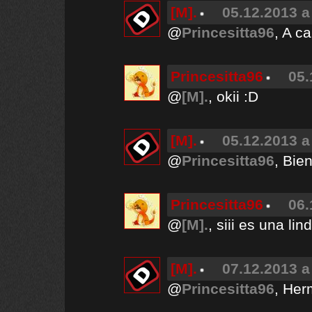
[M].
05.12.2013 a
@
Princesitta96
, A c
Princesitta96
05.
@
[M].
, okii :D
[M].
05.12.2013 a
@
Princesitta96
, Bie
Princesitta96
06.
@
[M].
, siii es una lind
[M].
07.12.2013 a
@
Princesitta96
, Her