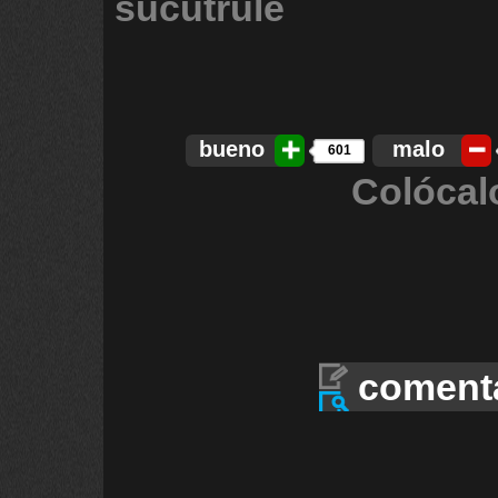
sucutrule
bueno
malo
601
Colócal
coment