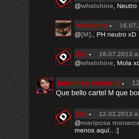
@
whatshine
, Neutro
whatshine
16.07.
@
[M].
, PH neutro xD
[M].
16.07.2013 a
@
whatshine
, Mola x
mariposa monarca
12
Que bello cartel M que bon
[M].
12.02.2013 a
@
mariposa monarc
menos aquí.. :]