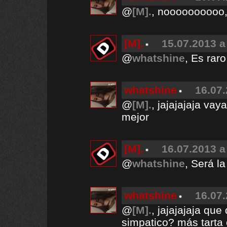
@
[M].
, noooooooooo,
[M].
15.07.2013 a
@
whatshine
, Es rar
whatshine
16.07.
@
[M].
, jajajajaja vay
mejor
[M].
16.07.2013 a
@
whatshine
, Será l
whatshine
16.07.
@
[M].
, jajajajaja qu
simpatico? más tarta