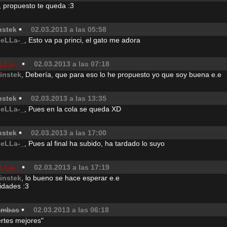
, propuesto te queda :3
nstek
02.03.2013 a las 05:58
-eLLa-_
, Esto va pa princi, el gato me adora
eLLa-_
02.03.2013 a las 07:18
instek
, Debería, que para eso lo he propuesto yo que soy buena e.e
nstek
02.03.2013 a las 13:35
-eLLa-_
, Pues en la cola se queda XD
nstek
02.03.2013 a las 17:00
-eLLa-_
, Pues al final ha subido, ha tardado lo suyo
eLLa-_
02.03.2013 a las 17:19
instek
, lo bueno se hace esperar e.e
cidades :3
ambas
02.03.2013 a las 06:18
rtes mejores"