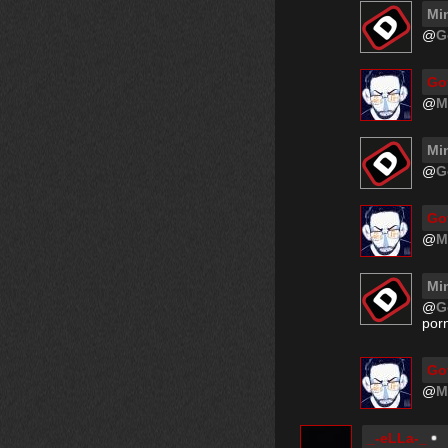
Mi
@
G
Go
@
M
Mi
@
G
Go
@
M
Mi
@
G
porn
Go
@
M
_-eLLa-_