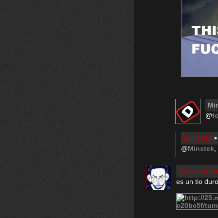
Mi
@
t
toni2010
@
Minstek
, 
GotianCrist
es un tio dur