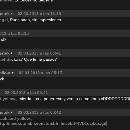
instek
, Entonces no debería
nstek
02.03.2013 a las 13:35
egai
, Pues nada, sin impresiones
013 a las 05:15
o xD
nstek
02.03.2013 a las 05:41
uehdp
, Era? Que le ha pasao?
ellow.
02.03.2013 a las 05:17
uck
02.03.2013 a las 05:41
d yellow.
, mierda, iba a poner eso y veo tu comentario xDDDDDDDDD
nstek
02.03.2013 a las 05:42
lack and yellow.
,