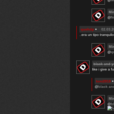
@
M
Mi
@
N
quehdp
02.03.2
..era un tipo tranquil
Mi
@
q
black and y
like i give a f
toni2010
@
black an
Mi
@
b