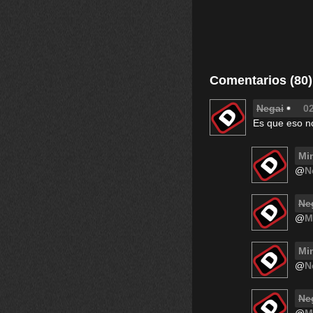
Comentarios (80)
Negai
02
Es que eso n
Mi
@
N
Ne
@
M
Mi
@
N
Ne