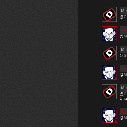
Mi
@
G
Go
@
M
Mi
@
G
Go
@
M
Mi
@
G
Una
Go
@
M