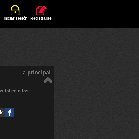
Iniciar sesión
Registrarse
La principal
os
follen
a
tos