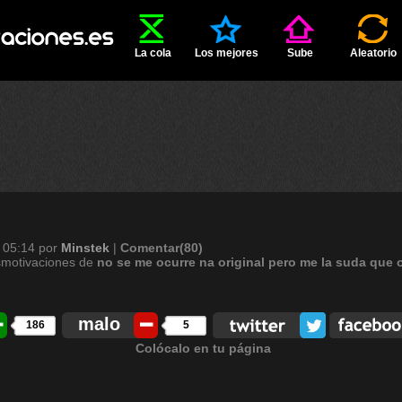
La cola
Los mejores
Sube
Aleatorio
 05:14
por
Minstek
|
Comentar(80)
smotivaciones de
no
se
me
ocurre
na
original
pero
me
la
suda
que
malo
186
5
Colócalo en tu página