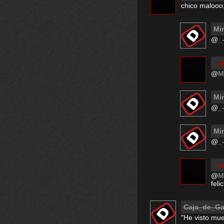
chico malooo
Mi
@
_
_-
@
M
Mi
@
_
Mi
@
_
_-
@
M
feli
Caja_de_G
"He visto mue