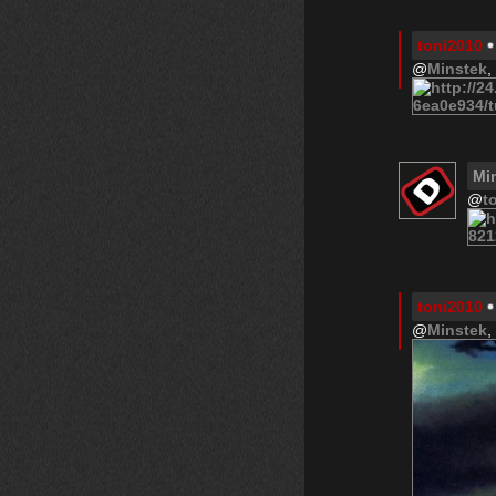
toni2010
@
Minstek
,
Mi
@
t
toni2010
@
Minstek
,