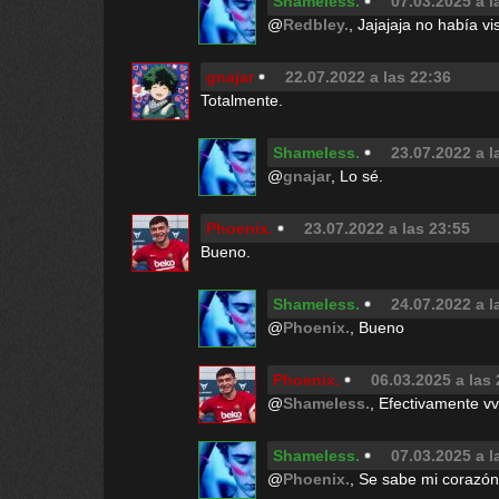
Shameless.
07.03.2025 a l
@
Redbley.
, Jajajaja no había vi
gnajar
22.07.2022 a las 22:36
Totalmente.
Shameless.
23.07.2022 a l
@
gnajar
, Lo sé.
Phoenix.
23.07.2022 a las 23:55
Bueno.
Shameless.
24.07.2022 a l
@
Phoenix.
, Bueno
Phoenix.
06.03.2025 a las
@
Shameless.
, Efectivamente vv
Shameless.
07.03.2025 a l
@
Phoenix.
, Se sabe mi corazó