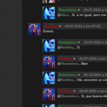
Shameless.
24.07.2022 a l
@
Alice.
, Sí, a mí igual, pero me
Redbley.
20.07.2022 a las 07:22
Exacto.
Shameless.
23.07.2022 a l
@
Redbley.
, Sí.
Redbley.
24.07.2022 a las 
@
Shameless.
, Bien.
Shameless.
02.12.2024 a l
@
Redbley.
, Olé, encontré un c
Redbley.
25.02.2025 a las 
@
Shameless.
, Si, que buena id