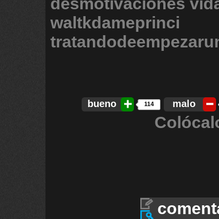
desmotivaciones
vid
waltkdameprinci
tratandodeempezar
bueno
malo
114
Colócal
coment