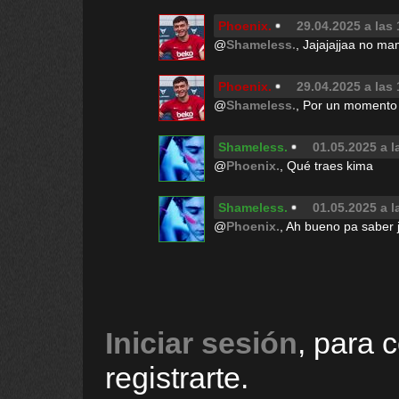
Phoenix.
29.04.2025 a las
@
Shameless.
, Jajajajjaa no m
Phoenix.
29.04.2025 a las 
@
Shameless.
, Por un momento
Shameless.
01.05.2025 a l
@
Phoenix.
, Qué traes kima
Shameless.
01.05.2025 a l
@
Phoenix.
, Ah bueno pa saber j
Iniciar sesión
, para 
registrarte.