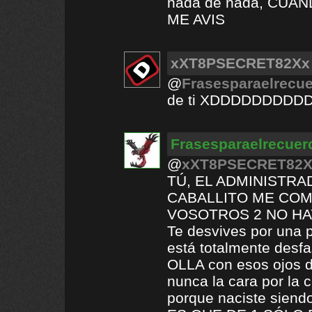
nada de nada, CUA
ME AVIS
xXT8PSECRET82Xx
@
Frasesparaelrecu
de ti XDDDDDDDDDDD
Frasesparaelrecuer
@
xXT8PSECRET82X
TÚ, EL ADMINISTR
CABALLITO ME COM
VOSOTROS 2 NO HA
Te desvives por una 
está totalmente desf
OLLA con esos ojos d
nunca la cara por la c
porque naciste siendo