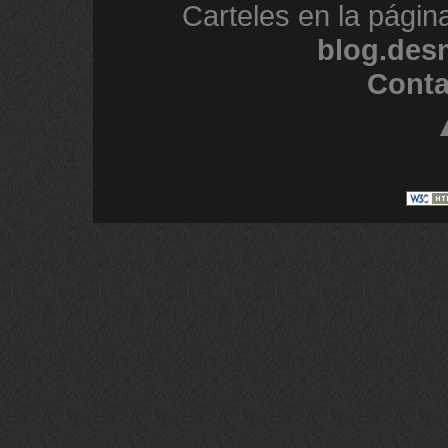
Carteles en la págin
blog.des
Conta