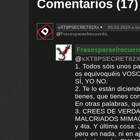
Comentarios (17)
xXT8PSECRET82Xx
05.02.2023 a la
@
Frasesparaelrecuerdo
,
Frasesparaelrecuer
@
xXT8PSECRET82X
1. Todos sóis unos p
os equivoquéis VO
SÍ, YO NO.
2. Te lo están dicien
tienes, que tienes co
En otras palabras, qu
3. CREES DE VERDA
MALCRIADOS MIMA
y 4ta. Y última cosa
pero en nada, ni en aj