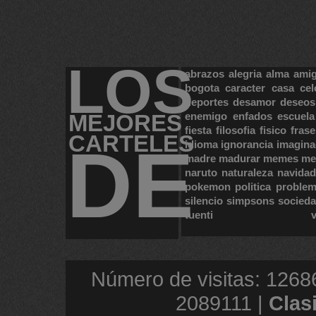
LOS
abrazos
alegria
alma
ami
bogota
caracter
casa
cel
deportes
desamor
deseos
MEJORES
enemigo
enfados
escuela
fiesta
filosofia
fisico
frase
CARTELES
DE
idioma
ignorancia
imagina
madre
madurar
memes
me
naruto
naturaleza
navidad
pokemon
politica
proble
silencio
simpsons
socied
tuenti
Número de visitas: 1268
2089111 |
Clas