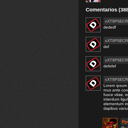
Comentarios (38
xXT8PSECR
dededf
xXT8PSECR
def
xXT8PSECR
defefef
xXT8PSECR
Lorem ipsum d
mus ante cons
fusce vitae, 
interdum ligul
elementum int
dapibus variu
Pp
@
x