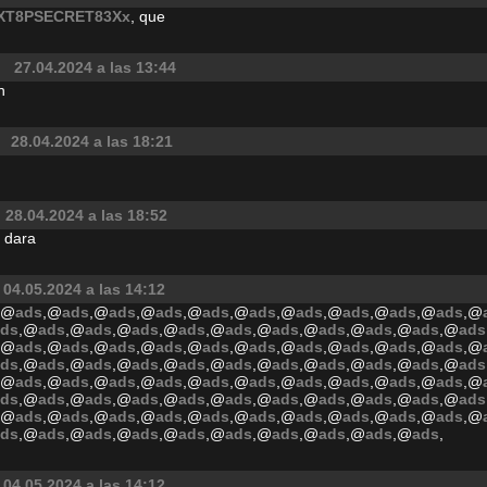
XT8PSECRET83Xx
, que
27.04.2024 a las 13:44
n
28.04.2024 a las 18:21
28.04.2024 a las 18:52
 dara
04.05.2024 a las 14:12
,@
ads
,@
ads
,@
ads
,@
ads
,@
ads
,@
ads
,@
ads
,@
ads
,@
ads
,@
ads
,@
ads
,@
ads
,@
ads
,@
ads
,@
ads
,@
ads
,@
ads
,@
ads
,@
ads
,@
ads
,@
ads
,@
ads
,@
ads
,@
ads
,@
ads
,@
ads
,@
ads
,@
ads
,@
ads
,@
ads
,@
ads
,@
ads
,@
ads
,@
ads
,@
ads
,@
ads
,@
ads
,@
ads
,@
ads
,@
ads
,@
ads
,@
ads
,@
ads
,@
ads
,@
ads
,@
ads
,@
ads
,@
ads
,@
ads
,@
ads
,@
ads
,@
ads
,@
ads
,@
ads
,@
ads
,@
ads
,@
ads
,@
ads
,@
ads
,@
ads
,@
ads
,@
ads
,@
ads
,@
ads
,@
ads
,@
ads
,@
ads
,@
ads
,@
ads
,@
ads
,@
ads
,@
ads
,@
ads
,@
ads
,@
ads
,@
ads
,@
ads
,@
ads
,@
ads
,@
ads
,@
ads
,@
ads
,@
ads
,
04.05.2024 a las 14:12