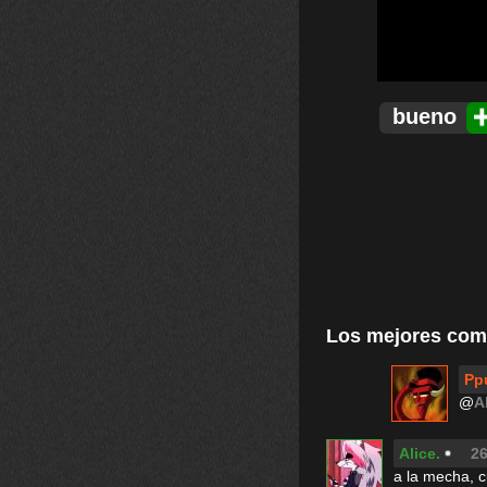
bueno
Los mejores com
Pp
@
A
Alice.
26
a la mecha, 