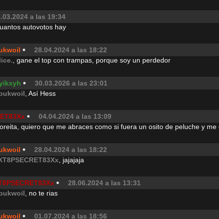
.03.2024 a las 19:34
cuantos autovotos hay
ukwoil
28.04.2024 a las 18:22
lice.
, gane el top con trampas, porque soy un perdedor
yikxyh
30.03.2026 a las 23:01
pukwoil
, Así Hess
ET83Xx
04.04.2024 a las 13:09
reita, quiero que me abraces como si fuera un osito de peluche y me 
ukwoil
28.04.2024 a las 18:22
XT8PSECRET83Xx
, jajajaja
T8PSECRET83Xx
28.06.2024 a las 13:31
pukwoil
, no te rias
ukwoil
01.07.2024 a las 18:56