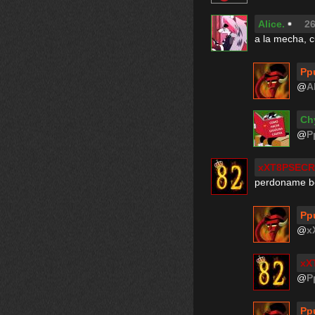
Alice.
26
a la mecha, 
Pp
@
A
Ch
@
P
xXT8PSECR
perdoname bo
Pp
@
x
xX
@
P
Pp