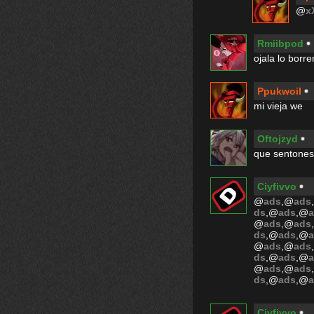
@
x
Rmiibpod
ojala lo borre
Ppukwoil
mi vieja we
Oftojzyd
que sentones
Ciyfivvo
@
ads
,@
ads
ds
,@
ads
,@
@
ads
,@
ads
ds
,@
ads
,@
@
ads
,@
ads
ds
,@
ads
,@
@
ads
,@
ads
ds
,@
ads
,@
Ciyfivvo