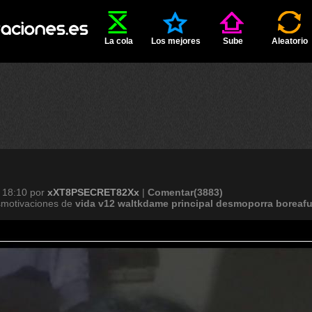
La cola
Los mejores
Sube
Aleatorio
 18:10
por
xXT8PSECRET82Xx
|
Comentar(3883)
smotivaciones de
vida
v12
waltkdame
principal
desmoporra
boreafu