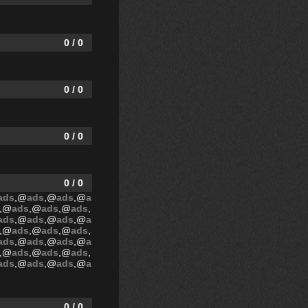
0 / 0
0 / 0
0 / 0
0 / 0
ads
,@
ads
,@
ads
,@
a
,@
ads
,@
ads
,@
ads
,
ads
,@
ads
,@
ads
,@
a
,@
ads
,@
ads
,@
ads
,
ads
,@
ads
,@
ads
,@
a
,@
ads
,@
ads
,@
ads
,
ads
,@
ads
,@
ads
,@
a
0 / 0