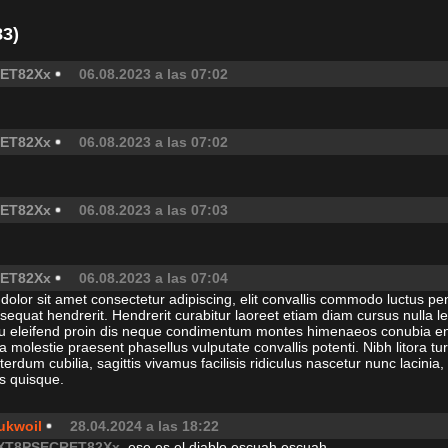
83)
ET82Xx
06.08.2023 a las 07:02
ET82Xx
06.08.2023 a las 07:02
ET82Xx
06.08.2023 a las 07:03
ET82Xx
06.08.2023 a las 07:04
olor sit amet consectetur adipiscing, elit convallis commodo luctus pena
equat hendrerit. Hendrerit curabitur laoreet etiam diam cursus nulla 
eu eleifend proin dis neque condimentum montes himenaeos conubia eni
a molestie praesent phasellus vulputate convallis potenti. Nibh litora tur
erdum cubilia, sagittis vivamus facilisis ridiculus nascetur nunc lacini
s quisque.
ukwoil
28.04.2024 a las 18:22
XT8PSECRET82Xx
, ese es el diablo escuah escuah