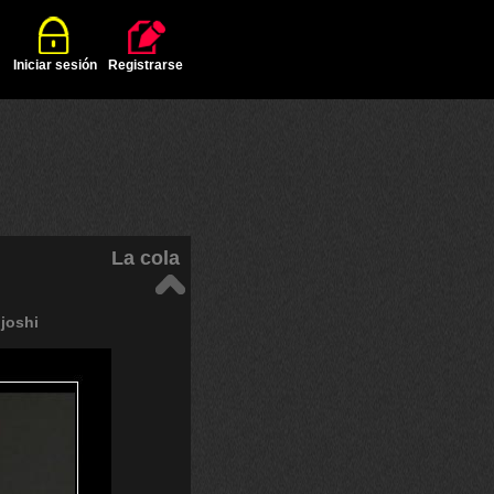
Iniciar sesión
Registrarse
La cola
joshi