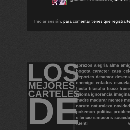
Iniciar sesión
, para comentar tienes que registrarte
LOS
abrazos
alegria
alma
ami
bogota
caracter
casa
cel
deportes
desamor
deseos
MEJORES
enemigo
enfados
escuela
fiesta
filosofia
fisico
frase
CARTELES
DE
idioma
ignorancia
imagina
madre
madurar
memes
me
naruto
naturaleza
navidad
pokemon
politica
proble
silencio
simpsons
socied
tuenti