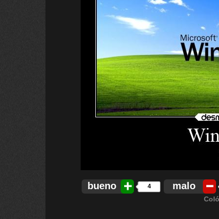
bueno
malo
4
Coló