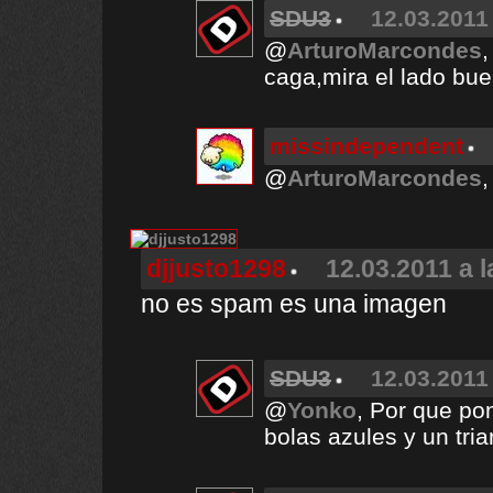
SDU3
12.03.2011 
@
ArturoMarcondes
,
caga,mira el lado bue
missindependent
@
ArturoMarcondes
,
djjusto1298
12.03.2011 a l
no es spam es una imagen
SDU3
12.03.2011 
@
Yonko
, Por que po
bolas azules y un tri