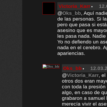
Victoria_Karr
12.
@
Oks_bb
, Aquí nadi
de las personas. Si l
pero que pasa si est
asesino que es mayo
les pasa nada. Nadie
Yo no defiendo un ase
nada en el cerebro. A
apariencias.
Oks_bb
12.03.
@
Victoria_Karr
, e
otros dos eran may
con toda la presión
algo, en caso de qu
grabaron a samuel 
merecía vivir el ase