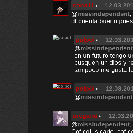
cona11
12.03.201
@
missindependent
,
dí cuenta bueno,pues 
polpol
12.03.201
@
missindependent
en un futuro tengo un
busquen un dios y re
tampoco me gusta la
polpol
12.03.201
@
missindependent
oregano
12.03.20
@
missindependent
,
Cof cof, sicario, cof co