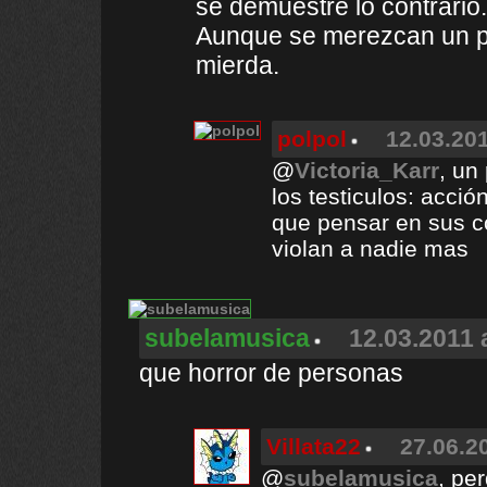
se demuestre lo contrario.
Aunque se merezcan un pa
mierda.
polpol
12.03.201
@
Victoria_Karr
, un
los testiculos: acci
que pensar en sus 
violan a nadie mas
subelamusica
12.03.2011 
que horror de personas
Villata22
27.06.2
@
subelamusica
, pe