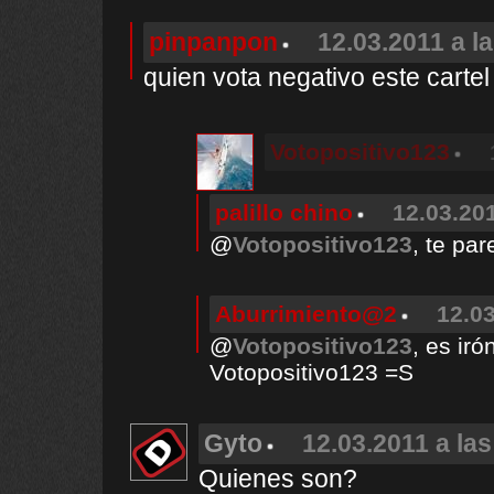
pinpanpon
12.03.2011 a l
quien vota negativo este cartel
Votopositivo123
palillo chino
12.03.201
@
Votopositivo123
, te pa
Aburrimiento@2
12.03
@
Votopositivo123
, es ir
Votopositivo123 =S
Gyto
12.03.2011 a las
Quienes son?