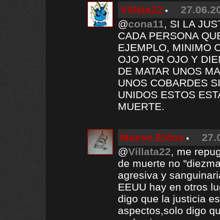
Villata22
27.06.2
@
cona11
, SI LA J
CADA PERSONA QUE
EJEMPLO, MINIMO 
OJO POR OJO Y DIE
DE MATAR UNOS MA
UNOS COBARDES SI
UNIDOS ESTOS EST
MUERTE.
Maese.Eidos
27.
@
Villata22
, me repu
de muerte no "diezma
agresiva y sanguinar
EEUU hay en otros lug
digo que la justicia 
aspectos,solo digo que