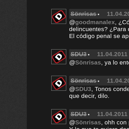
Sönrisas
11.04.2
@
goodmanalex
, ¿C
delincuentes? ¿Para 
El código penal se ap
SDU3
11.04.2011 
@
Sönrisas
, ya lo en
Sönrisas
11.04.2
@
SDU3
, Tonos conde
que decir, dilo.
SDU3
11.04.2011 
@
Sönrisas
, ohh con