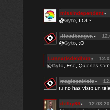
missindependent
@
Gyto
, LOL?
.Headbanger.
12.
@
Gyto
, :O
LunnarisdeIdhún
12.0
@
Gyto
, Eso, Quienes son
magicpatricio
12
tu no has visto un tel
dolby88
12.03.20