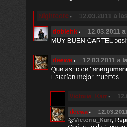
Nightcore
12.03.2011 a la
doblehk
12.03.2011 a
MUY BUEN CARTEL positiv
deewa
12.03.2011 a l
Qué asco de "energúmeno
Estarían mejor muertos.
Victoria_Karr
12.
deewa
12.03.2011
@
Victoria_Karr
, Rep
Qué asco de "energú