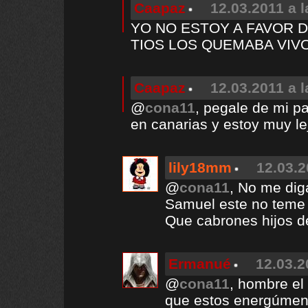
Caapaz
12.03.2011 a l
YO NO ESTOY A FAVOR D
TIOS LOS QUEMABA VIVO
Caapaz
12.03.2011 a l
@
cona11
, pegale de mi pa
en canarias y estoy muy le
lily18mm
12.03.2
@
cona11
, No me dig
Samuel este no teme 
Que cabrones hijos d
Ermanué
12.03.2
@
cona11
, hombre el 
que estos energúmeno