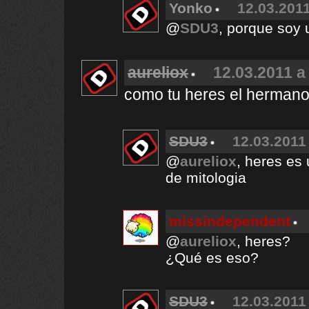
Yonko
12.03.2011
@
SDU3
, porque soy 
aureliox
12.03.2011 a
como tu heres el hermano
SDU3
12.03.2011 
@
aureliox
, heres es
de mitologia
missindependent
@
aureliox
, heres?
¿Qué es eso?
SDU3
12.03.2011 