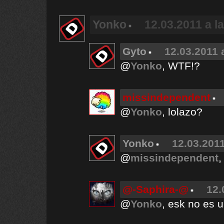
Yonko
12.03.2011 a l
Gyto
12.03.2011 
@
Yonko
, WTF!?
missindependent
@
Yonko
, lolazo?
Yonko
12.03.2011
@
missindependent
,
@-Saphira-@
12.
@
Yonko
, esk no es u