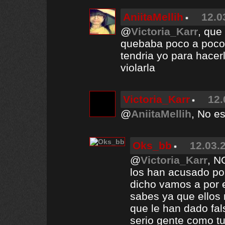
AniitaMellih
12.0
@
Victoria_Karr
, que
quebaba poco a poco 
tendria yo para hacer
violarla
Victoria_Karr
12.
@
AniitaMellih
, No e
Oks_bb
12.03.
@
Victoria_Karr
, N
los han acusado po
dicho vamos a por 
sabes ya que ellos
que le han dado fal
serio gente como t