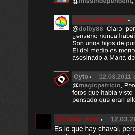
@
missindependent
,
missindependent
@
dolby88
, Claro, pe
¿enserio nunca habéi
Son unos hijos de put
El del medio es meno
asesinado a Marta del
Gyto
12.03.2011 
@
magicpatricio
, Per
fotos que había visto
pensado que eran ell
Victoria_Karr
12.03.2
Es lo que hay chaval, per