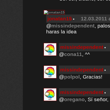
jonatan15
12.03.2011 
@
missindependent
, palo
haras la idea
missindependent
@
cona11
, ^^
missindependent
@
polpol
, Gracias!
missindependent
@
oregano
, Sí señor,