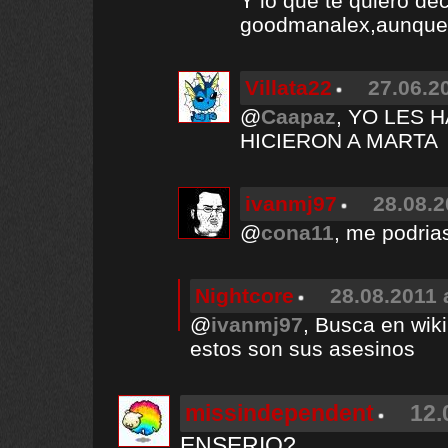
Y lo que te quiero de
goodmanalex,aunque e
Villata22
27.06.2
@
Caapaz
, YO LES 
HICIERON A MARTA
ivanmj97
28.08.2
@
cona11
, me podria
Nightcore
28.08.2011 
@
ivanmj97
, Busca en wiki
estos son sus asesinos
missindependent
12.
ENSERIO?