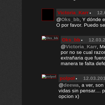
Victoria_Karr
12.
@
Oks_bb
, Y dónde 
O por favor. Puedo se
Oks_bb
12.03.
@
Victoria_Karr
, M
por no se cual raz
extrañaria que fuer
manera te falta def
polpol
12.03.201
@
deewa
, a ver, so
vidas sin pensar....
opcion x)