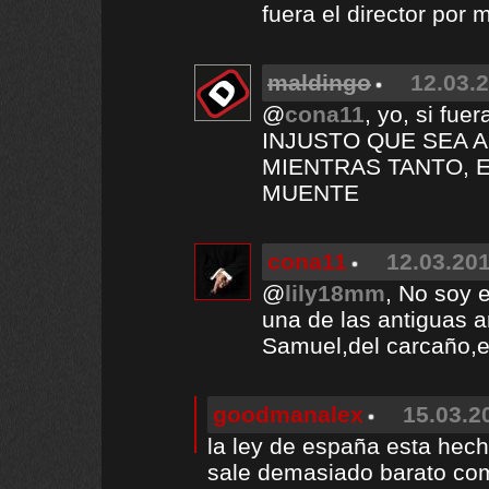
fuera el director por m
maldingo
12.03.2
@
cona11
, yo, si fue
INJUSTO QUE SEA A
MIENTRAS TANTO, 
MUENTE
cona11
12.03.201
@
lily18mm
, No soy 
una de las antiguas 
Samuel,del carcaño,et
goodmanalex
15.03.2
la ley de españa esta hech
sale demasiado barato com