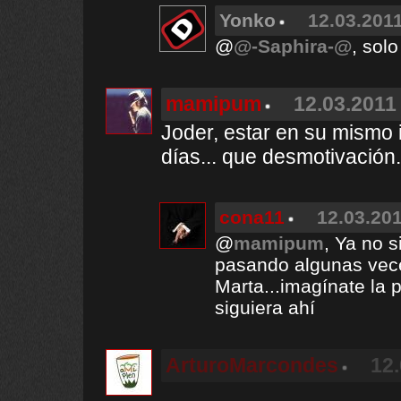
Yonko
12.03.2011
@
@-Saphira-@
, sol
mamipum
12.03.2011 
Joder, estar en su mismo i
días... que desmotivación.
cona11
12.03.201
@
mamipum
, Ya no 
pasando algunas vece
Marta...imagínate la 
siguiera ahí
ArturoMarcondes
12.