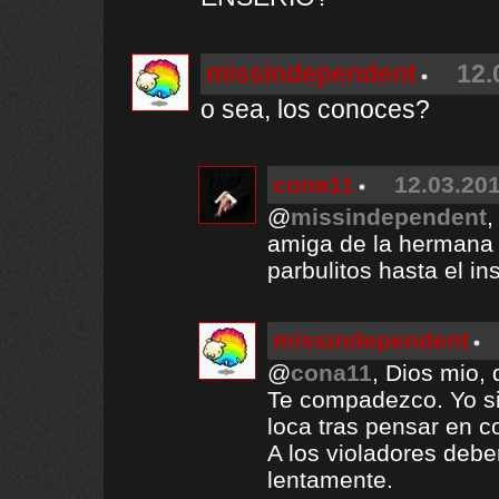
missindependent
12.
o sea, los conoces?
cona11
12.03.201
@
missindependent
,
amiga de la hermana
parbulitos hasta el ins
missindependent
@
cona11
, Dios mio, 
Te compadezco. Yo si
loca tras pensar en c
A los violadores debe
lentamente.