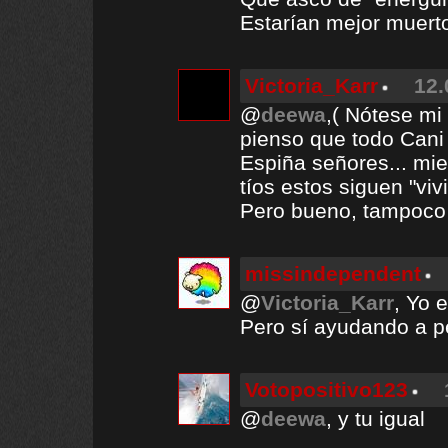
Estarían mejor muert
Victoria_Karr
12.
@
deewa
,( Nótese mi
pienso que todo Cani 
Espiña señores... mie
tíos estos siguen "viv
Pero bueno, tampoco
missindependent
@
Victoria_Karr
, Yo 
Pero sí ayudando a p
Votopositivo123
@
deewa
, y tu igual