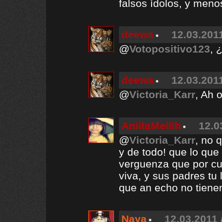
falsos ídolos, y meno
deewa
12.03.2011
@
Votopositivo123
, 
deewa
12.03.2011
@
Victoria_Karr
, Ah 
AniitaMellih
12.0
@
Victoria_Karr
, no 
y de todo! que lo qu
verguenza que por cu
viva, y sus padres tu 
que an echo no tiene
Naya
12.03.2011 