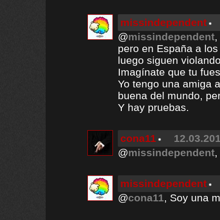
missindependent
@
missindependent
,
pero en España a los 
luego siguen violando
Imagínate que tu fue
Yo tengo una amiga a
buena del mundo, pero
Y hay pruebas.
cona11
12.03.201
@
missindependent
,
missindependent
@
cona11
, Soy una mu