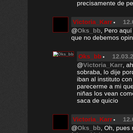
precisamente de pe
Victoria_Karr
12.
@
Oks_bb
, Pero aquí
que no debemos opin
Oks_bb
12.03.
@
Victoria_Karr
, a
sobraba, lo dije po
iban al instituto co
parecerme a mi que 
niñas los vean com
saca de quicio
Victoria_Karr
12.
@
Oks_bb
, Oh, pues 