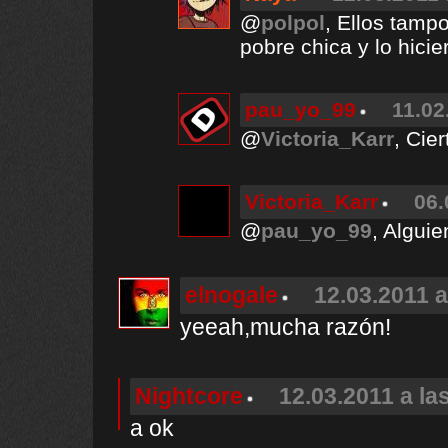
@
polpol
, Ellos tamp
pobre chica y lo hicie
pau_yo_99
11.02
@
Victoria_Karr
, Cie
Victoria_Karr
06.
@
pau_yo_99
, Algui
elnogale
12.03.2011 a
yeeah,mucha razón!
Nightcore
12.03.2011 a la
a ok