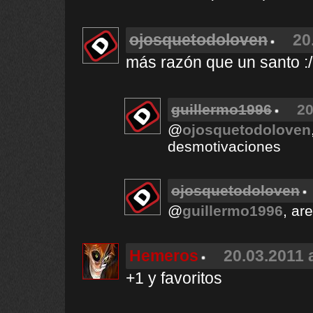
ojosquetodoloven
20
más razón que un santo :/
guillermo1996
20
@
ojosquetodoloven
desmotivaciones
ojosquetodoloven
@
guillermo1996
, ar
Hemeros
20.03.2011 
+1 y favoritos