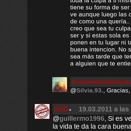
toda la culpa a ti mi
tiene su forma de se
ve aunque luego las c
de como una quería.. 
creo que sea tu culpa
ser y si estas sola e
ponen en tu lugar ni
buena intencion. No 
sea más tarde que t
a alguien que te enti
Comonopuedeserma
@
Silvia.93.
, Gracias,
AVG
19.03.2011 a las
@
guillermo1996
, Si es v
la vida te da la cara buen