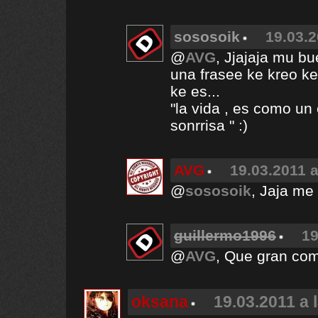
sososoik
19.03.2
@
AVG
, Jjajaja mu b
una frasee ke kreo ke
ke es...
"la vida , es como un 
sonrrisa " :)
AVG
19.03.2011 a
@
sososoik
, Jaja me 
guillermo1996
19
@
AVG
, Que gran com
oksana
19.03.2011 a 