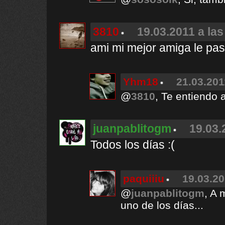
3810
19.03.2011 a las
ami mi mejor amiga le pasa
Yhm18
21.03.201
@
3810
, Te entiendo 
juanpablitogm
19.03.
Todos los días :(
paquiiiu
19.03.20
@
juanpablitogm
, A 
uno de los días...