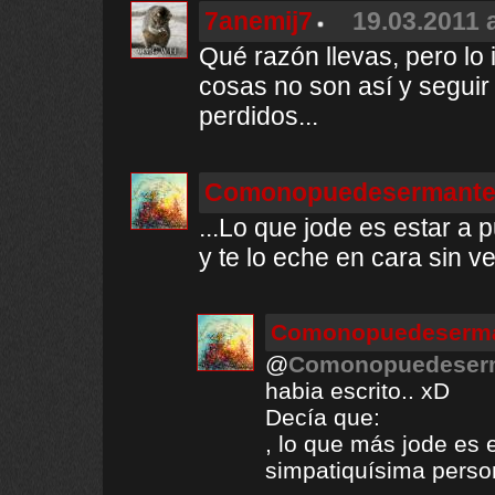
7anemij7
19.03.2011 
Qué razón llevas, pero lo
cosas no son así y seguir
perdidos...
Comonopuedesermanteq
...Lo que jode es estar a
y te lo eche en cara sin ve
Comonopuedeserma
@
Comonopuedeserm
habia escrito.. xD
Decía que:
, lo que más jode es 
simpatiquísima person