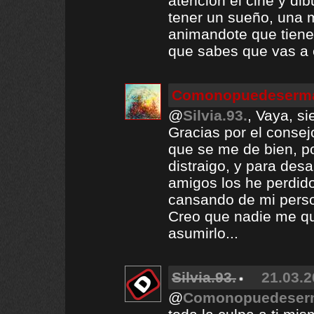
atencion el cine y dib
tener un sueño, una 
animandote que tienes
que sabes que vas a 
Comonopuedeserma
@
Silvia.93.
, Vaya, si
Gracias por el conse
que se me de bien, po
distraigo, y para de
amigos los he perdid
cansando de mi person
Creo que nadie me q
asumirlo...
Silvia.93.
21.03.2
@
Comonopuedeserm