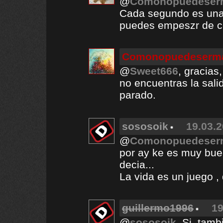
@
Comonopuedeserm
Cada segundo es una
puedes empeszr de c
Comonopuedeserma
@
Sweet666
, gracias
no encuentras la sali
parado.
sososoik
19.03.2
@
Comonopuedeserm
por ay ke es muy buen
decia...
La vida es un juego ,
guillermo1996
19
@
sososoik
, Si, tamb