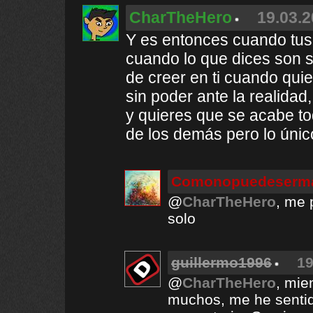
CharTheHero
19.03.2
Y es entonces cuando tus
cuando lo que dices son s
de creer en ti cuando quie
sin poder ante la realidad
y quieres que se acabe to
de los demás pero lo único
Comonopuedeserma
@
CharTheHero
, me 
solo
guillermo1996
19
@
CharTheHero
, mie
muchos, me he sentid