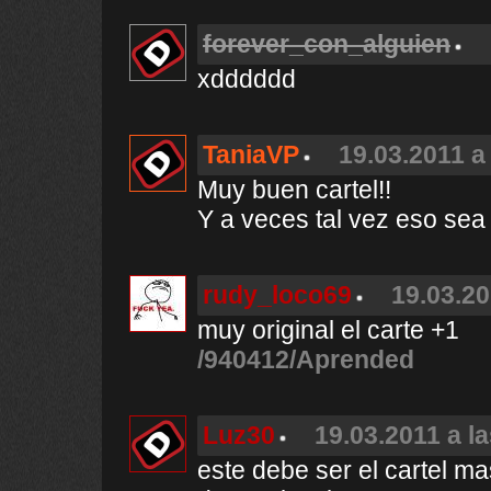
forever_con_alguien
xdddddd
TaniaVP
19.03.2011 a
Muy buen cartel!!
Y a veces tal vez eso sea 
rudy_loco69
19.03.20
muy original el carte +1
/940412/Aprended
Luz30
19.03.2011 a l
este debe ser el cartel m