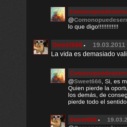
Comonopuedeserma
@
Comonopuedeserm
lo que digo!!!!!!!!!!!!
Sweet666
19.03.2011 
La vida es demasiado vali
Comonopuedeserma
@
Sweet666
, Si, es 
Quien pierde la oport
los demás, de consegu
pierde todo el sentido 
Sweet666
19.03.