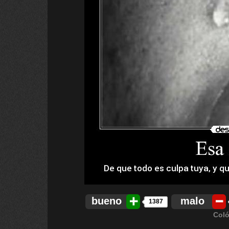
bueno
malo
1387
Coló