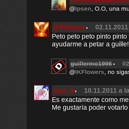
Comonopuedeserma
@
Ipsen
, O.O, una mu
IKFlowers
02.11.2011
Peto peto peto pinto pinto
ayudarme a petar a guille!
guillermo1996
02
@
IKFlowers
, no siga
fran_d
10.11.2011 a l
Es exactamente como me 
Me gustaría poder votarlo