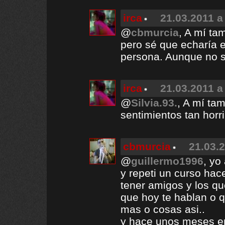
irca
21.03.2011 a
@
cbmurcia
, A mí ta
pero sé que echaría en
persona. Aunque no s
irca
21.03.2011 a
@
Silvia.93.
, A mí ta
sentimientos tan horri
cbmurcia
21.03.2
@
guillermo1996
, yo
y repeti un curso ha
tener amigos y los q
que hoy te hablan o 
mas o cosas asi..
y hace unos meses en