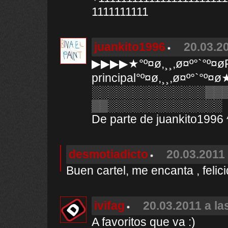
1111111111
juankito1996
20.03.20
▶▶▶▶★°º¤ø,¸¸,ø¤º°`°º¤øFe
principal°º¤ø,¸¸,ø¤º°`°
░░░░░░░░░░░░░░▒▒
▒▒░░░░░░░░░░░░░░
De parte de juankito1996 ^
desmotiadicto
20.03.2011 
Buen cartel, me encanta , felici
ivifag
20.03.2011 a la
A favoritos que va :)