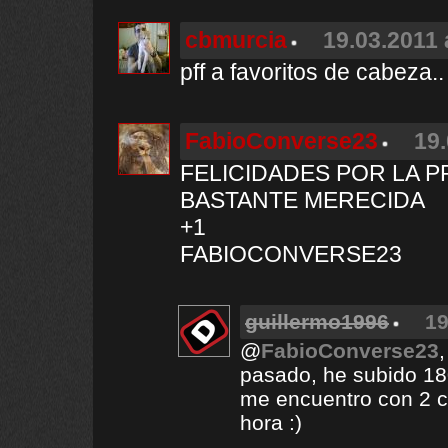
cbmurcia
19.03.2011 
pff a favoritos de cabeza
FabioConverse23
19.
FELICIDADES POR LA P
BASTANTE MERECIDA
+1
FABIOCONVERSE23
guillermo1996
19
@
FabioConverse23
pasado, he subido 180
me encuentro con 2 ca
hora :)