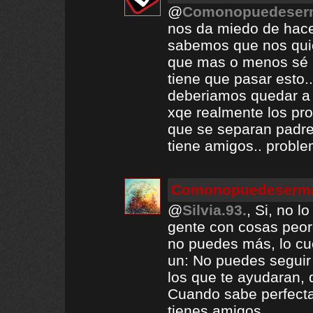
@
Comonopuedeserm
nos da miedo de hace
sabemos que nos quier
que mas o menos sé l
tiene que pasar esto.
deberiamos quedar a 
xqe realmente los pr
que se separan padre
tiene amigos.. proble
Comonopuedeserma
@
Silvia.93.
, Si, no l
gente con cosas peore
no puedes más, lo cu
un: No puedes seguir 
los que te ayudaran, 
Cuando sabe perfecta
tienes amigos.