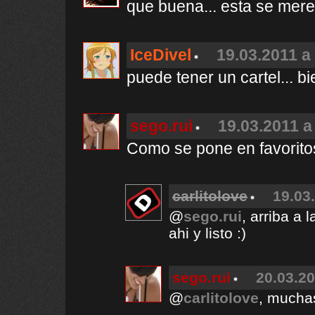
que buena... esta se mere
IceDivel
19.03.2011 a
puede tener un cartel... b
sego.rui
19.03.2011 a
Como se pone en favoritos
carlitolove
19.03
@
sego.rui
, arriba a 
ahi y listo :)
sego.rui
20.03.20
@
carlitolove
, muchas