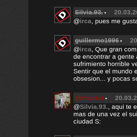
Silvia.93.
20.03.2
@
irca
, pues me gust
guillermo1996
20
@
irca
, Que gran com
de encontrar a gente 
sufrimiento horrible 
Sentir que el mundo e
obsesion... y pocas so
cbmurcia
20.03.2
@
Silvia.93.
, aqui te
mas de una vez el suic
ciudad S: