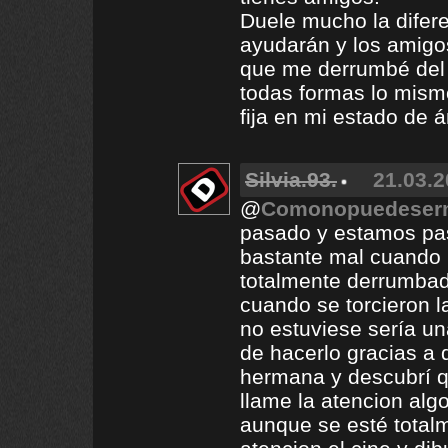
Duele mucho la difere
ayudarán y los amig
que me derrumbé del to
todas formas lo mismo
fija en mi estado de 
Silvia.93.
21.03.2
@
Comonopuedeserm
pasado y estamos pas
bastante mal cuando 
totalmente derrumbada.
cuando se torcieron l
no estuviese sería u
de hacerlo gracias a 
hermana y descubrí q
llame la atencion algo
aunque se esté totalm