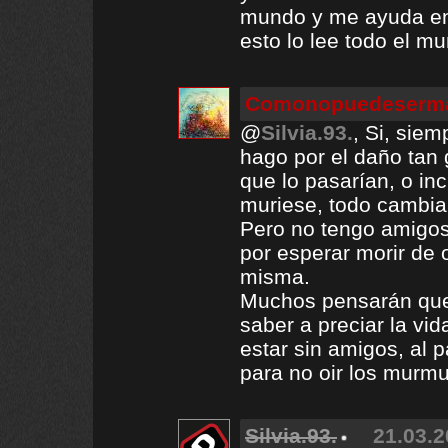
mundo y me ayuda en
esto lo lee todo el m
Comonopuedeserma
@
Silvia.93.
, Si, siem
hago por el daño tan 
que lo pasarían, o in
muriese, todo cambia
Pero no tengo amigos
por esperar morir de
misma.
Muchos pensarán que 
saber a preciar la vi
estar sin amigos, al 
para no oir los murmul
Silvia.93.
21.03.2