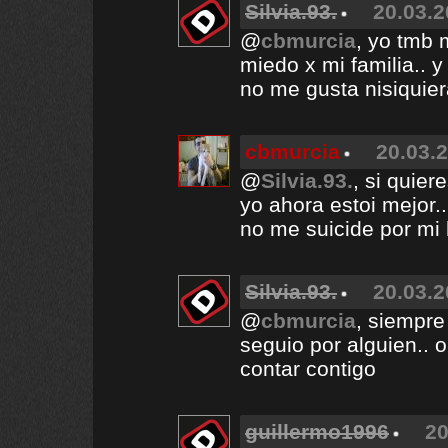
Silvia.93.
20.03.2
@
cbmurcia
, yo tmb 
miedo x mi familia.. 
no me gusta nisiquiera
cbmurcia
20.03.2
@
Silvia.93.
, si quier
yo ahora estoi mejor..
no me suicide por m
Silvia.93.
20.03.2
@
cbmurcia
, siempre
seguio por alguien.. 
contar contigo
guillermo1996
20