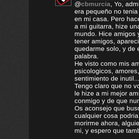
@
cbmurcia
, Yo, adm
era pequeño no tenia
en mi casa. Pero hac
a mi guitarra, hize un
mundo. Hice amigos y
tener amigos, apareci
quedarme solo, y de e
palabra.
He visto como mis am
psicologicos, amores,
sentimiento de inutil.
Tengo claro que no v
le hize a mi mejor am
conmigo y de que nun
Os aconsejo que busq
cualquier cosa podria
morirme ahora, algui
mi, y espero que tamb