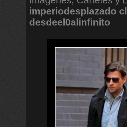
Imágenes, Carteles y 
imperiodesplazado
c
desdeel0alinfinito