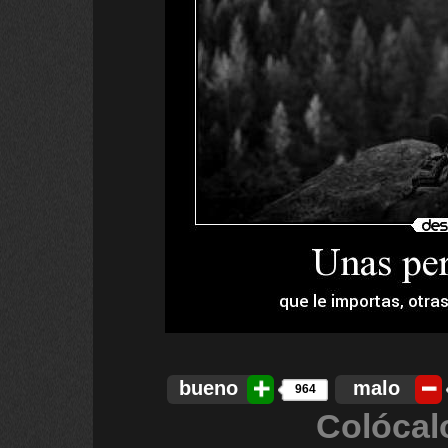
bueno
malo
964
Colócal