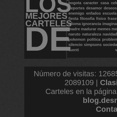
LOS
bogota
caracter
casa
cel
deportes
desamor
deseos
MEJORES
enemigo
enfados
escuela
fiesta
filosofia
fisico
frase
CARTELES
DE
idioma
ignorancia
imagina
madre
madurar
memes
me
naruto
naturaleza
navidad
pokemon
politica
proble
silencio
simpsons
socied
tuenti
Número de visitas: 1268
2089109 |
Clas
Carteles en la página
blog.des
Conta