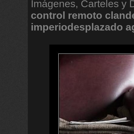
Imágenes, Carteles y
control
remoto
cland
imperiodesplazado
a