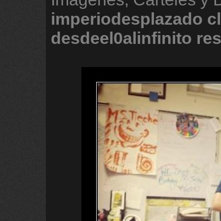
imperiodesplazado
c
desdeel0alinfinito
re