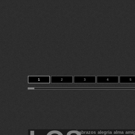
1
2
3
4
5
11
12
13
14
1793
abrazos
alegria
alma
ami