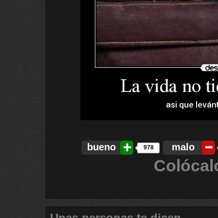
bueno
malo
978
Colócal
Unas personas te dicen