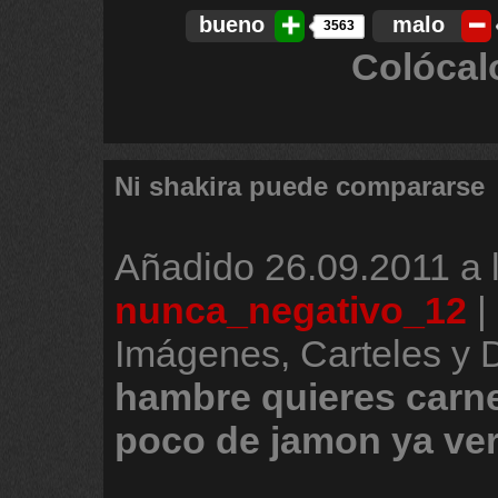
bueno
malo
3563
Colócal
Ni shakira puede compararse
Añadido
26.09.2011 a 
nunca_negativo_12
|
Imágenes, Carteles y
hambre
quieres
carn
poco
de
jamon
ya
ve