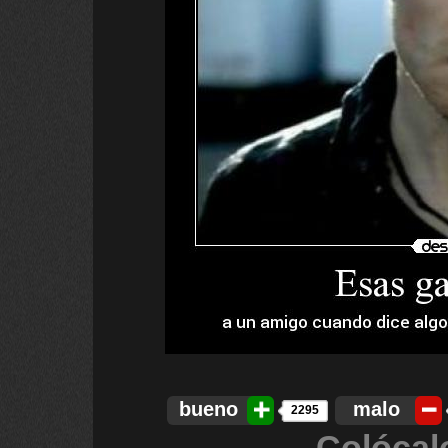
bueno
malo
2295
Colócal