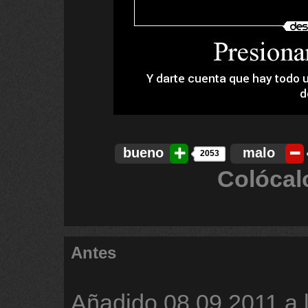
bueno
malo
2053
Colócal
Antes
Añadido
08.09.2011 a 