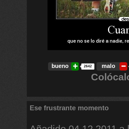
bueno
malo
2642
Colócal
Ese frustrante momento
Añadido
04.12.2011 a 