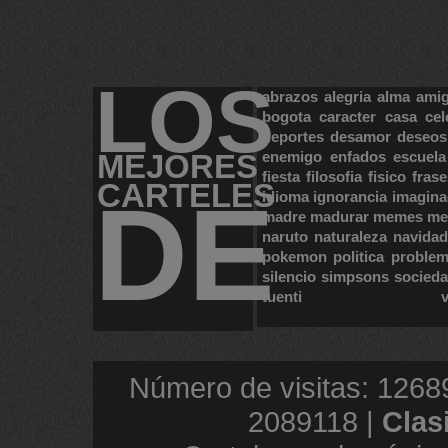
LOS
abrazos
alegria
alma
ami
bogota
caracter
casa
cel
deportes
desamor
deseos
MEJORES
enemigo
enfados
escuela
fiesta
filosofia
fisico
frase
CARTELES
DE
idioma
ignorancia
imagina
madre
madurar
memes
me
naruto
naturaleza
navidad
pokemon
politica
proble
silencio
simpsons
socied
tuenti
Número de visitas: 1268
2089118 |
Clas